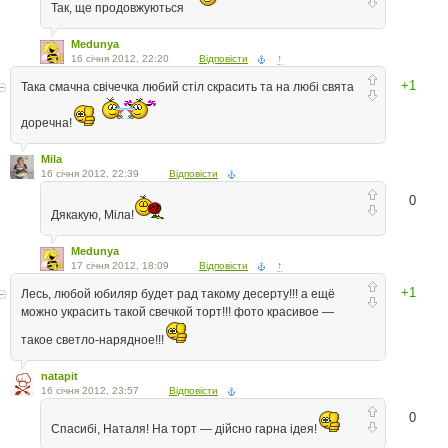
Так, ще продовжуються
Medunya
16 січня 2012, 22:20
Відповісти
↑
+1
Така смачна свічечка любий стіл скрасить та на любі свята
доречна!
Mila
16 січня 2012, 22:39
Відповісти
0
Дякакую, Міла!
Medunya
17 січня 2012, 18:09
Відповісти
↑
+1
Лесь, любой юбиляр будет рад такому десерту!!! а ещё
можно украсить такой свечкой торт!!! фото красивое —
такое светло-нарядное!!!
natapit
16 січня 2012, 23:57
Відповісти
0
Спасибі, Наталя! На торт — дійсно гарна ідея!