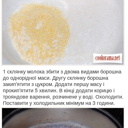
1 склянку молока збити з двома видами борошна
до однорідної маси. Другу склянку борошна
закип'ятити з цукром. Додати першу масу і
прокип'ятити 5 хвилин. В кінці додати корицю і
трояндове варення, розчинене у воді. Охолодити.
Поставити у холодильник мінімум на 3 години.