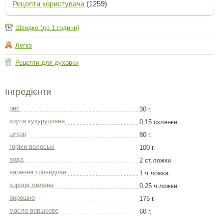
Рецепти користувача
(1259)
Швидко (до 1 години)
Легко
Рецепти для духовки
Інгредієнти
рис
30 г.
крупа кукурудзяна
0,15 склянки
цукор
80 г.
горіхи волоські
100 г.
вода
2 ст.ложки
варення трояндове
1 ч.ложка
кориця мелена
0,25 ч.ложки
борошно
175 г.
масло вершкове
60 г.