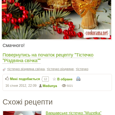
Смачного!
Повернутись на початок рецепту "Тістечко
"Різдвяна свічка""
тістечко різдвяна свічка
,
тістечко різдвяне
,
тістечко
Мені подобається
В обране
12
16 січня 2012, 22:09
Medunya
5021
Схожі рецепти
Варшавське тістечко "Wuzetka"