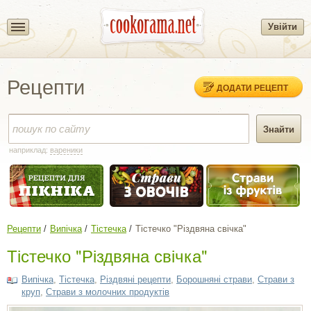
Увійти
Рецепти
ДОДАТИ РЕЦЕПТ
наприклад:
вареники
Рецепти
Випічка
Тістечка
Тістечко "Різдвяна свічка"
Тістечко "Різдвяна свічка"
Випічка
,
Тістечка
,
Різдвяні рецепти
,
Борошняні страви
,
Страви з
круп
,
Страви з молочних продуктів