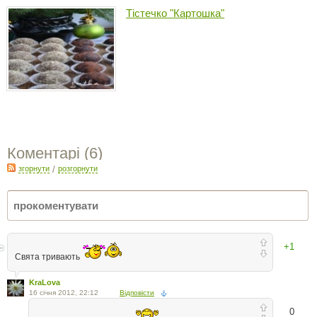
Тістечко "Картошка"
Коментарі (
6
)
згорнути
/
розгорнути
+1
Свята тривають
KraLova
16 січня 2012, 22:12
Відповісти
0