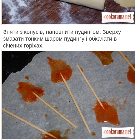
Зняти з конусів, наповнити пудингом. Зверху
змазати тонким шаром пудингу і обкачати в
січених горіхах.