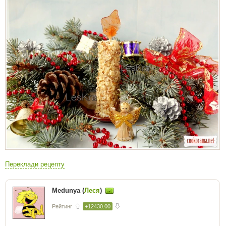
Переклади рецепту
Medunya (
Леся
)
Рейтинг
+12430.00