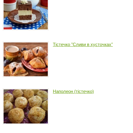
Тістечко "Сливи в хусточках"
Наполеон (тістечко)