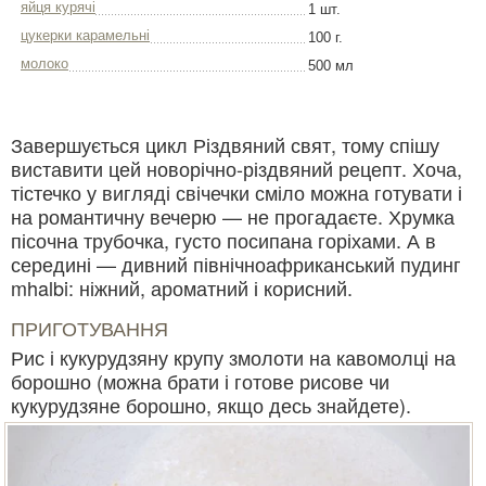
яйця курячі
1 шт.
цукерки карамельні
100 г.
молоко
500 мл
Завершується цикл Різдвяний свят, тому спішу
виставити цей новорічно-різдвяний рецепт. Хоча,
тістечко у вигляді свічечки сміло можна готувати і
на романтичну вечерю — не прогадаєте. Хрумка
пісочна трубочка, густо посипана горіхами. А в
середині — дивний північноафриканський пудинг
mhalbi: ніжний, ароматний і корисний.
ПРИГОТУВАННЯ
Рис і кукурудзяну крупу змолоти на кавомолці на
борошно (можна брати і готове рисове чи
кукурудзяне борошно, якщо десь знайдете).