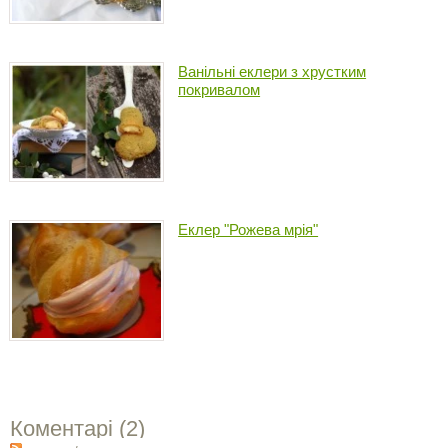
Ванільні еклери з хрустким
покривалом
Еклер "Рожева мрія"
Коментарі (
2
)