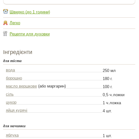
Швидко (до 1 години)
Легко
Рецепти для духовки
Інгредієнти
для тіста
вода
250 мл
борошно
180 г.
масло вершкове
(або маргарин)
100 г.
сіль
0,5 ч.ложки
цукор
1 ч.ложка
яйця курячі
4 шт.
для начинки
яблука
1 шт.