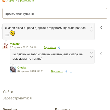
згорнути
/
розгорнути
0
еклери люблю і роблю, проте з фруктами щось не робила
))))
Vizajust
07 травня 2013, 08:16
Відповісти
0
це дійсно не зовсім звична начинка, але смакує не
мою думку не погано)
Oleska
07 травня 2013, 09:11
Відповісти
↑
Увійти
Зареєструватися
Розділи
Рецепти