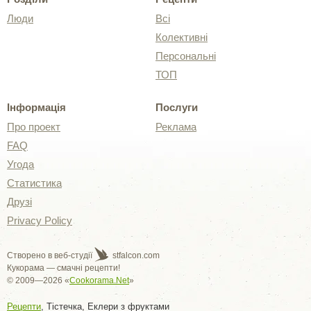
Люди
Всі
Колективні
Персональні
ТОП
Інформація
Послуги
Про проект
Реклама
FAQ
Угода
Статистика
Друзі
Privacy Policy
Створено в веб-студії
stfalcon.com
Кукорама — смачні рецепти!
© 2009—2026 «
Cookorama.Net
»
Рецепти
, Тістечка, Еклери з фруктами