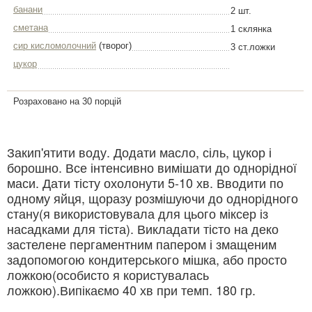
банани
2 шт.
сметана
1 склянка
сир кисломолочний
(творог)
3 ст.ложки
цукор
Розраховано на 30 порцій
Закип'ятити воду. Додати масло, сіль, цукор і
борошно. Все інтенсивно вимішати до однорідної
маси. Дати тісту охолонути 5-10 хв. Вводити по
одному яйця, щоразу розмішуючи до однорідного
стану(я використовувала для цього міксер із
насадками для тіста). Викладати тісто на деко
застелене пергаментним папером і змащеним
задопомогою кондитерського мішка, або просто
ложкою(особисто я користувалась
ложкою).Випікаємо 40 хв при темп. 180 гр.