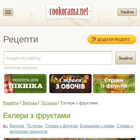
Увійти
Рецепти
ДОДАТИ РЕЦЕПТ
наприклад:
вареники
Рецепти
Випічка
Тістечка
Еклери з фруктами
Еклери з фруктами
Випічка
,
Тістечка
,
Страви з фруктів
,
Борошняні страви
,
Страви з
молочних продуктів