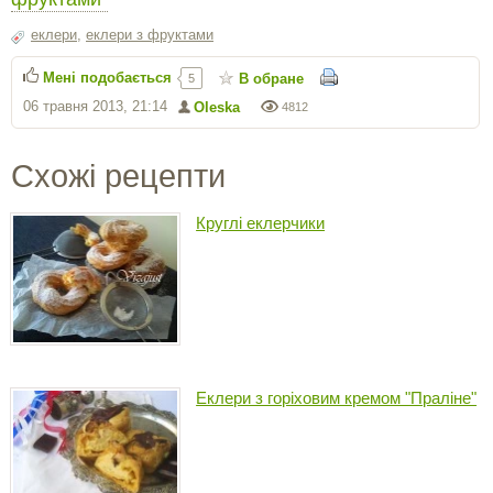
еклери
,
еклери з фруктами
Мені подобається
В обране
5
06 травня 2013, 21:14
Oleska
4812
Схожі рецепти
Круглі еклерчики
Еклери з горіховим кремом "Праліне"