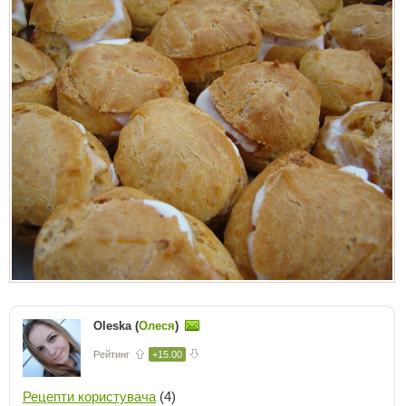
Oleska (
Олеся
)
Рейтинг
+15.00
Рецепти користувача
(4)