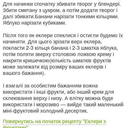
Для начинки спочатку збивати творог у блендері.
Збити сметану з цукром, а потім додати творог і
далі збивати.Банани нарізати тонкими кільцями.
Яблуко нарізати кубиками.
Після того як еклери спеклися і остигли будемо їх
начиняти. Для цього зрізати верх еклера,
покласти 2-3 кільця банана і 2-3 шматка яблука,
потім поляти зверху столовою ложкою крему і
накрити кришечкою(кількість шматків фруктів
може залежати від розміру ваших еклерів і
вашого бажання).
І взагалі за особистим бажанням вожна
використати і інші фрукти, або інший крем для
склеювання верху і низу. А влітку можна буде
використати і морозиво — вийде такий маленький
міні-фруктовий холодний десертик.
Повернутись на початок рецепту "Еклери з
фруктами"