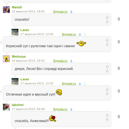
MariaS
16 вересня 2013, 18:00
Відповісти
0
спасибо!
Laran
17 вересня 2013, 12:50
Відповісти
↑
0
Корисний суп і рулетики такі гарні і смачні
Medunya
16 вересня 2013, 19:03
Відповісти
0
дякую, Лесю! Він і справді корисний.
Laran
17 вересня 2013, 12:50
Відповісти
↑
0
Отличная идея и вкусный суп!
lakshmi
17 вересня 2013, 00:38
Відповісти
0
спасибо, Анжелика!!!