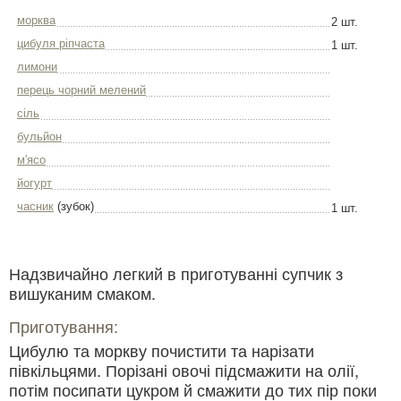
морква
2 шт.
цибуля ріпчаста
1 шт.
лимони
перець чорний мелений
сіль
бульйон
м'ясо
йогурт
часник
(зубок)
1 шт.
Надзвичайно легкий в приготуванні супчик з
вишуканим смаком.
Приготування:
Цибулю та моркву почистити та нарізати
півкільцями. Порізані овочі підсмажити на олії,
потім посипати цукром й смажити до тих пір поки