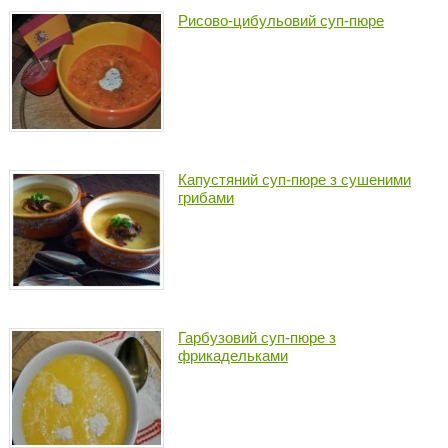
Рисово-цибульовий суп-пюре
Капустяний суп-пюре з сушеними
грибами
Гарбузовий суп-пюре з
фрикадельками