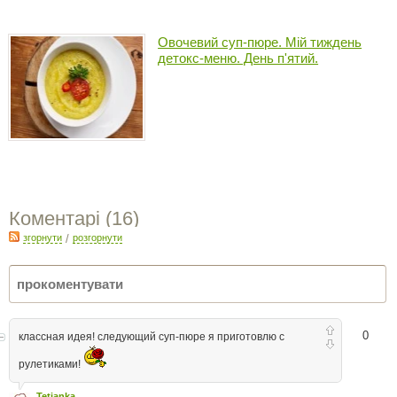
Овочевий суп-пюре. Мій тиждень
детокс-меню. День п'ятий.
Коментарі (
16
)
згорнути
/
розгорнути
0
классная идея! следующий суп-пюре я приготовлю с
рулетиками!
Tetianka