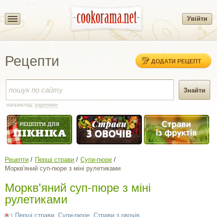
Увійти
Рецепти
ДОДАТИ РЕЦЕПТ
наприклад:
вареники
Рецепти
Перші страви
Супи-пюре
Моркв'яний суп-пюре з міні рулетиками
Моркв'яний суп-пюре з міні
рулетиками
Перші страви
,
Супи-пюре
,
Страви з овочів
,