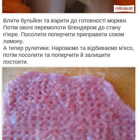
Влити бульйон та варити до готовності моркви.
Потім овочі перемолоти блендером до стану
п'юре. Посолити поперчити приправити соком
лимону.
А тепер рулетики: Нарізаємо та відбиваємо м'ясо,
потім посолити та поперчити й залишити
постояти.