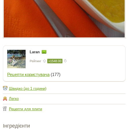
Laran
Рейтинг
+1548.00
Рецепти користувача
(177)
Швидко (до 1 години)
Легко
Рецепти для плити
Інгредієнти