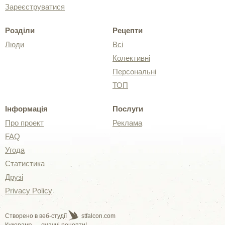
Зареєструватися
Розділи
Рецепти
Люди
Всі
Колективні
Персональні
ТОП
Інформація
Послуги
Про проект
Реклама
FAQ
Угода
Статистика
Друзі
Privacy Policy
Створено в веб-студії
stfalcon.com
Кукорама — смачні рецепти!