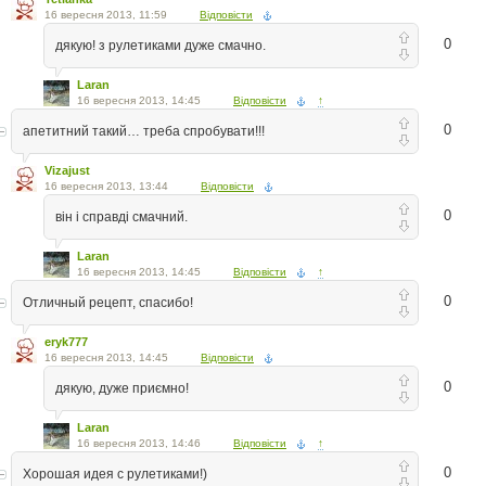
16 вересня 2013, 11:59
Відповісти
0
дякую! з рулетиками дуже смачно.
Laran
16 вересня 2013, 14:45
Відповісти
↑
0
апетитний такий… треба спробувати!!!
Vizajust
16 вересня 2013, 13:44
Відповісти
0
він і справді смачний.
Laran
16 вересня 2013, 14:45
Відповісти
↑
0
Отличный рецепт, спасибо!
eryk777
16 вересня 2013, 14:45
Відповісти
0
дякую, дуже приємно!
Laran
16 вересня 2013, 14:46
Відповісти
↑
0
Хорошая идея с рулетиками!)