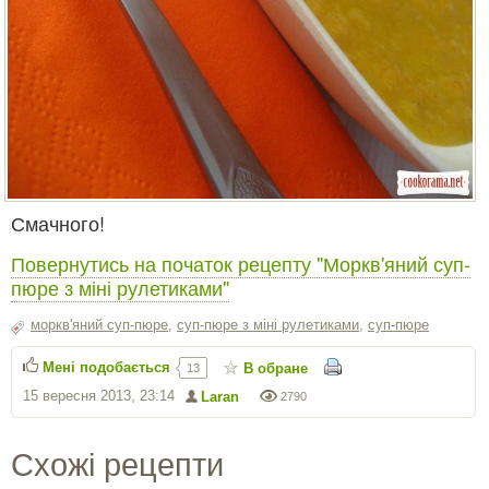
Смачного!
Повернутись на початок рецепту "Моркв'яний суп-
пюре з міні рулетиками"
моркв'яний суп-пюре
,
суп-пюре з міні рулетиками
,
суп-пюре
Мені подобається
В обране
13
15 вересня 2013, 23:14
Laran
2790
Схожі рецепти