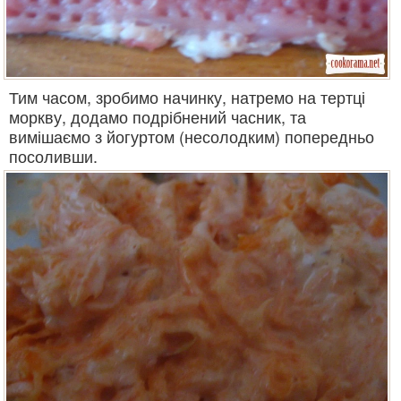
Тим часом, зробимо начинку, натремо на тертці
моркву, додамо подрібнений часник, та
вимішаємо з йогуртом (несолодким) попередньо
посоливши.