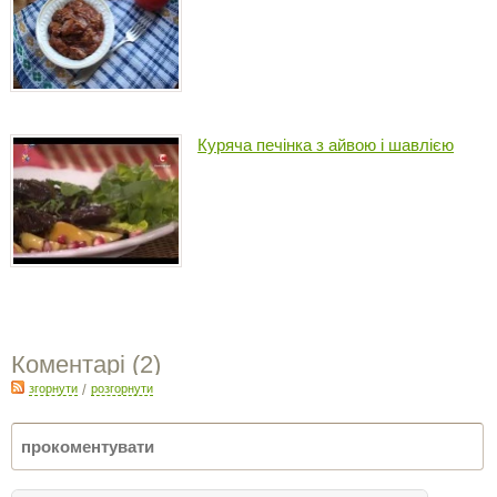
Куряча печінка з айвою і шавлією
Коментарі (
2
)
згорнути
/
розгорнути