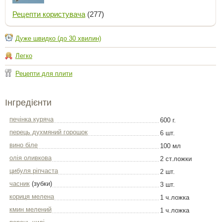
Рецепти користувача
(277)
Дуже швидко (до 30 хвилин)
Легко
Рецепти для плити
Інгредієнти
печінка куряча
600 г.
перець духмяний горошок
6 шт.
вино біле
100 мл
олія оливкова
2 ст.ложки
цибуля ріпчаста
2 шт.
часник
(зубки)
3 шт.
кориця мелена
1 ч.ложка
кмин мелений
1 ч.ложка