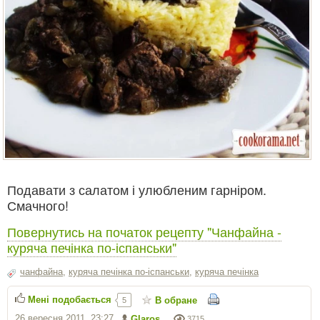
Подавати з салатом і улюбленим гарніром.
Смачного!
Повернутись на початок рецепту "Чанфайна -
куряча печінка по-іспанськи"
чанфайна
,
куряча печінка по-іспанськи
,
куряча печінка
Мені подобається
В обране
5
26 вересня 2011, 23:27
Glaros
3715