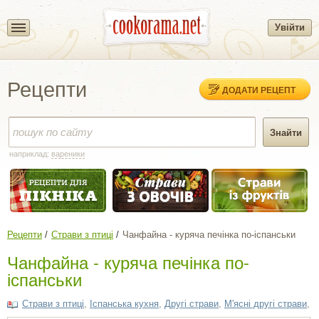
Увійти
Рецепти
ДОДАТИ РЕЦЕПТ
наприклад:
вареники
Рецепти
Страви з птиці
Чанфайна - куряча печінка по-іспанськи
Чанфайна - куряча печінка по-
іспанськи
Страви з птиці
,
Іспанська кухня
,
Другі страви
,
М'ясні другі страви
,