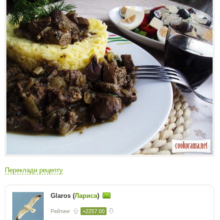
Переклади рецепту
Glaros (
Лариса
)
Рейтинг
+2257.00