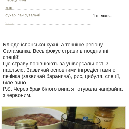
перець чилі
кріп
сухарі панірувальні
1 ст.ложка
сіль
Блюдо іспанської кухні, а точніше регіону
Саламанка. Весь фокус страви в поєднанні
спецій!
Цю страву порівнюють за універсальності з
паельєю. Зазвичай основними інгредієнтами є
печінка (зазвичай бараняча), рис, цибуля, спеції,
біле вино.
P.S. Через брак білого вина я готувала чанфайна
з червоним.