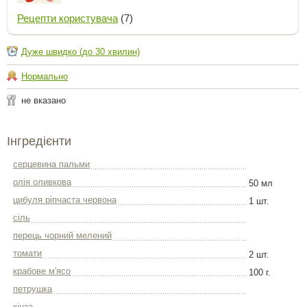
Рецепти користувача
(7)
Дуже швидко (до 30 хвилин)
Нормально
не вказано
Інгредієнти
серцевина пальми
олія оливкова
50 мл
цибуля ріпчаста червона
1 шт.
сіль
перець чорний мелений
томати
2 шт.
крабове м'ясо
100 г.
петрушка
кінза