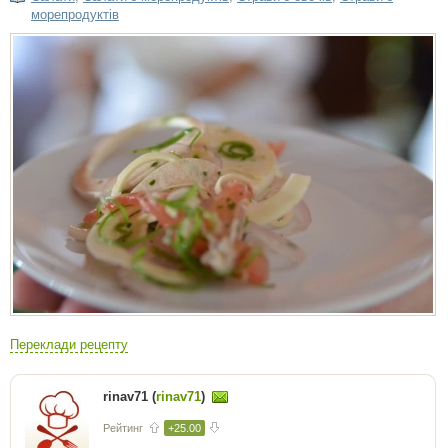
морепродуктів
Переклади рецепту
rinav71 (
rinav71
)
Рейтинг
+25.00