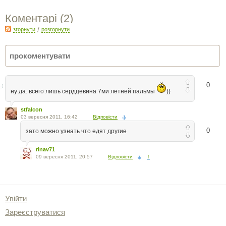
Коментарі (
2
)
згорнути
/
розгорнути
0
ну да. всего лишь сердцевина 7ми летней пальмы
))
stfalcon
03 вересня 2011, 16:42
Відповісти
0
зато можно узнать что едят другие
rinav71
09 вересня 2011, 20:57
Відповісти
↑
Увійти
Зареєструватися