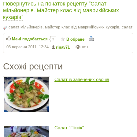
Повернутись на початок рецепту "Салат
мільйонерів. Майстер клас від маврикійських
кухарів"
салат мільйонерів
,
майстер клас від маврикійських кухарів
,
салат
Мені подобається
В обране
3
03 вересня 2011, 12:34
rinav71
1811
Схожі рецепти
Салат із запечених овочів
Салат "Пікнік"