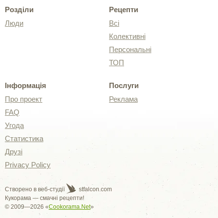
Розділи
Рецепти
Люди
Всі
Колективні
Персональні
ТОП
Інформація
Послуги
Про проект
Реклама
FAQ
Угода
Статистика
Друзі
Privacy Policy
Створено в веб-студії
stfalcon.com
Кукорама — смачні рецепти!
© 2009—2026 «
Cookorama.Net
»