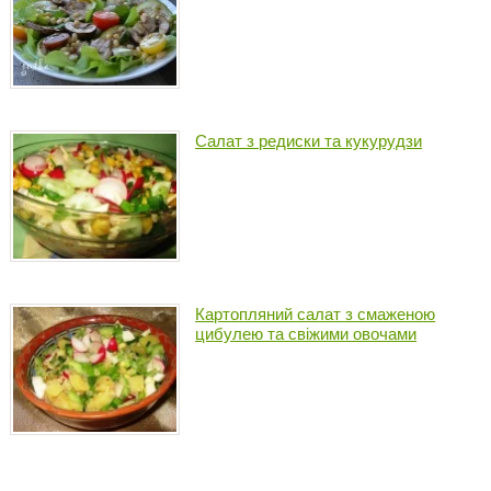
Салат з редиски та кукурудзи
Картопляний салат з смаженою
цибулею та свіжими овочами