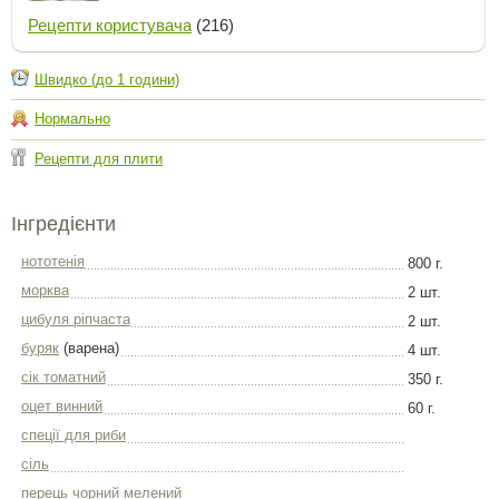
Рецепти користувача
(216)
Швидко (до 1 години)
Нормально
Рецепти для плити
Інгредієнти
нототенія
800 г.
морква
2 шт.
цибуля ріпчаста
2 шт.
буряк
(варена)
4 шт.
сік томатний
350 г.
оцет винний
60 г.
спеції для риби
сіль
перець чорний мелений