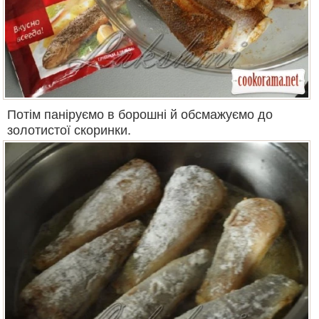
Потім паніруємо в борошні й обсмажуємо до
золотистої скоринки.