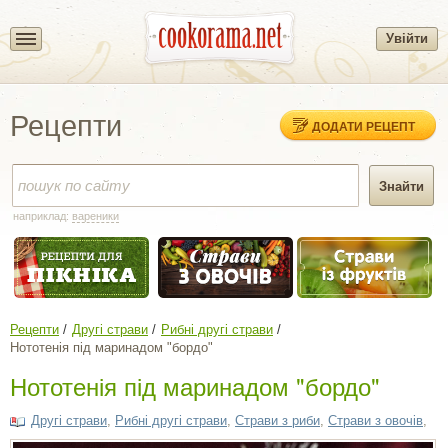
Увійти
Рецепти
ДОДАТИ РЕЦЕПТ
наприклад:
вареники
Рецепти
Другі страви
Рибні другі страви
Нототенія під маринадом "бордо"
Нототенія під маринадом "бордо"
Другі страви
,
Рибні другі страви
,
Страви з риби
,
Страви з овочів
,