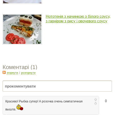
Нототенія з начинкою з білого соусу,
з гарніром з рису і овочевого соусу
Коментарі (
1
)
згорнути
/
розгорнути
0
Красиво! Рыбка супер! А розочка очень симпатичная
вышла.