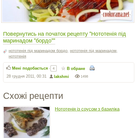
Повернутись на початок рецепту "Нототенія під
маринадом "бордо""
нототенія під маринадом бордо
,
нототенія під маринадом
,
нототенія
Мені подобається
В обране
4
28 грудня 2011, 00:31
lakshmi
1498
Схожі рецепти
Нототенія із соусом з базиліка