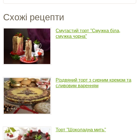
Схожі рецепти
Смугастий торт "Смужка біла,
смужка чорна"
Різдвяний торт з сирним кремом та
сливовим варенням
Торт "Шоколадна мить"