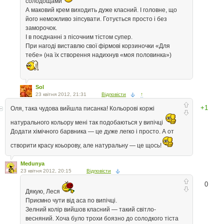
солодощами
А маковий крем виходить дуже класний. І головне, що
його неможливо зіпсувати. Готується просто і без
заморочок.
І в поєднанні з пісочним тістом супер.
При нагоді виставлю свої фірмові корзиночки «Для
тебе» (на їх створення надихнув «моя половинка»)
Sol
23 квітня 2012, 21:31
Відповісти
↑
+1
Оля, така чудова вийшла писанка! Кольорові коржі
натурального кольору мені так подобаються у випічці
Додати хімічного барвника — це дуже легко і просто. А от
створити красу коьорову, але натуральну — це щось!
Medunya
23 квітня 2012, 20:15
Відповісти
0
Дякую, Леся
Приємно чути від аса по випічці.
Зелний колір вийшов класний — такий світло-
весняний. Хоча було трохи боязно до солодкого тіста