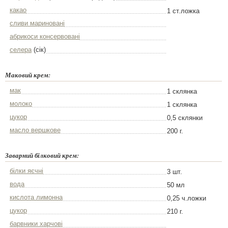
какао
1 ст.ложка
сливи мариновані
абрикоси консервовані
селера
(сік)
Маковий крем:
мак
1 склянка
молоко
1 склянка
цукор
0,5 склянки
масло вершкове
200 г.
Заварний білковий крем:
білки яєчні
3 шт.
вода
50 мл
кислота лимонна
0,25 ч.ложки
цукор
210 г.
барвники харчові