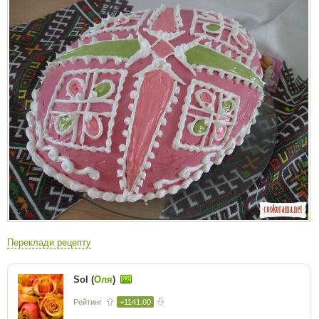
Переклади рецепту
Sol (
Оля
)
Рейтинг
+1141.00