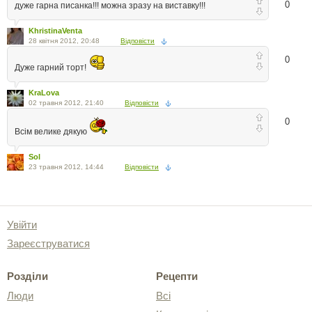
0
дуже гарна писанка!!! можна зразу на виставку!!!
KhristinaVenta
28 квітня 2012, 20:48
Відповісти
0
Дуже гарний торт!
KraLova
02 травня 2012, 21:40
Відповісти
0
Всім велике дякую
Sol
23 травня 2012, 14:44
Відповісти
Увійти
Зареєструватися
Розділи
Рецепти
Люди
Всі