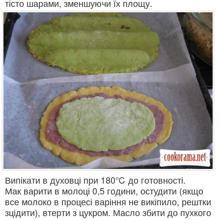
тісто шарами, зменшуючи їх площу.
Випікати в духовці при 180℃ до готовності.
Мак варити в молоці 0,5 години, остудити (якщо
все молоко в процесі варіння не викіпило, рештки
зцідити), втерти з цукром. Масло збити до пухкого