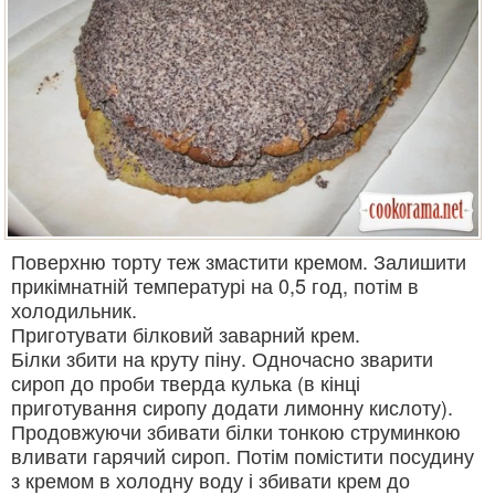
Поверхню торту теж змастити кремом. Залишити
прикімнатній температурі на 0,5 год, потім в
холодильник.
Приготувати білковий заварний крем.
Білки збити на круту піну. Одночасно зварити
сироп до проби тверда кулька (в кінці
приготування сиропу додати лимонну кислоту).
Продовжуючи збивати білки тонкою струминкою
вливати гарячий сироп. Потім помістити посудину
з кремом в холодну воду і збивати крем до