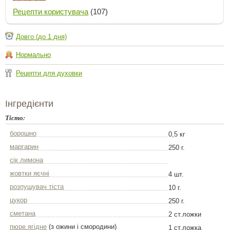
Рецепти користувача
(107)
Довго (до 1 дня)
Нормально
Рецепти для духовки
Інгредієнти
Тісто:
борошно
0,5 кг
маргарин
250 г.
сік лимона
жовтки яєчні
4 шт.
розпушувач тіста
10 г.
цукор
250 г.
сметана
2 ст.ложки
пюре ягідне
(з ожини і смородини)
1 ст.ложка