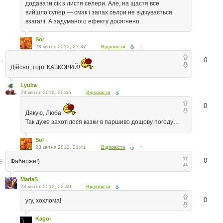
додавати сік з листя селери. Але, на щастя все
вийшло супер — смак і запах селри не відчувається
взагалі. А задуманого ефекту досягнено.
Sol
23 квітня 2012, 21:37
Відповісти
↑
0
Дійсно, торт КАЗКОВИЙ!
Lyuba
23 квітня 2012, 20:45
Відповісти
0
Дякую, Люба
Так дуже захотілося казки в паршиво дощову погоду…
Sol
23 квітня 2012, 21:41
Відповісти
↑
0
Фаберже!)
MariaS
23 квітня 2012, 22:40
Відповісти
0
угу, хохлома!
Kagor