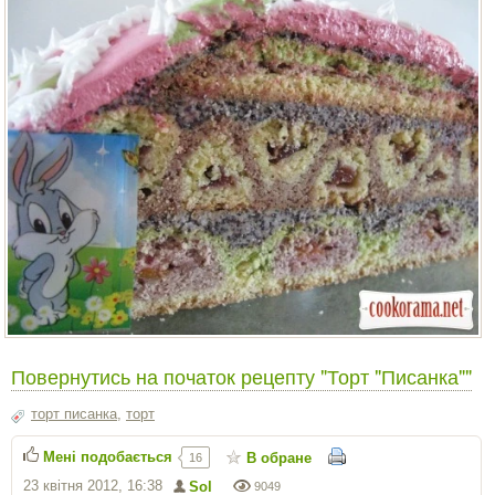
Повернутись на початок рецепту "Торт "Писанка""
торт писанка
,
торт
Мені подобається
В обране
16
23 квітня 2012, 16:38
Sol
9049