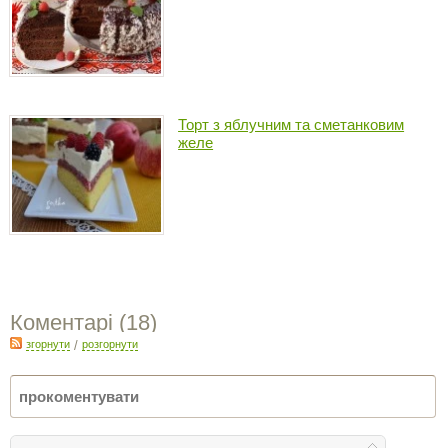
Торт з яблучним та сметанковим
желе
Коментарі (
18
)
згорнути
/
розгорнути