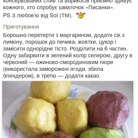
консервованих слив та абрикосів приємно здивує
кожного, хто спробує шматочок «Писанки».
PS З любов'ю від Sol (ТМ).
Приготування
Борошно перетерти з маргарином, додати сік з
лимону, порошок до печива, жовтки, цукор і
замісити однорідне тісто. Розділити на 6 частин.
Одну забарвити в зелений колір селерою, другу в
червоний — ожиново-смородиновим пюре
(використала заморожені ягоди. збила
блендером), в третю — додати какао.