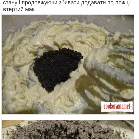
стану і продовжуючи збивати додавати по ложці
втертий мак.