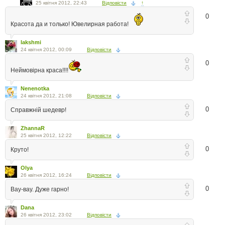
25 квітня 2012, 22:43
Відповісти
↑
0
Красота да и только! Ювелирная работа!
lakshmi
24 квітня 2012, 00:09
Відповісти
0
Неймовірна краса!!!!
Nenenotka
24 квітня 2012, 21:08
Відповісти
0
Справжній шедевр!
ZhannaR
25 квітня 2012, 12:22
Відповісти
0
Круто!
Olya
26 квітня 2012, 16:24
Відповісти
0
Вау-вау. Дуже гарно!
Dana
26 квітня 2012, 23:02
Відповісти