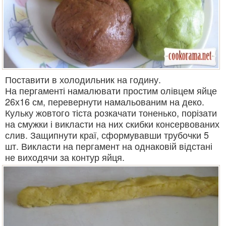
Поставити в холодильник на годину.
На пергаменті намалювати простим олівцем яйце
26х16 см, перевернути намальованим на деко.
Кульку жовтого тіста розкачати тоненько, порізати
на смужки і викласти на них скибки консервованих
слив. Защипнути краї, сформувавши трубочки 5
шт. Викласти на пергамент на однаковій відстані
не виходячи за контур яйця.