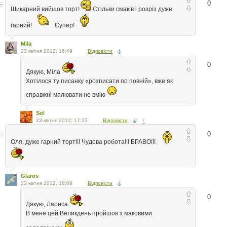
0
Шикарний вийшов торт!
Стільки смаків і розріз дуже
гарний!
Супер!
Mila
23 квітня 2012, 16:49
Відповісти
0
Дякую, Міла
Хотілося ту писанку «розписати по повній», вже як
справжні малювати не вмію
Sol
23 квітня 2012, 17:22
Відповісти
↑
0
Оля, дуже гарний торт!!! Чудова робота!!! БРАВО!!!
Glaros
23 квітня 2012, 18:08
Відповісти
0
Дякую, Лариса
В мене цей Великдень пройшов з маковими