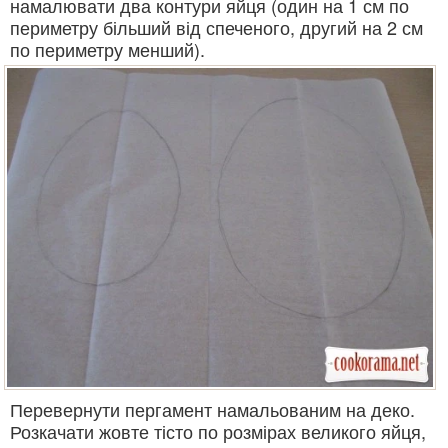
намалювати два контури яйця (один на 1 см по
периметру більший від спеченого, другий на 2 см
по периметру менший).
Перевернути пергамент намальованим на деко.
Розкачати жовте тісто по розмірах великого яйця,