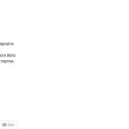
перчити
ати його
тертки.
3942