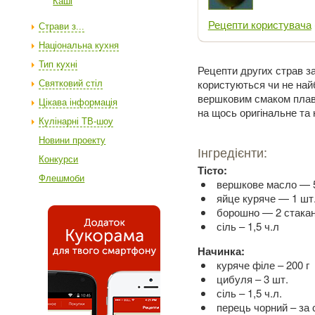
Каші
Рецепти користувача
Страви з...
Національна кухня
Тип кухні
Рецепти других страв за
користуються чи не най
Святковий стіл
вершковим смаком плавл
Цікава інформація
на щось оригінальне та
Кулінарні ТВ-шоу
Новини проекту
Інгредієнти:
Конкурси
Тісто:
Флешмоби
вершкове масло — 5
яйце куряче — 1 шт
борошно — 2 стака
сіль – 1,5 ч.л
Начинка:
куряче філе – 200 г
цибуля – 3 шт.
сіль – 1,5 ч.л.
перець чорний – за