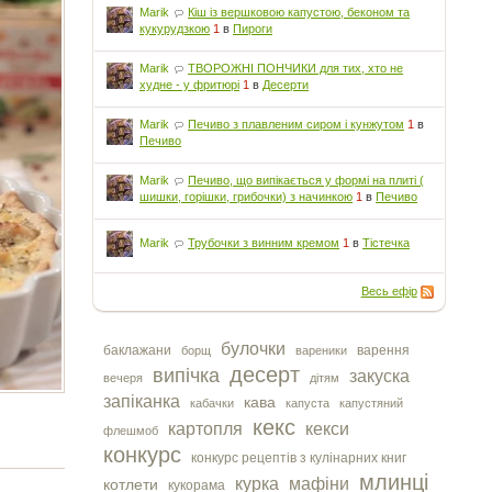
Marik
Кіш із вершковою капустою, беконом та
кукурудзкою
1
в
Пироги
Marik
ТВОРОЖНІ ПОНЧИКИ для тих, хто не
худне - у фритюрі
1
в
Десерти
Marik
Печиво з плавленим сиром і кунжутом
1
в
Печиво
Marik
Печиво, що випікається у формі на плиті (
шишки, горішки, грибочки) з начинкою
1
в
Печиво
Marik
Трубочки з винним кремом
1
в
Тістечка
Весь ефір
булочки
баклажани
варення
борщ
вареники
десерт
випічка
закуска
вечеря
дітям
запіканка
кава
кабачки
капуста
капустяний
кекс
картопля
кекси
флешмоб
конкурс
конкурс рецептів з кулінарних книг
млинці
курка
мафіни
котлети
кукорама