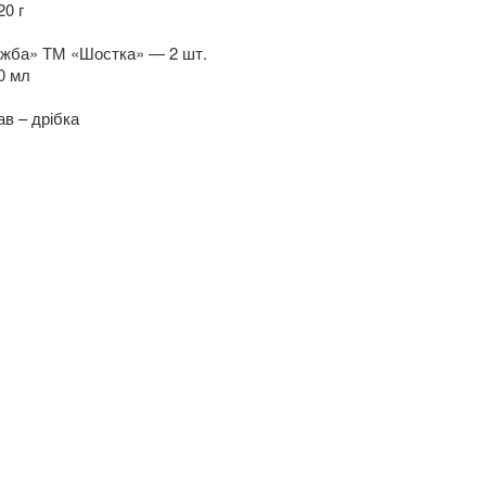
0 г
ужба» ТМ «Шостка» — 2 шт.
0 мл
в – дрібка