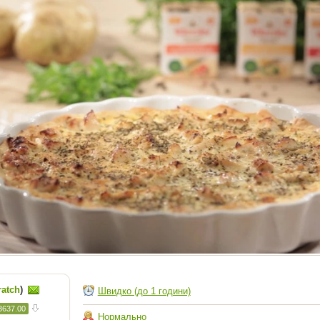
ratch
)
Швидко (до 1 години)
3637.00
Нормально