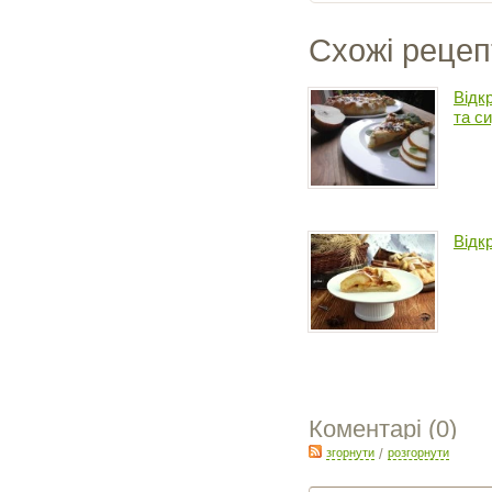
Схожі рецеп
Відк
та с
Відк
Коментарі (
0
)
згорнути
/
розгорнути