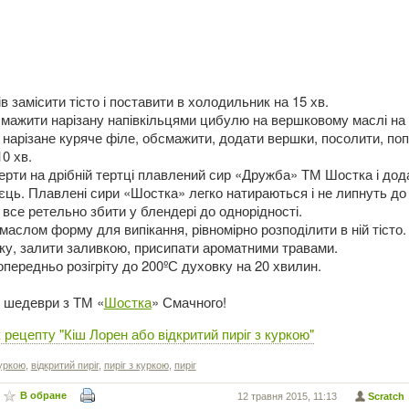
тів замісити тісто і поставити в холодильник на 15 хв.
смажити нарізану напівкільцями цибулю на вершковому маслі на
о нарізане куряче філе, обсмажити, додати вершки, посолити, по
0 хв.
ерти на дрібній тертці плавлений сир «Дружба» ТМ Шостка і дод
єць. Плавлені сири «Шостка» легко натираються і не липнуть до 
все ретельно збити у блендері до однорідності.
аслом форму для випікання, рівномірно розподілити в ній тісто.
нку, залити заливкою, присипати ароматними травами.
передньо розігріту до 200ºС духовку на 20 хвилин.
і шедеври з ТМ «
Шостка
» Смачного!
рецепту "Кіш Лорен або відкритий пиріг з куркою"
куркою
,
відкритий пиріг
,
пиріг з куркою
,
пиріг
В обране
12 травня 2015, 11:13
Scratch