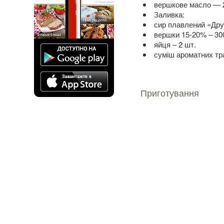
вершкове масло — 2
Заливка:
сир плавлений «Др
вершки 15-20% – 30
яйця – 2 шт.
суміш ароматних тра
Приготування