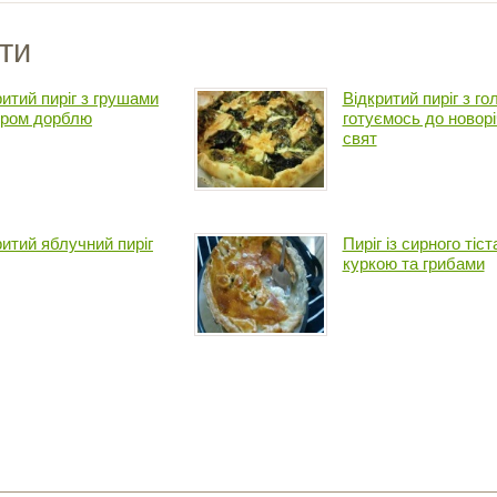
ти
ритий пиріг з грушами
Відкритий пиріг з го
иром дорблю
готуємось до новор
свят
ритий яблучний пиріг
Пиріг із сирного тіст
куркою та грибами