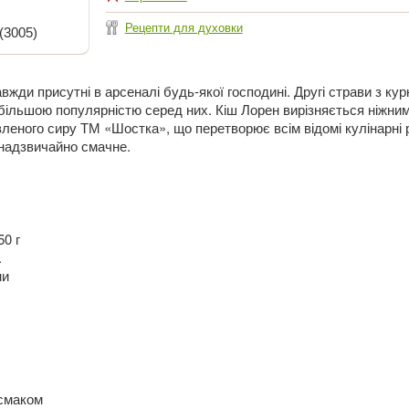
Рецепти для духовки
(3005)
вжди присутні в арсеналі будь-якої господині. Другі страви з ку
більшою популярністю серед них. Кіш Лорен вирізняється ніжни
еного сиру ТМ «Шостка», що перетворює всім відомі кулінарні 
 надзвичайно смачне.
0 г
.
ни
 смаком