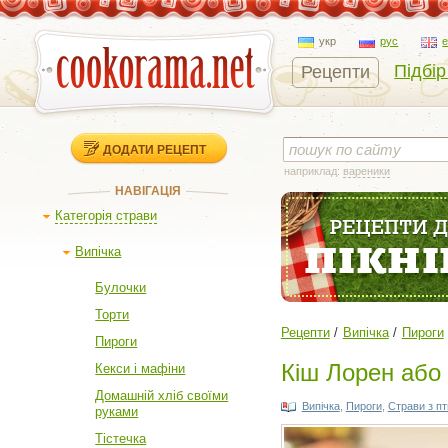
укр
рус
Підбір
Рецепти
ДОДАТИ РЕЦЕПТ
наприклад:
вареники
НАВІГАЦІЯ
Категорія страви
Випічка
Булочки
Торти
Рецепти
Випічка
Пироги
Пироги
Кіш Лорен або 
Кекси і мафіни
Домашній хліб своїми
Випічка
,
Пироги
,
Страви з пт
руками
Тістечка