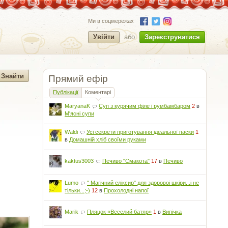
Ми в соцмережах
Увійти
або
Зареєструватися
Прямий ефір
Публікації
Коментарі
MaryanaK
Суп з курячим філе і румбамбаром
2
в
М'ясні супи
Waldi
Усі секрети приготування ідеальної паски
1
в
Домашній хліб своїми руками
kaktus3003
Печиво "Смакота"
17
в
Печиво
Lumo
" Магічний еліксир" для здоровоі шкіри...і не
тільки...;-)
12
в
Прохолодні напої
Marik
Пляцок «Веселий батяр»
1
в
Випічка