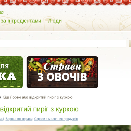
eng
 за інгредієнтами
Люди
Кіш Лорен або відкритий пиріг з куркою
відкритий пиріг з куркою
иці
,
Борошняні страви
,
Страви з молочних продуктів