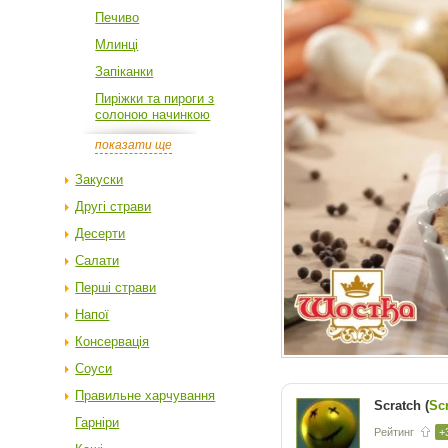
Печиво
Млинці
Запіканки
Пиріжки та пироги з
солоною начинкою
показати ще
Закуски
Другі страви
Десерти
Салати
Перші страви
Напої
Консервація
Соуси
Правильне харчування
Scratch (
Sc
Гарніри
Рейтинг
+