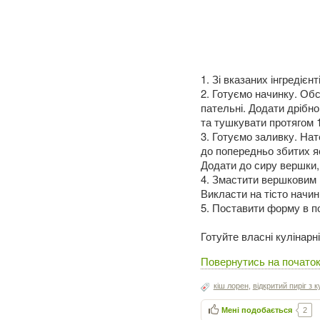
1. Зі вказаних інгредієн
2. Готуємо начинку. Об
пательні. Додати дрібн
та тушкувати протягом 1
3. Готуємо заливку. Нат
до попередньо збитих я
Додати до сиру вершки, 
4. Змастити вершковим м
Викласти на тісто начи
5. Поставити форму в по
Готуйте власні кулінарн
Повернутись на початок 
кіш лорен
,
відкритий пиріг з 
Мені подобається
2