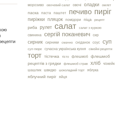
оладки
морозиво
овочі
овочевий салат
омлет
пиріг
печиво
паска
паста
паштет
пиріжки
пляцок
піца
помідори
рецепт
салат
рулет
риба
салат з куркою
ркою
сергiй поканевич
м
свинина
сир
рецепти
суп
сирник
сирники
сніданок
соус
смачно
сучасна українська кухня
суп-пюре
сімейні рецепти
торт
тістечка
флешмоб
флешмоб
тісто
хліб
рецептів з грядки
чізкейк
флешмоб страв
шашлик
швидко
яблука
шоколадний торт
яблучний пиріг
яйця