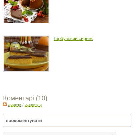
Гарбузовий сирник
Коментарі (
10
)
згорнути
/
розгорнути