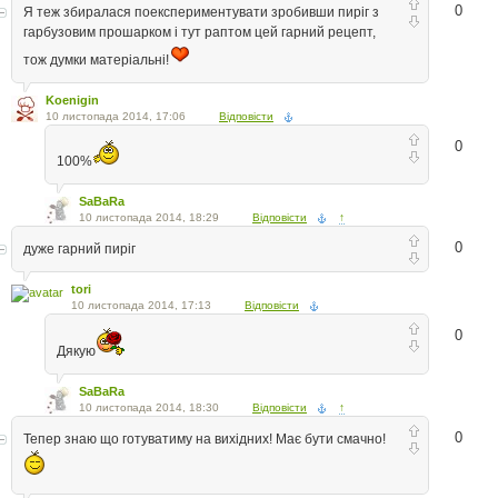
0
Я теж збиралася поекспериментувати зробивши пиріг з
гарбузовим прошарком і тут раптом цей гарний рецепт,
тож думки матеріальні!
Koenigin
10 листопада 2014, 17:06
Відповісти
0
100%
SaBaRa
10 листопада 2014, 18:29
Відповісти
↑
0
дуже гарний пиріг
tori
10 листопада 2014, 17:13
Відповісти
0
Дякую
SaBaRa
10 листопада 2014, 18:30
Відповісти
↑
0
Тепер знаю що готуватиму на вихідних! Має бути смачно!