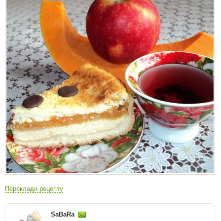
Переклади рецепту
SaBaRa