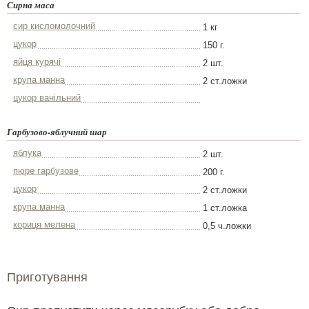
Сирна маса
сир кисломолочний
1 кг
цукор
150 г.
яйця курячі
2 шт.
крупа манна
2 ст.ложки
цукор ванільний
Гарбузово-яблучний шар
яблука
2 шт.
пюре гарбузове
200 г.
цукор
2 ст.ложки
крупа манна
1 ст.ложка
кориця мелена
0,5 ч.ложки
Приготування