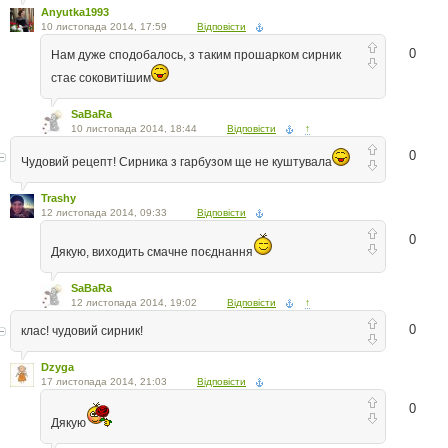
Anyutka1993
10 листопада 2014, 17:59
Відповісти
0
Нам дуже сподобалось, з таким прошарком сирник
стає соковитішим
SaBaRa
10 листопада 2014, 18:44
Відповісти
↑
0
Чудовий рецепт! Сирника з гарбузом ще не куштувала
Trashy
12 листопада 2014, 09:33
Відповісти
0
Дякую, виходить смачне поєднання
SaBaRa
12 листопада 2014, 19:02
Відповісти
↑
0
клас! чудовий сирник!
Dzyga
17 листопада 2014, 21:03
Відповісти
0
Дякую