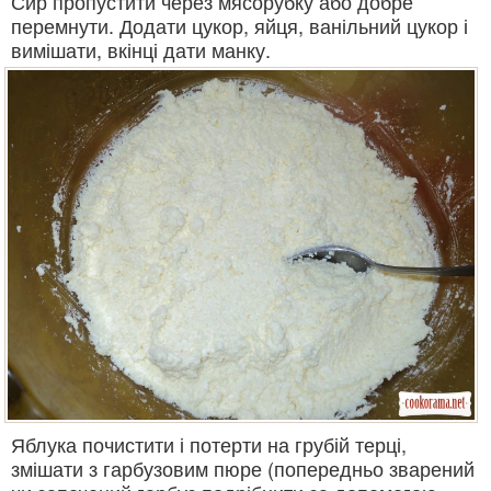
Сир пропустити через мясорубку або добре
перемнути. Додати цукор, яйця, ванільний цукор і
вимішати, вкінці дати манку.
Яблука почистити і потерти на грубій терці,
змішати з гарбузовим пюре (попередньо зварений