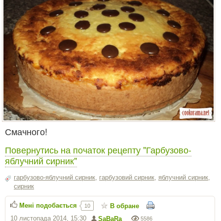
Смачного!
Повернутись на початок рецепту "Гарбузово-
яблучний сирник"
гарбузово-яблучний сирник
,
гарбузовий сирник
,
яблучний сирник
,
сирник
Мені подобається
В обране
10
10 листопада 2014, 15:30
SaBaRa
5586