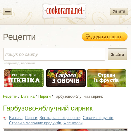
Увійти
Рецепти
ДОДАТИ РЕЦЕПТ
наприклад:
вареники
Рецепти
Випічка
Пироги
Гарбузово-яблучний сирник
Гарбузово-яблучний сирник
Випічка
,
Пироги
,
Вегетаріанські рецепти
,
Страви з фруктів
,
Страви з молочних продуктів
,
Флешмоби