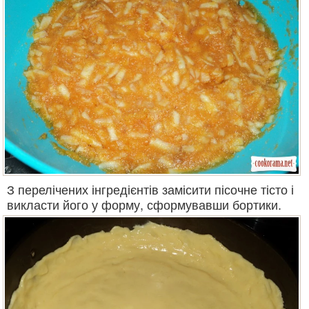
З перелічених інгредієнтів замісити пісочне тісто і
викласти його у форму, сформувавши бортики.