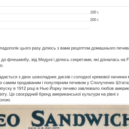
100 г.
200 г.
адоголік цього разу ділюсь з вами рецептом домашнього печив
до флешмобу, від Медуні і ділюсь секретами, які дізналась на 
о.
дається з двох шоколадних дисків і солодкої кремової начинки 
ло самим продаваним і популярним печивом у Сполучених Штата
ипуску в 1912 році в Нью Йорку печиво завлювало любов америка
іту. Це своєрідний бренд американської культури на рівні з
олою.