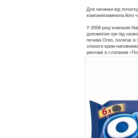
Для начинки від початк
компаніязамінила його 
У 2008 році компанія N
допомогою гри під назв
печива Oreo, полягає в
злизати крем-наповнювач
рекламі зі слоганом «По