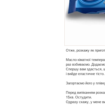
Отже, розкажу як приго
Масло кіматної темпера
раз взбиваємо. Додаємо 
Спершу вам здасться, щ
і вийде еластичне тісто.
Загортаємо його у плівк
Перед випіканням розка
15хв. Остудити.
Одразу скажу, у мене ви