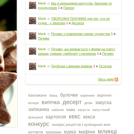
Marik
Кіш із вершковою капустою, беконом та
кукурудзкою
1
в
Пироги
Marik
ТВОРОЖНІ ПОНЧИКИ для тих, хто не
худне - у фритюрі
1
в
Десерти
Marik
Печиво з плавленим сиром і кунжутом
1
в
Печиво
Marik
Печиво, що випікається у формі на плиті (
шишки, горішки, грибочки) з начинкою
1
в
Печиво
Marik
Трубочки з винним кремом
1
в
Тістечка
Весь ефір
булочки
баклажани
варення
борщ
вареники
десерт
випічка
закуска
вечеря
дітям
запіканка
кава
кабачки
капуста
капустяний
кекс
картопля
кекси
флешмоб
конкурс
конкурс рецептів з кулінарних книг
млинці
курка
мафіни
котлети
кукорама