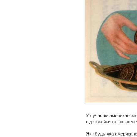
У сучасній американські
під чізкейки та інші де
Як і будь-яка американсь