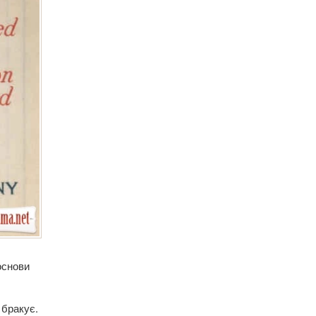
основи
 бракує.