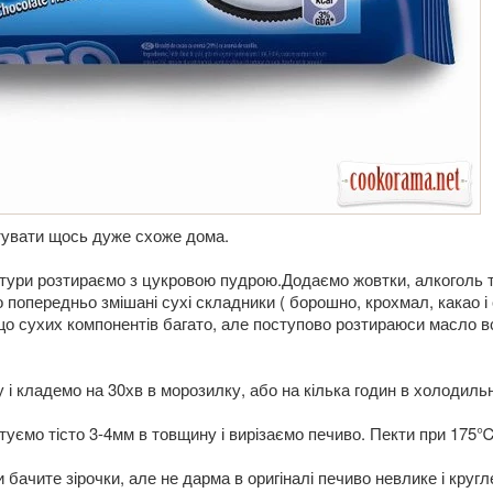
тувати щось дуже схоже дома.
тури розтираємо з цукровою пудрою.Додаємо жовтки, алкоголь 
попередньо змішані сухі складники ( борошно, крохмал, какао і с
о сухих компонентів багато, але поступово розтираюси масло в
у і кладемо на 30хв в морозилку, або на кілька годин в холодиль
туємо тісто 3-4мм в товщину і вирізаємо печиво. Пекти при 175℃
 бачите зірочки, але не дарма в оригіналі печиво невлике і кругл