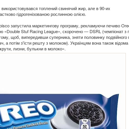
у використовувався топлений свинячий жир, але в 90-их
частково гідрогенізованою рослинною олією.
abisco запустила маркетингову програму, рекламуючи печиво Ore
ою «Double Stuf Racing League», скорочено — DSRL (чемпіонат з 
 тому, щоб, випередивши суперника, зняти половинку подвійного
, а потім з'їсти решту з молоком). Українцям вона також відома
крути, лизни, булькни в молоко».