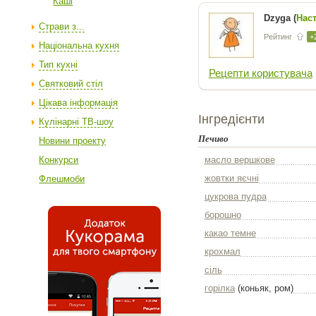
Каші
Dzyga (
Нас
Страви з...
Рейтинг
+
Національна кухня
Тип кухні
Рецепти користувача
Святковий стіл
Цікава інформація
Інгредієнти
Кулінарні ТВ-шоу
Печиво
Новини проекту
масло вершкове
Конкурси
жовтки яєчні
Флешмоби
цукрова пудра
борошно
какао темне
крохмал
сіль
горілка
(коньяк, ром)