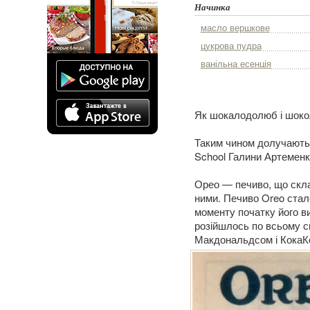
Начинка
масло вершкове
цукрова пудра
ванільна есенція
Як шокалодолюб і шокол
Таким чином долучають 
School Галини Артеменк
Орео — печиво, що скла
ними. Печиво Oreo ста
моменту початку його в
розійшлось по всьому св
Макдональдсом і КокаК