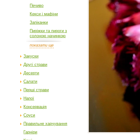
Печиво
Кекси і мафіни
Запіканки
Пиріжки та пироги з
солоною начинкою
показати ще
Закуски
Другі страви
Десерти
Салати
Перші страви
Напої
Консервація
Соуси
Правильне харчування
Гарніри