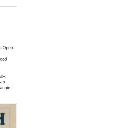
а Орео.
Food
між
х з
нців і