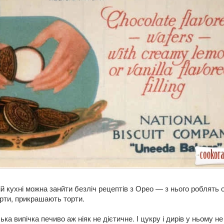
й кухні можна занйти безліч рецептів з Орео — з нього роблять 
серти, прикрашають торти.
ка випічка печиво аж ніяк не дієтичне. І цукру і дирів у ньому не