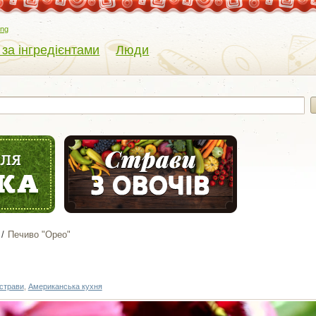
eng
 за інгредієнтами
Люди
Печиво "Орео"
страви
,
Американська кухня