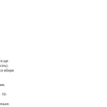
та ще
іль).
се вбере
ник.
 10-
еньке.