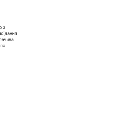
o з
поїдання
 печива
 по