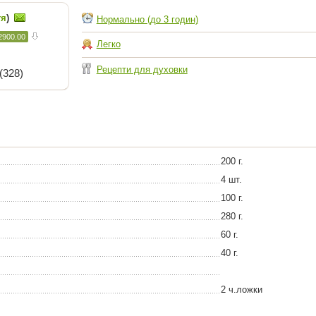
тя
)
Нормально (до 3 годин)
2900.00
Легко
Рецепти для духовки
(328)
200 г.
4 шт.
100 г.
280 г.
60 г.
40 г.
2 ч.ложки