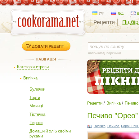
укр
рус
Підбір
Рецепти
ДОДАТИ РЕЦЕПТ
наприклад:
вареники
НАВІГАЦІЯ
Категорія страви
Випічка
Булочки
Торти
Рецепти
Випічка
Печиво
Млинці
Печиво "Орео"
Тістечка
Пироги
Випічка
,
Печиво
,
Борошняні 
Домашній хліб своїми
руками