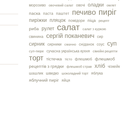
оладки
морозиво
овочі
овочевий салат
омлет
пиріг
печиво
паска
паста
паштет
пиріжки
пляцок
піца
помідори
рецепт
салат
рулет
риба
салат з куркою
сергiй поканевич
свинина
сир
суп
сирник
сирники
сніданок
соус
смачно
сучасна українська кухня
суп-пюре
сімейні рецепти
торт
тістечка
флешмоб
флешмоб
тісто
хліб
рецептів з грядки
чізкейк
флешмоб страв
шашлик
швидко
яблука
шоколадний торт
яблучний пиріг
яйця