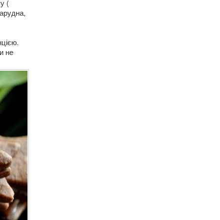
у (
марудна,
нцією.
и не