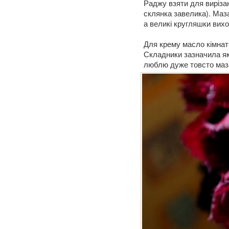
Раджу взяти для вирізан
склянка завелика). Маза
а великі кругляшки вих
Для крему масло кімнат
Складники зазначила як 
люблю дуже товсто мазат