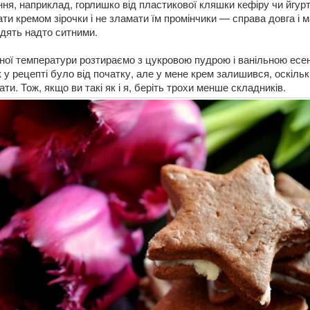
ня, наприклад, горлишко від пластикової кляшки кефіру чи йгурт
ти кремом зірочки і не зламати їм промінчики — справа довга і 
одять надто ситними.
ної температури розтираємо з цукровою пудрою і ванільною есе
у рецепті було від початку, але у мене крем залишився, оскільк
и. Тож, якщо ви такі як і я, беріть трохи менше складників.