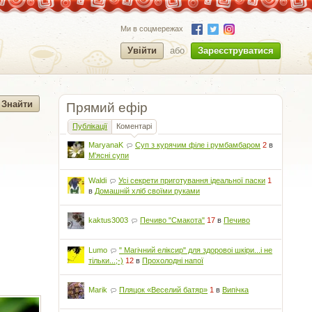
Ми в соцмережах
Увійти
або
Зареєструватися
Прямий ефір
Публікації
Коментарі
MaryanaK
Суп з курячим філе і румбамбаром
2
в
М'ясні супи
Waldi
Усі секрети приготування ідеальної паски
1
в
Домашній хліб своїми руками
kaktus3003
Печиво "Смакота"
17
в
Печиво
Lumo
" Магічний еліксир" для здоровоі шкіри...і не
тільки...;-)
12
в
Прохолодні напої
Marik
Пляцок «Веселий батяр»
1
в
Випічка