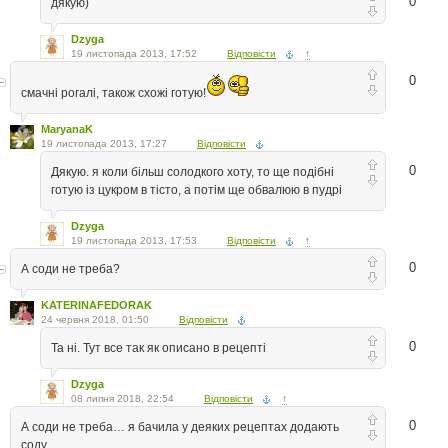
0
дякую)
Dzyga
19 листопада 2013, 17:52
Відповісти
↑
0
смачні рогалі, також схожі готую!
MaryanaK
19 листопада 2013, 17:27
Відповісти
0
Дякую. я коли більш солодкого хоту, то ще подібні
готую із цукром в тісто, а потім ще обвалюю в пудрі
Dzyga
19 листопада 2013, 17:53
Відповісти
↑
0
А соди не треба?
KATERINAFEDORAK
24 червня 2018, 01:50
Відповісти
0
Та ні. Тут все так як описано в рецепті
Dzyga
08 липня 2018, 22:54
Відповісти
↑
0
А соди не треба… я бачила у деяких рецептах додають
соду