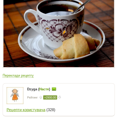
Переклади рецепту
Dzyga (
Настя
)
Рейтинг
+2900.00
Рецепти користувача
(328)