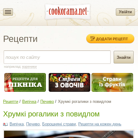
Увійти
Рецепти
ДОДАТИ РЕЦЕПТ
наприклад:
вареники
Рецепти
Випічка
Печиво
Хрумкі рогалики з повидлом
Хрумкі рогалики з повидлом
Випічка
,
Печиво
,
Борошняні страви
,
Рецепти на кожен день