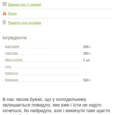
Швидко (до 1 години)
Легко
Рецепти для духовки
Інгредієнти
маргарин
200 г.
сметана
200 г.
яйця курячі
1 шт.
сіль
повидло
борошно
550 г.
В нас часом буває, що у холодильнику
залишається повидло, яке вже і їсти не надто
хочеться, бо набридло, але і викинути таке щастя