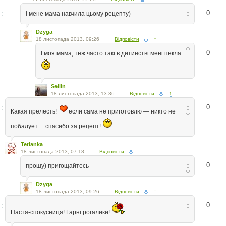
0
і мене мама навчила цьому рецепту)
Dzyga
18 листопада 2013, 09:26
Відповісти
↑
0
І моя мама, теж часто такі в дитинстві мені пекла
Sellin
18 листопада 2013, 13:36
Відповісти
↑
0
Какая прелесть!
если сама не приготовлю — никто не
побалует… спасибо за рецепт!
Tetianka
18 листопада 2013, 07:18
Відповісти
0
прошу) пригощайтесь
Dzyga
18 листопада 2013, 09:26
Відповісти
↑
0
Настя-спокусниця! Гарнi рогалики!