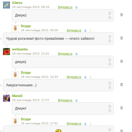
Glaros
18 листопада 2013, 08:18
Відповісти
0
Дякую)
Dzyga
18 листопада 2013, 09:26
Відповісти
↑
0
Чудові рогалики! фото привабливе — нічого зайвого!
wetlyanka
18 листопада 2013, 12:41
Відповісти
0
дякую)
Dzyga
18 листопада 2013, 14:24
Відповісти
↑
0
Аккуратненькие...)
MariaS
18 листопада 2013, 17:57
Відповісти
0
Дякую!
Dzyga
19 листопада 2013, 17:51
Відповісти
↑
0