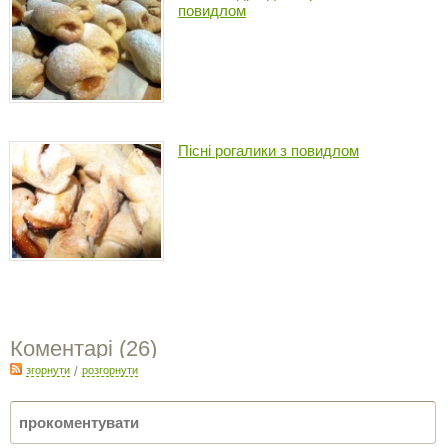
повидлом
Пісні рогалики з повидлом
Коментарі (
26
)
згорнути
/
розгорнути