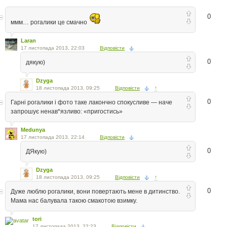
0
ммм… рогалики це смачно
Laran
17 листопада 2013, 22:03
Відповісти
0
дякую)
Dzyga
18 листопада 2013, 09:25
Відповісти
↑
0
Гарні рогалики і фото таке лакончно спокусливе — наче
запрошує ненав*язливо: «пригостись»
Medunya
17 листопада 2013, 22:14
Відповісти
0
ДЯкую)
Dzyga
18 листопада 2013, 09:25
Відповісти
↑
0
Дуже люблю рогалики, вони повертають мене в дитинство.
Мама нас балувала такою смакотою взимку.
tori
17 листопада 2013, 22:23
Відповісти