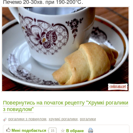
Печемо 20-30хв. при 190-200℃.
Повернутись на початок рецепту "Хрумкі рогалики
з повидлом"
рогалики з повидлом
,
хрумкі рогалики
,
рогалики
Мені подобається
В обране
15