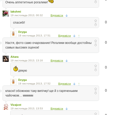
Очень аппетитные рогалики!
lakshmi
19 листопада 2013, 00:32
Відповісти
0
спасибі!
Dzyga
19 листопада 2013, 17:51
Відповісти
↑
0
Настя, фото само очарование! Рогалики вообще достойны
самых высоких оценок!
Aitara
19 листопада 2013, 13:16
Відповісти
0
дякую
Dzyga
19 листопада 2013, 17:52
Відповісти
↑
0
класні! обожнюю таку випічку! ще й з гаряченьким
чайочком… ммммм
Vizajust
19 листопада 2013, 13:53
Відповісти