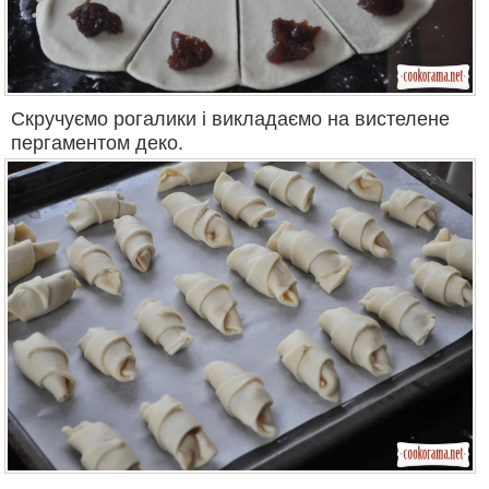
Скручуємо рогалики і викладаємо на вистелене
пергаментом деко.