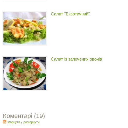
Салат "Екзотичний"
Салат із запечених овочів
Коментарі (
19
)
згорнути
/
розгорнути