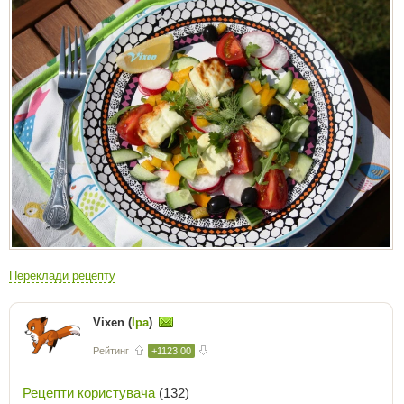
Переклади рецепту
Vixen (
Іра
)
Рейтинг
+1123.00
Рецепти користувача
(132)