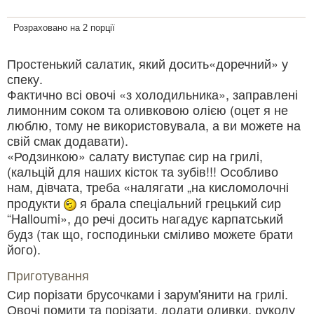
Розраховано на 2 порції
Простенький салатик, який досить«доречний» у
спеку.
Фактично всі овочі «з холодильника», заправлені
лимонним соком та оливковою олією (оцет я не
люблю, тому не використовувала, а ви можете на
свій смак додавати).
«Родзинкою» салату виступає сир на грилі,
(кальцій для наших кісток та зубів!!! Особливо
нам, дівчата, треба «налягати „на кисломолочні
продукти
я брала спеціальний грецький сир
“Halloumi», до речі досить нагадує карпатський
будз (так що, господиньки сміливо можете брати
його).
Приготування
Сир порізати брусочками і зарум'янити на грилі.
Овочі помити та порізати, додати оливки, руколу