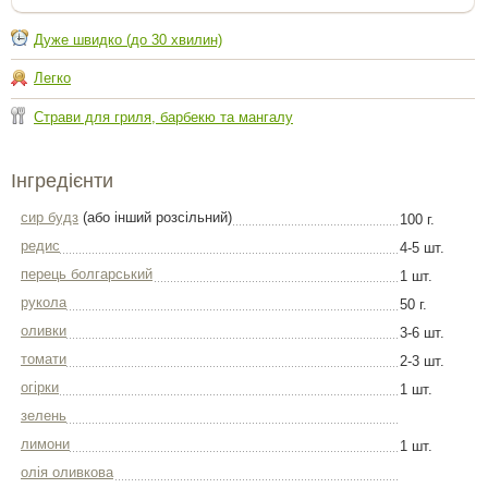
Дуже швидко (до 30 хвилин)
Легко
Страви для гриля, барбекю та мангалу
Інгредієнти
сир будз
(або інший розсільний)
100 г.
редис
4-5 шт.
перець болгарський
1 шт.
рукола
50 г.
оливки
3-6 шт.
томати
2-3 шт.
огірки
1 шт.
зелень
лимони
1 шт.
олія оливкова