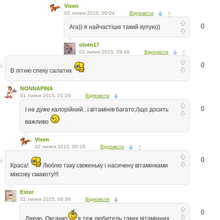
Vixen
02 липня 2015, 00:24
Відповісти
↑
0
Ага)) я найчастіше такий купую))
olven17
02 липня 2015, 09:46
Відповісти
↑
0
В літню спеку салатик
NONNAPINA
01 липня 2015, 21:29
Відповісти
0
І не дуже калорійний...і вітамінів багато;/)що досить
важливо
Vixen
02 липня 2015, 00:25
Відповісти
↑
0
Краса!
Люблю таку свіженьку і насичену вітамінками
міксову смакоту!!!
Ester
02 липня 2015, 00:36
Відповісти
0
Дякую, Оксанко
я теж любитель таких вітамінних