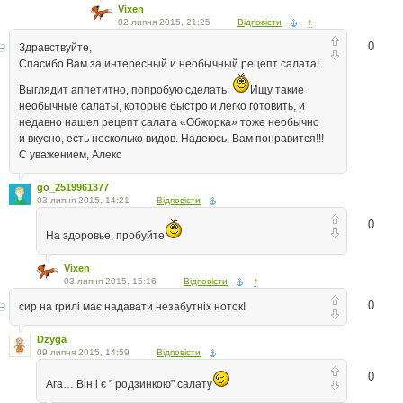
Vixen
02 липня 2015, 21:25
Відповісти
↑
0
Здравствуйте,
Спасибо Вам за интересный и необычный рецепт салата!
Выглядит аппетитно, попробую сделать,
Ищу такие
необычные салаты, которые быстро и легко готовить, и
недавно нашел рецепт салата «Обжорка» тоже необычно
и вкусно, есть несколько видов. Надеюсь, Вам понравится!!!
С уважением, Алекс
go_2519961377
03 липня 2015, 14:21
Відповісти
0
На здоровье, пробуйте
Vixen
03 липня 2015, 15:16
Відповісти
↑
0
сир на грилі має надавати незабутніх ноток!
Dzyga
09 липня 2015, 14:59
Відповісти
0
Ага… Він і є " родзинкою" салату