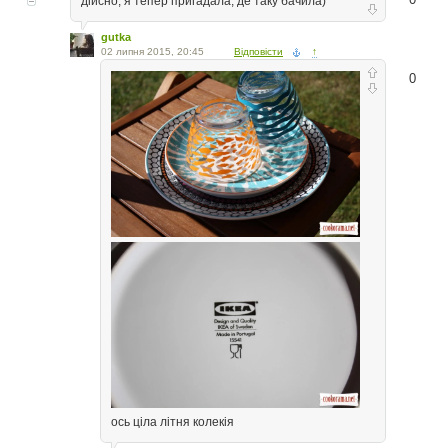
дійсно, я тепер пригадала, де таку бачила)
gutka
02 липня 2015, 20:45
Відповісти
↑
0
ось ціла літня колекія