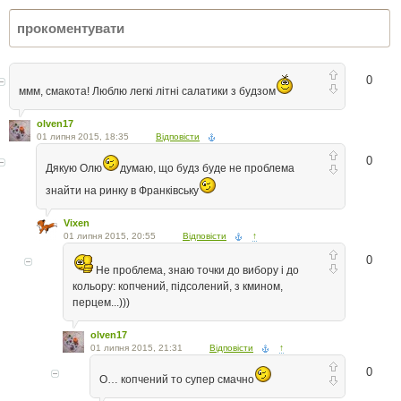
0
ммм, смакота! Люблю легкі літні салатики з будзом
olven17
01 липня 2015, 18:35
Відповісти
0
Дякую Олю
думаю, що будз буде не проблема
знайти на ринку в Франківську
Vixen
01 липня 2015, 20:55
Відповісти
↑
0
Не проблема, знаю точки до вибору і до
кольору: копчений, підсолений, з кмином,
перцем...)))
olven17
01 липня 2015, 21:31
Відповісти
↑
0
О… копчений то супер смачно