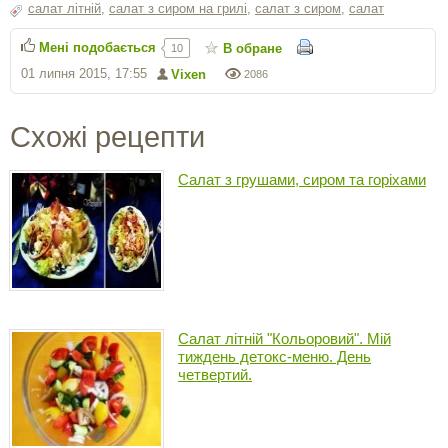
салат літній
,
салат з сиром на грилі
,
салат з сиром
,
салат
Мені подобається
В обране
10
01 липня 2015, 17:55
Vixen
2086
Схожі рецепти
Салат з грушами, сиром та горіхами
Салат літній "Кольоровий". Мій
тиждень детокс-меню. День
четвертий.