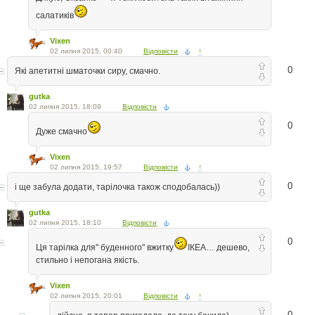
салатиків
Vixen
02 липня 2015, 00:40
Відповісти
↑
0
Які апетитні шматочки сиру, смачно.
gutka
02 липня 2015, 18:09
Відповісти
0
Дуже смачно
Vixen
02 липня 2015, 19:57
Відповісти
↑
0
і ще забула додати, тарілочка також сподобалась))
gutka
02 липня 2015, 18:10
Відповісти
0
Ця тарілка для" буденного" вжитку
ІКЕА… дешево,
стильно і непогана якість.
Vixen
02 липня 2015, 20:01
Відповісти
↑
0