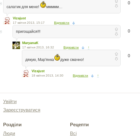
0
салатик для мене!
ммммм…
Vizajust
17 квітня 2013, 15:17
Відповісти
0
пригощайся!!!
MaryanaK
17 квітня 2013, 16:32
Відповісти
↑
0
дякую, Мар'янка
дуже смачно!
Vizajust
18 квітня 2013, 14:30
Відповісти
↑
Увійти
Зареєструватися
Розділи
Рецепти
Люди
Всі