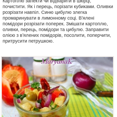
Картоплю запекти чи відварити в шкірці,
почистити. Як і перець, порізати кубиками. Оливки
розрізати навпіл. Синю цибулю злегка
промаринувати в лимонному соці. В'ялені
помідори розрізати поперек. Змішати картоплю,
оливки, перець, помідори та цибулю. Заправити
олією з в'ялених помідорів, посолити, поперчити,
притрусити петрушкою.