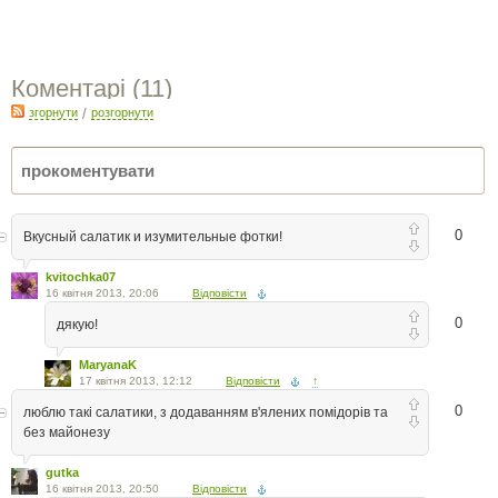
Коментарі (
11
)
згорнути
/
розгорнути
0
Вкусный салатик и изумительные фотки!
kvitochka07
16 квітня 2013, 20:06
Відповісти
0
дякую!
MaryanaK
17 квітня 2013, 12:12
Відповісти
↑
0
люблю такі салатики, з додаванням в'ялених помідорів та
без майонезу
gutka
16 квітня 2013, 20:50
Відповісти