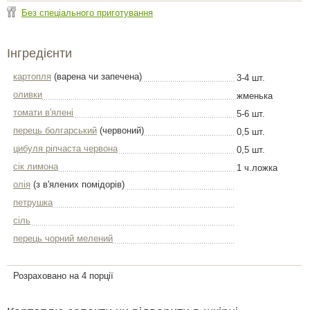
Без спеціального приготування
Інгредієнти
картопля
(варена чи запечена)
3-4 шт.
оливки
жменька
томати в'ялені
5-6 шт.
перець болгарський
(червоний)
0,5 шт.
цибуля ріпчаста червона
0,5 шт.
сік лимона
1 ч.ложка
олія
(з в'ялених помідорів)
петрушка
сіль
перець чорний мелений
Розраховано на 4 порції