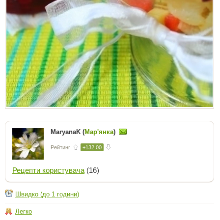
MaryanaK (
Мар'янка
)
Рейтинг
+132.00
Рецепти користувача
(16)
Швидко (до 1 години)
Легко