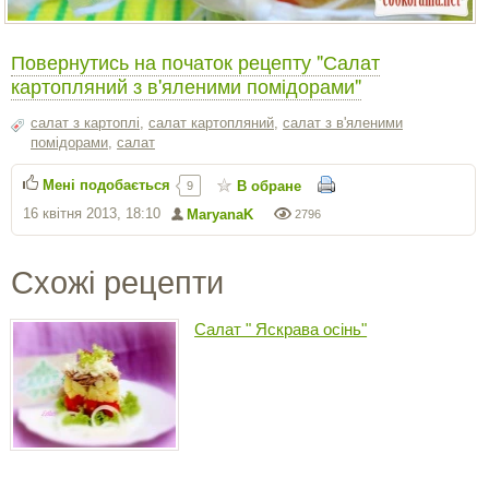
Повернутись на початок рецепту "Салат
картопляний з в'яленими помідорами"
салат з картоплі
,
салат картопляний
,
салат з в'яленими
помідорами
,
салат
Мені подобається
В обране
9
16 квітня 2013, 18:10
MaryanaK
2796
Схожі рецепти
Салат " Яскрава осінь"