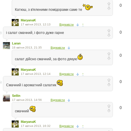
0
Катюш, з в'яленими помідорами саме те
MaryanaK
17 квітня 2013, 12:13
Відповісти
↑
0
і салат смачний, і фото дуже гарне
Laran
16 квітня 2013, 21:35
Відповісти
0
салат дійсно смачний, за фото дякую
MaryanaK
17 квітня 2013, 12:14
Відповісти
↑
0
Смачний і ароматний салатик
Sellin
17 квітня 2013, 14:56
Відповісти
0
смачний
MaryanaK
17 квітня 2013, 16:32
Відповісти
↑