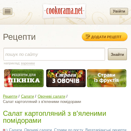
Увійти
Рецепти
ДОДАТИ РЕЦЕПТ
наприклад:
вареники
Рецепти
Салати
Овочеві салати
Салат картопляний з в'яленими помідорами
Салат картопляний з в'яленими
помідорами
Салати
,
Овочеві салати
,
Страви до посту
,
Вегетаріанські рецепти
,