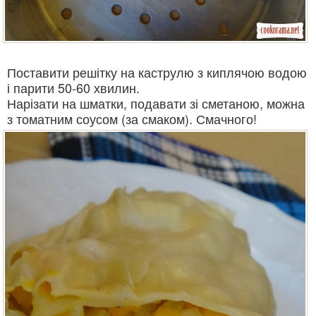
Поставити решітку на каструлю з киплячою водою
і парити 50-60 хвилин.
Нарізати на шматки, подавати зі сметаною, можна
з томатним соусом (за смаком). Смачного!