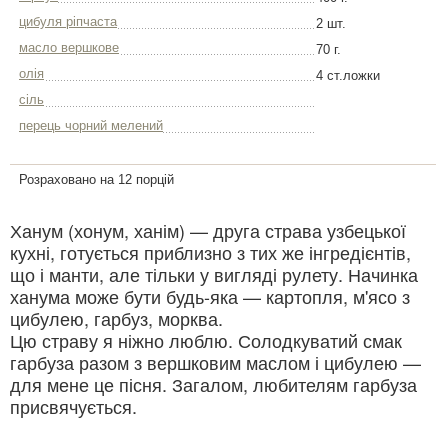
цибуля ріпчаста
2 шт.
масло вершкове
70 г.
олія
4 ст.ложки
сіль
перець чорний мелений
Розраховано на 12 порцій
Ханум (хонум, ханім) — друга страва узбецької
кухні, готується приблизно з тих же інгредієнтів,
що і манти, але тільки у вигляді рулету. Начинка
ханума може бути будь-яка — картопля, м'ясо з
цибулею, гарбуз, морква.
Цю страву я ніжно люблю. Солодкуватий смак
гарбуза разом з вершковим маслом і цибулею —
для мене це пісня. Загалом, любителям гарбуза
присвячується.