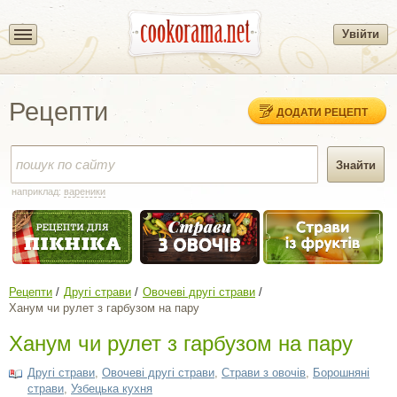
Увійти
Рецепти
ДОДАТИ РЕЦЕПТ
наприклад:
вареники
Рецепти
Другі страви
Овочеві другі страви
Ханум чи рулет з гарбузом на пару
Ханум чи рулет з гарбузом на пару
Другі страви
,
Овочеві другі страви
,
Страви з овочів
,
Борошняні
страви
,
Узбецька кухня