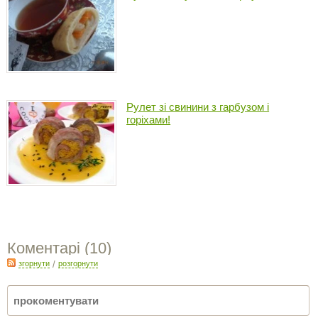
Рулет зі свинини з гарбузом і
горіхами!
Коментарі (
10
)
згорнути
/
розгорнути