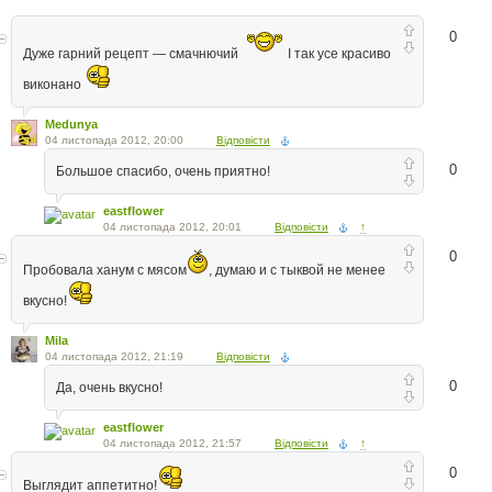
0
Дуже гарний рецепт — смачнючий
І так усе красиво
виконано
Medunya
04 листопада 2012, 20:00
Відповісти
0
Большое спасибо, очень приятно!
eastflower
04 листопада 2012, 20:01
Відповісти
↑
0
Пробовала ханум с мясом
, думаю и с тыквой не менее
вкусно!
Mila
04 листопада 2012, 21:19
Відповісти
0
Да, очень вкусно!
eastflower
04 листопада 2012, 21:57
Відповісти
↑
0
Выглядит аппетитно!