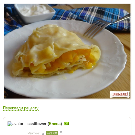
Переклади рецепту
eastflower (
Елена
)
Рейтинг
+21.00