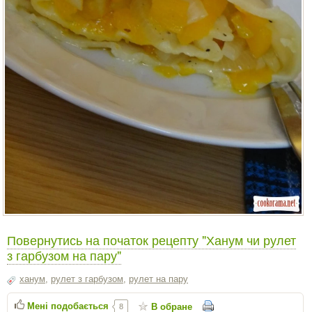
Повернутись на початок рецепту "Ханум чи рулет
з гарбузом на пару"
ханум
,
рулет з гарбузом
,
рулет на пару
Мені подобається
В обране
8