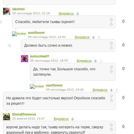
lakshmi
05 листопада 2012, 01:18
Відповісти
0
Спасибо, любители тыквы оценят!
eastflower
05 листопада 2012, 13:31
Відповісти
↑
0
Должно быть сочно и нежно.
kvitochka07
05 листопада 2012, 16:55
Відповісти
↑
0
Да, точно так. Большое спасибо, что
заглянули.
eastflower
05 листопада 2012, 19:20
Відповісти
↑
0
Не думала что будет настолько вкусно! Огробное спасибо
за рецепт!
ElenaEfremova
15 жовтня 2014, 15:07
Відповісти
0
короче делать надо так; тыкву натереть на терке, сверху
жаренный лук и майонез, завернуть сварить!!!