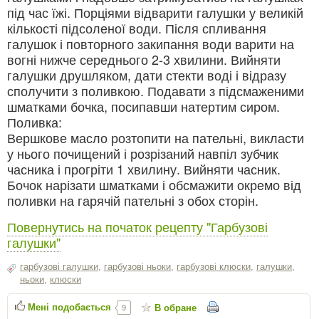
під час їжі. Порціями відварити галушки у великій
кількості підсоленої води. Після спливання
галушок і повторного закипання води варити на
вогні нижче середнього 2-3 хвилини. Вийняти
галушки друшляком, дати стекти воді і відразу
сполучити з поливкою. Подавати з підсмаженими
шматками бочка, посипавши натертим сиром.
Поливка:
Вершкове масло розтопити на пательні, викласти
у нього почищений і розрізаний навпіл зубчик
часника і прогріти 1 хвилину. Вийняти часник.
Бочок нарізати шматками і обсмажити окремо від
поливки на гарячій пательні з обох сторін.
Повернутись на початок рецепту "Гарбузові
галушки"
гарбузові галушки
,
гарбузові ньоки
,
гарбузові клюски
,
галушки
,
ньоки
,
клюски
Мені подобається
В обране
9