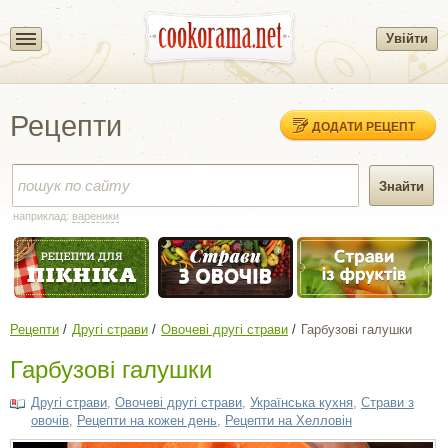
Увійти
Рецепти
ДОДАТИ РЕЦЕПТ
наприклад:
вареники
Рецепти
Другі страви
Овочеві другі страви
Гарбузові галушки
Гарбузові галушки
Другі страви
,
Овочеві другі страви
,
Українська кухня
,
Страви з
овочів
,
Рецепти на кожен день
,
Рецепти на Хелловін