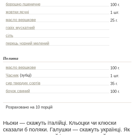
борошно пшеничне
100 г.
жовтки яєчні
1 шт.
масло вершкове
25 г.
горіх мускатний
сіль
перець чорний мелений
Поливка
масло вершкове
100 г.
Часник
(зубці)
1 шт.
сир твердих сортів
35 г.
бочок свиний
100 г.
Розраховано на 10 порцій
Ньоки — скажуть італійці. Кльоцки чи клюски
сказали б поляки. Галушки — скажуть українці. Як