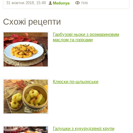
31 жовтня 2018, 15:49
Medunya
7936
Схожі рецепти
Гарбузові ньоки з розмариновим
маслом та горіхами
Клюски по-шльонськи
Галушки з кукурудзяної крупи