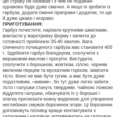
цю страву не називай і з чим не подавай-
однаково буде дуже смачно. А якщо їх зробити із
гарбуза, додати смачні приправи і додатки, то ще
й дуже цікаво і яскраво
ПРИГОТУВАННЯ:
Гарбуз почистити, нарізати крупними шматками,
викласти у жаротривку форму і запекти до
готовності приблизно 35-40 хвилин. Вага
спеченого почищеного гарбуза має становити 400
г. Здрібнити гарбуз блендером, сполучити з
вершковим маслом і прогріти. Вистудити,
сполучити з борошном, жовтком, сіллю, чорним
меленим перцем та мускатним горіхом, замісити
тісто. Воно не має бути тугим, а має бути дуже
податливим, «живим», бо тут дуже легко забити
тісто і галушки стануть твердими. Чайною ложкою
відділяти галушки, обкачувати їх у борошні і
злегка притискати кожну виделкою для утворення
неглибоких смужок-борозенок згори. Ці борозенки
допоможуть поливці краще контактувати з
галушками і надовше затримуватись на галушках