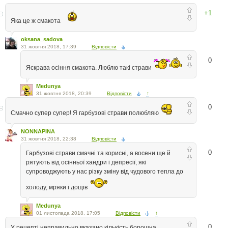
+1
Яка це ж смакота
oksana_sadova
31 жовтня 2018, 17:39
Відповісти
0
Яскрава осіння смакота. Люблю такі страви
Medunya
31 жовтня 2018, 20:39
Відповісти
↑
0
Смачно супер супер! Я гарбузові страви полюбляю
NONNAPINA
31 жовтня 2018, 22:38
Відповісти
0
Гарбузові страви смачні та корисні, а восени ще й
рятують від осінньої хандри і депресії, які
супроводжують у нас різку зміну від чудового тепла до
холоду, мряки і дощів
Medunya
01 листопада 2018, 17:05
Відповісти
↑
0
У рецепті неправильно вказано кількість борошна.