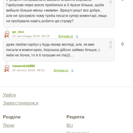
Гарбузове пюре взяло приблизно в 3-4рази більше, щоби
вийшло більше-менш «живим». Врешті решт все добре,
але не зрозуміло чому треба писати супер коментарі, якщо
не пробували навіть робити цю страву?
go_doc
10 листопада 2018, 08:18
Відповісти
0
дуже люблю гарбуз у будь-якому вигляді, але, як вже
писали в коментарях, борошна дійсно займає більше, і,
якби не бочок, то я б галушки не їла)))…
natamelnik888
20 лютого 2019, 09:01
Відповісти
Увійти
Зареєструватися
Розділи
Рецепти
Люди
Всі