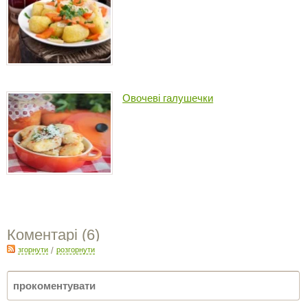
Овочеві галушечки
Коментарі (
6
)
згорнути
/
розгорнути