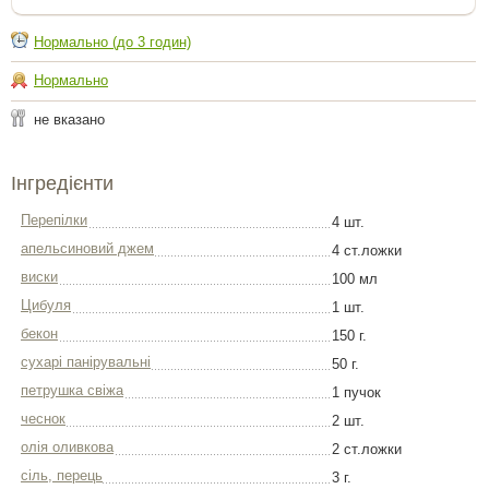
Нормально (до 3 годин)
Нормально
не вказано
Інгредієнти
Перепілки
4 шт.
апельсиновий джем
4 ст.ложки
виски
100 мл
Цибуля
1 шт.
бекон
150 г.
сухарі панірувальні
50 г.
петрушка свіжа
1 пучок
чеснок
2 шт.
олія оливкова
2 ст.ложки
сіль, перець
3 г.