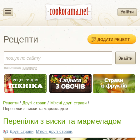
Увійти
Рецепти
ДОДАТИ РЕЦЕПТ
наприклад:
вареники
Рецепти
Другі страви
М'ясні другі страви
Перепілки з виски та мармеладом
Перепілки з виски та мармеладом
Другі страви
,
М'ясні другі страви
,