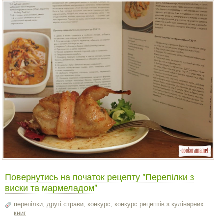
Повернутись на початок рецепту "Перепілки з
виски та мармеладом"
перепілки
,
другі страви
,
конкурс
,
конкурс рецептів з кулінарних
книг