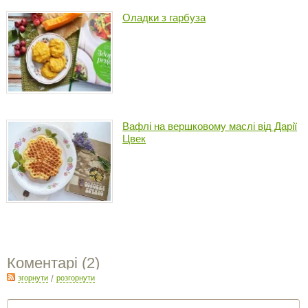
Оладки з гарбуза
Вафлі на вершковому маслі від Дарії
Цвек
Коментарі (
2
)
згорнути
/
розгорнути