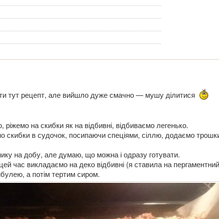
ти тут рецепт, але вийшло дуже смачно — мушу ділитися
 ріжемо на скибки як на відбивні, відбиваємо легенько.
 скибки в судочок, посипаючи спеціями, сіллю, додаємо трошк
ку на добу, але думаю, що можна і одразу готувати.
 цей час викладаємо на деко відбивні (я ставила на пергаментний 
булею, а потім тертим сиром.