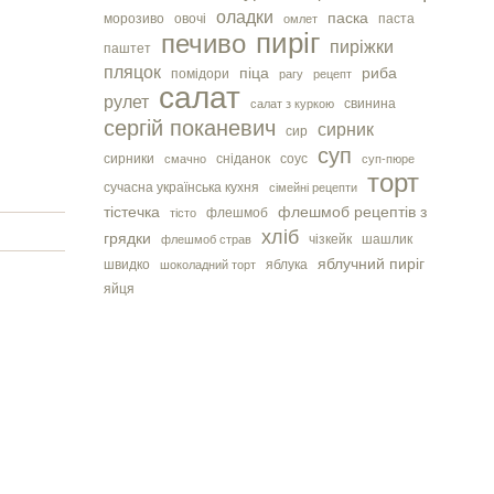
оладки
паска
морозиво
овочі
паста
омлет
пиріг
печиво
пиріжки
паштет
пляцок
піца
риба
помідори
рагу
рецепт
салат
рулет
свинина
салат з куркою
сергiй поканевич
сирник
сир
суп
сирники
сніданок
соус
смачно
суп-пюре
торт
сучасна українська кухня
сімейні рецепти
тістечка
флешмоб рецептів з
флешмоб
тісто
хліб
грядки
чізкейк
шашлик
флешмоб страв
яблучний пиріг
швидко
яблука
шоколадний торт
яйця