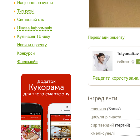
Національна кухня
Тип кухні
Святковий стіл
Цікава інформація
Кулінарні ТВ-шоу
Переклади рецепту
Новини проекту
Конкурси
TetyanaSav
Флешмоби
Рейтинг
+
Рецепти користувача
Інгредієнти
свинина
(балик)
цибуля ріпчаста
сир твердий
(тертий)
хмелі-сунелі