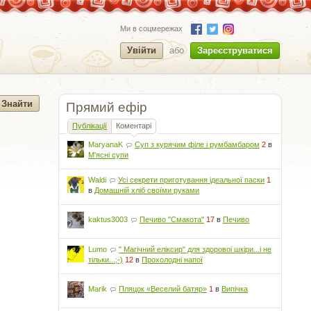
Ми в соцмережах
Увійти
або
Зареєструватися
Прямий ефір
Публікації
Коментарі
MaryanaK
Суп з курячим філе і румбамбаром
2
в
М'ясні супи
Waldi
Усі секрети приготування ідеальної паски
1
в
Домашній хліб своїми руками
kaktus3003
Печиво "Смакота"
17
в
Печиво
Lumo
" Магічний еліксир" для здоровоі шкіри...і не
тільки...;-)
12
в
Прохолодні напої
Marik
Пляцок «Веселий батяр»
1
в
Випічка