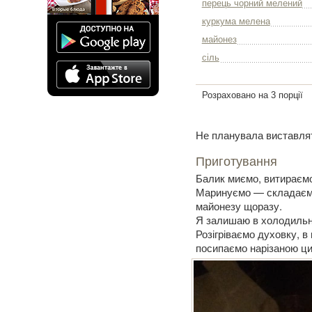
перець чорний мелений
куркума мелена
майонез
сіль
Розраховано на 3 порції
Не планувала виставля
Приготування
Балик миємо, витираємо,
Маринуємо — складаємо
майонезу щоразу.
Я залишаю в холодильни
Розігріваємо духовку, в
посипаємо нарізаною ци