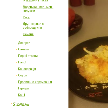
Макарони і паста
Вареники і пельмені,
галушки
Рагу
Другі страви з
субпродуктів
Печеня
Десерти
Салати
Перші страви
Напої
Консервація
Соуси
Правильне харчування
Гарніри
Каші
Страви з...