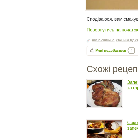
Сподіваюся, вам смаку
Повернутись на початок
ніжна свинина
,
свинина під 
Мені подобається
4
Схожі рецеп
Запе
та г
Соко
запе