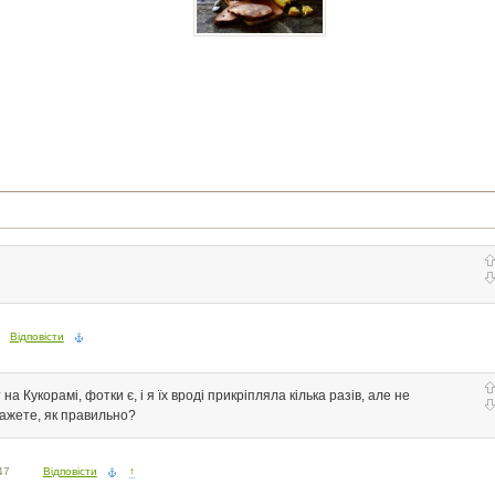
Відповісти
а Кукорамі, фотки є, і я їх вроді прикріпляла кілька разів, але не
ажете, як правильно?
47
Відповісти
↑