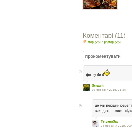
Коментарі (
11
)
згорнути
/
розгорнути
фотку би б
Scratch
03 березня 2015, 21:44
це мій перший рецепт н
виходить… може, підк
TetyanaSav
04 березня 2015, 09: