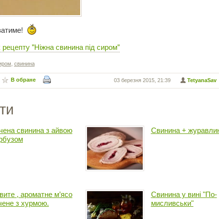
ватиме!
 рецепту "Ніжна свинина під сиром"
сиром
,
свинина
В обране
03 березня 2015, 21:39
TetyanaSav
ти
чена свинина з айвою
Свинина + журавли
арбузом
вите , ароматне м’ясо
Свинина у вині "По-
чене з хурмою.
мисливськи"