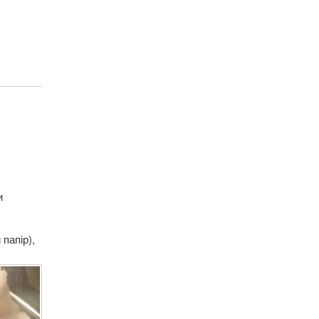
и
папір),