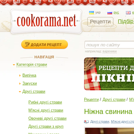
укр
рус
Підбір
Рецепти
ДОДАТИ РЕЦЕПТ
наприклад:
вареники
НАВІГАЦІЯ
Категорія страви
Випічка
Закуски
Другі страви
Рецепти
Другі страви
М'
Рибні другі страви
Ніжна свинина
М'ясні другі страви
Овочеві другі страви
Другі страви
,
М'ясні другі ст
Другі страви з круп