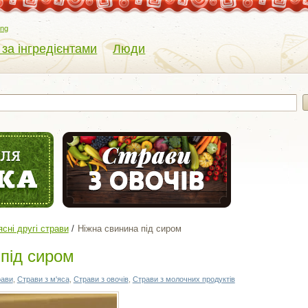
eng
 за інгредієнтами
Люди
ясні другі страви
Ніжна свинина під сиром
 під сиром
рави
,
Страви з м'яса
,
Страви з овочів
,
Страви з молочних продуктів