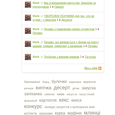
Marik
Кіш із вершковою капустою, беконом та
кукурудзкою
1
в
Пироги
Marik
ТВОРОЖНІ ПОНЧИКИ для тих, хто не
худне - у фритюрі
1
в
Десерти
Marik
Печиво з плавленим сиром і кунжутом
1
в
Печиво
Marik
Печиво, що випікається у формі на плиті (
шишки, горішки, грибочки) з начинкою
1
в
Печиво
Marik
Трубочки з винним кремом
1
в
Тістечка
Весь ефір
булочки
баклажани
варення
борщ
вареники
десерт
випічка
закуска
вечеря
дітям
запіканка
кава
кабачки
капуста
капустяний
кекс
картопля
кекси
флешмоб
конкурс
конкурс рецептів з кулінарних книг
млинці
курка
мафіни
котлети
кукорама