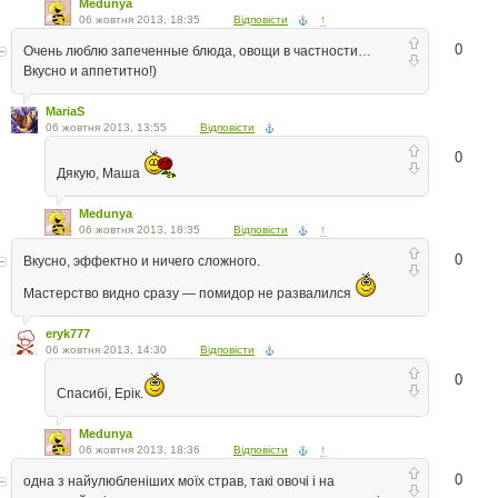
Medunya
06 жовтня 2013, 18:35
Відповісти
↑
0
Очень люблю запеченные блюда, овощи в частности…
Вкусно и аппетитно!)
MariaS
06 жовтня 2013, 13:55
Відповісти
0
Дякую, Маша
Medunya
06 жовтня 2013, 18:35
Відповісти
↑
0
Вкусно, эффектно и ничего сложного.
Мастерство видно сразу — помидор не развалился
eryk777
06 жовтня 2013, 14:30
Відповісти
0
Спасибі, Ерік.
Medunya
06 жовтня 2013, 18:36
Відповісти
↑
0
одна з найулюбленіших моїх страв, такі овочі і на