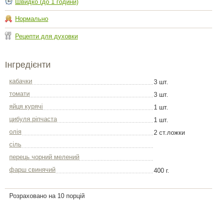
Швидко (до 1 години)
Нормально
Рецепти для духовки
Інгредієнти
кабачки
3 шт.
томати
3 шт.
яйця курячі
1 шт.
цибуля ріпчаста
1 шт.
олія
2 ст.ложки
сіль
перець чорний мелений
фарш свинячий
400 г.
Розраховано на 10 порцій