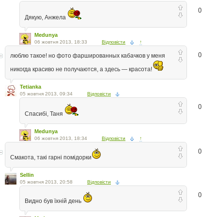
0
Дякую, Анжела
Medunya
06 жовтня 2013, 18:33
Відповісти
↑
0
люблю такое! но фото фаршированных кабачков у меня
никогда красиво не получаются, а здесь — красота!
Tetianka
05 жовтня 2013, 09:34
Відповісти
0
Спасибі, Таня
Medunya
06 жовтня 2013, 18:34
Відповісти
↑
0
Смакота, такі гарні помідорки
Sellin
05 жовтня 2013, 20:58
Відповісти
0
Видно був їхній день