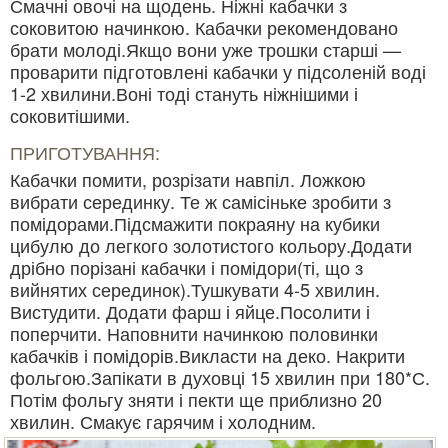
Смачні овочі на щодень. Ніжні кабачки з
соковитою начинкою. Кабачки рекомендовано
брати молоді.Якщо вони уже трошки старші —
проварити підготовлені кабачки у підсоленій воді
1-2 хвилини.Воні тоді стануть ніжнішими і
соковитішими.
ПРИГОТУВАННЯ:
Кабачки помити, розрізати навпіл. Ложкою
вибрати серединку. Те ж самісіньке зробити з
помідорами.Підсмажити покраяну на кубики
цибулю до легкого золотистого кольору.Додати
дрібно порізані кабачки і помідори(ті, що з
вийнятих серединок).Тушкувати 4-5 хвилин.
Вистудити. Додати фарш і яйце.Посолити і
поперчити. Наповнити начинкою половинки
кабачків і помідорів.Викласти на деко. Накрити
фольгою.Запікати в духовці 15 хвилин при 180*С.
Потім фольгу зняти і пекти ще приблизно 20
хвилин. Смакує гарячим і холодним.