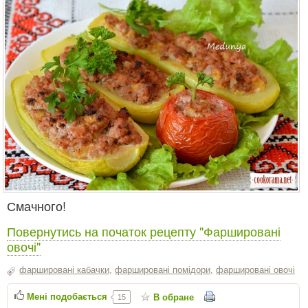
Смачного!
Повернутись на початок рецепту "Фаршировані
овочі"
фаршировані кабачки
,
фаршировані помідори
,
фаршировані овочі
Мені подобається
В обране
15