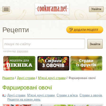
Увійти
Рецепти
ДОДАТИ РЕЦЕПТ
наприклад:
вареники
Рецепти
Другі страви
М'ясні другі страви
Фаршировані овочі
Фаршировані овочі
Другі страви
,
М'ясні другі страви
,
Страви з м'яса
,
Страви з овочів
,
Рецепти на кожен день