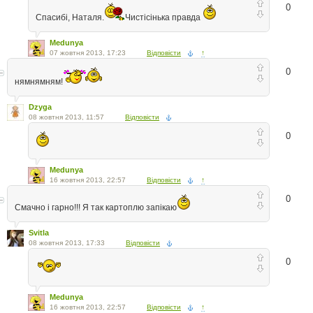
0
Спасибі, Наталя.
Чистісінька правда
Medunya
07 жовтня 2013, 17:23
Відповісти
↑
0
нямнямням!
Dzyga
08 жовтня 2013, 11:57
Відповісти
0
Medunya
16 жовтня 2013, 22:57
Відповісти
↑
0
Смачно і гарно!!! Я так картоплю запікаю
Svitla
08 жовтня 2013, 17:33
Відповісти
0
Medunya
16 жовтня 2013, 22:57
Відповісти
↑