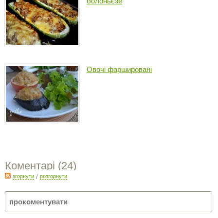
болоньєзе
Овочі фаршировані
Коментарі (
24
)
згорнути
/
розгорнути