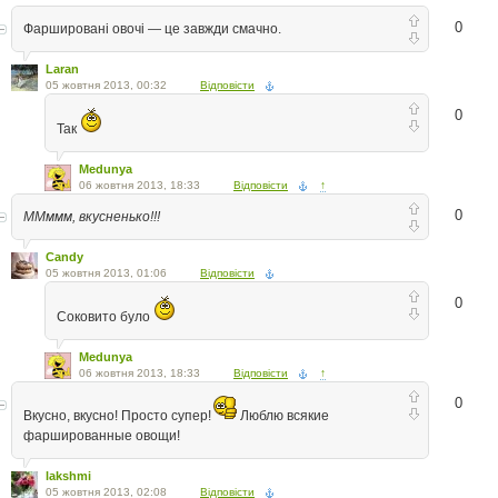
0
Фаршировані овочі — це завжди смачно.
Laran
05 жовтня 2013, 00:32
Відповісти
0
Так
Medunya
06 жовтня 2013, 18:33
Відповісти
↑
0
ММммм, вкусненько!!!
Candy
05 жовтня 2013, 01:06
Відповісти
0
Соковито було
Medunya
06 жовтня 2013, 18:33
Відповісти
↑
0
Вкусно, вкусно! Просто супер!
Люблю всякие
фаршированные овощи!
lakshmi
05 жовтня 2013, 02:08
Відповісти