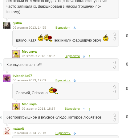
святковий стіл можна подавати, з початком сезону овочів
часто запікала їх, фаршировані з мясом (трішечки по-
іншому)
gutka
06 жовтня 2013, 14:55
Відповісти
0
Дякую, Катя
Теж інколи фарширую овочі
Medunya
06 жовтня 2013, 18:36
Відповісти
↑
0
Как вкусно и сочно!!!
kvitochka07
06 жовтня 2013, 17:09
Відповісти
0
Спасибі, Світлана
Medunya
06 жовтня 2013, 18:37
Відповісти
↑
0
беспроигрышное и вкусное блюдо, которое любят все!
natapit
06 жовтня 2013, 22:15
Відповісти