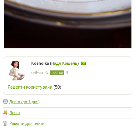
Kosholka (
Надя Кошель
)
Рейтинг
+582.00
Рецепти користувача
(50)
Довго (до 1 дня)
Легко
Рецепти для плити