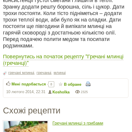
Зранку додати решту борошна, сіль і цукор. Дати
трохи постояти. Коли тісто підніметься – додати
трохи теплої води, аби було як на оладки. Дати
постояти ще півгодини й випікати млинці на
гарячій сковороді з достатньою кількістю олії.
Перед подачею полити медом та посипати
родзинками.
Повернутись на початок рецепту "Гречані млинці
(гречанці)"
гречані млинці
,
гречанці
,
млинці
Мені подобається
В обране
8
10 лютого 2014, 22:31
Kosholka
2325
Схожі рецепти
Гречані млинці з грибами