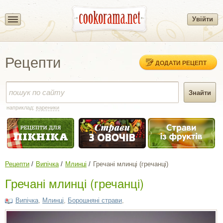
Увійти
Рецепти
ДОДАТИ РЕЦЕПТ
наприклад:
вареники
Рецепти
Випічка
Млинці
Гречані млинці (гречанці)
Гречані млинці (гречанці)
Випічка
,
Млинці
,
Борошняні страви
,