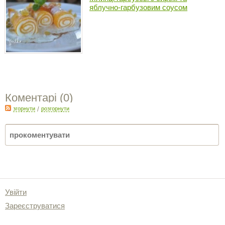
яблучно-гарбузовим соусом
Коментарі (
0
)
згорнути
/
розгорнути
Увійти
Зареєструватися