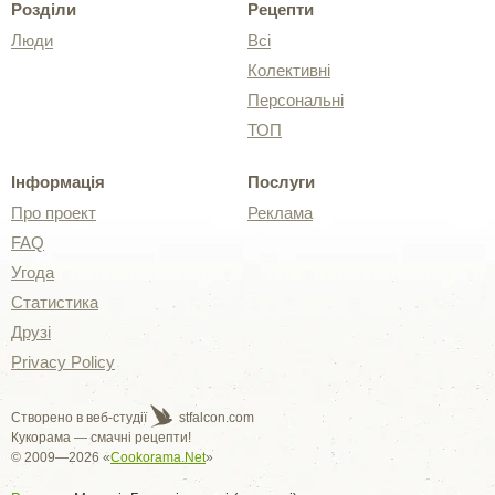
Розділи
Рецепти
Люди
Всі
Колективні
Персональні
ТОП
Інформація
Послуги
Про проект
Реклама
FAQ
Угода
Статистика
Друзі
Privacy Policy
Створено в веб-студії
stfalcon.com
Кукорама — смачні рецепти!
© 2009—2026 «
Cookorama.Net
»