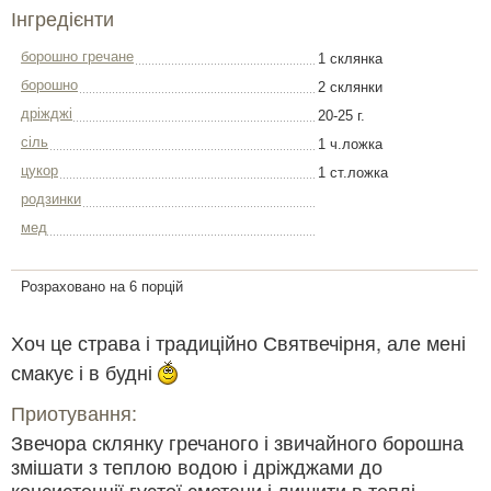
Інгредієнти
борошно гречане
1 склянка
борошно
2 склянки
дріжджі
20-25 г.
сіль
1 ч.ложка
цукор
1 ст.ложка
родзинки
мед
Розраховано на 6 порцій
Хоч це страва і традиційно Святвечірня, але мені
смакує і в будні
Приотування:
Звечора склянку гречаного і звичайного борошна
змішати з теплою водою і дріжджами до
консистенції густої сметани і лишити в теплі.