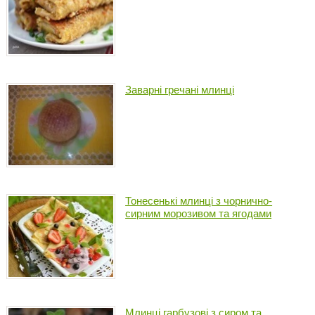
Заварні гречані млинці
Тонесенькі млинці з чорнично-
сирним морозивом та ягодами
Млинці гарбузові з сиром та