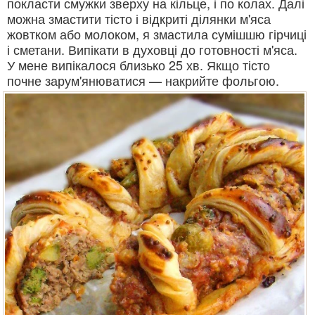
покласти смужки зверху на кільце, і по колах. Далі
можна змастити тісто і відкриті ділянки м'яса
жовтком або молоком, я змастила сумішшю гірчиці
і сметани. Випікати в духовці до готовності м'яса.
У мене випікалося близько 25 хв. Якщо тісто
почне зарум'янюватися — накрийте фольгою.