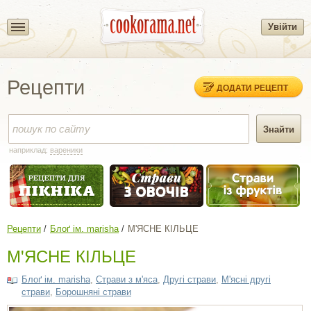
Увійти
Рецепти
ДОДАТИ РЕЦЕПТ
наприклад:
вареники
Рецепти
Блоґ ім. marisha
М'ЯСНЕ КІЛЬЦЕ
М'ЯСНЕ КІЛЬЦЕ
Блоґ ім. marisha
,
Страви з м'яса
,
Другі страви
,
М'ясні другі
страви
,
Борошняні страви