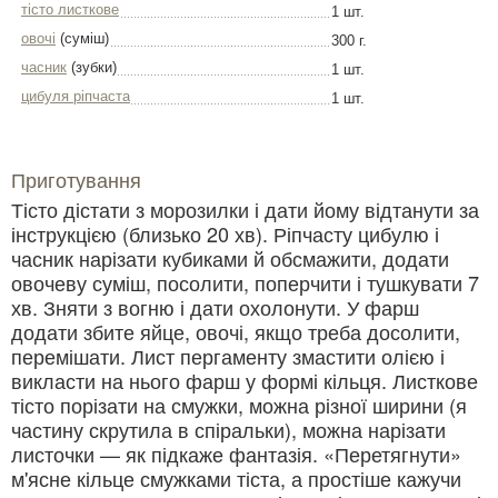
тісто листкове
1 шт.
овочі
(суміш)
300 г.
часник
(зубки)
1 шт.
цибуля ріпчаста
1 шт.
Приготування
Тісто дістати з морозилки і дати йому відтанути за
інструкцією (близько 20 хв). Ріпчасту цибулю і
часник нарізати кубиками й обсмажити, додати
овочеву суміш, посолити, поперчити і тушкувати 7
хв. Зняти з вогню і дати охолонути. У фарш
додати збите яйце, овочі, якщо треба досолити,
перемішати. Лист пергаменту змастити олією і
викласти на нього фарш у формі кільця. Листкове
тісто порізати на смужки, можна різної ширини (я
частину скрутила в спіральки), можна нарізати
листочки — як підкаже фантазія. «Перетягнути»
м'ясне кільце смужками тіста, а простіше кажучи