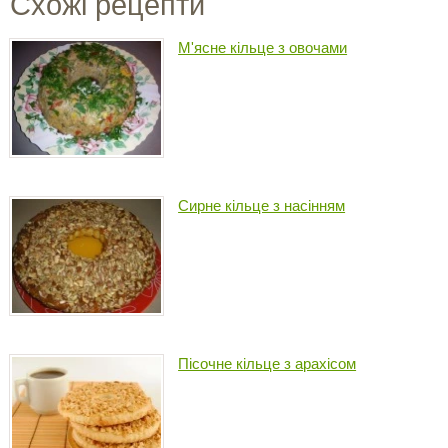
Схожі рецепти
М'ясне кільце з овочами
Сирне кільце з насінням
Пісочне кільце з арахісом