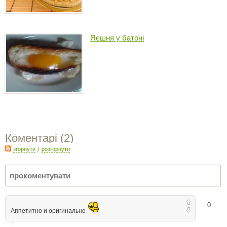
Яєшня у батоні
Коментарі (
2
)
згорнути
/
розгорнути
0
Аппетитно и оригинально