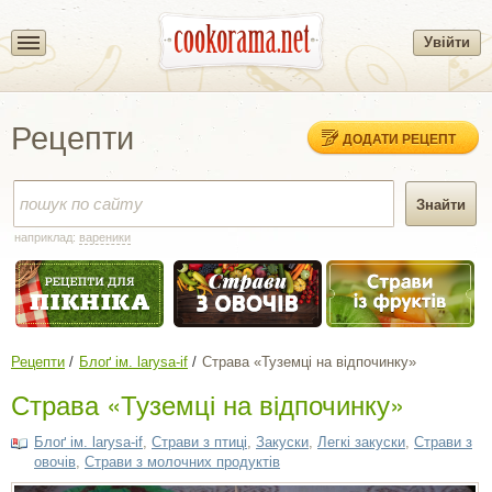
Увійти
Рецепти
ДОДАТИ РЕЦЕПТ
наприклад:
вареники
Рецепти
Блоґ ім. larysa-if
Страва «Туземці на відпочинку»
Страва «Туземці на відпочинку»
Блоґ ім. larysa-if
,
Страви з птиці
,
Закуски
,
Легкі закуски
,
Страви з
овочів
,
Страви з молочних продуктів