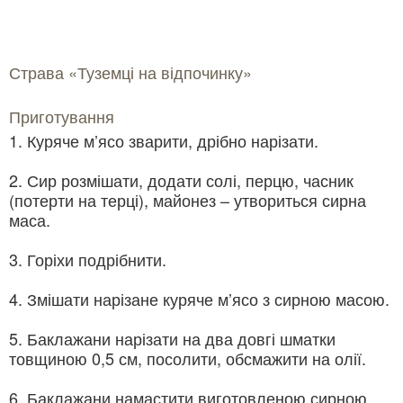
Страва «Туземці на відпочинку»
Приготування
1. Куряче м’ясо зварити, дрібно нарізати.
2. Сир розмішати, додати солі, перцю, часник
(потерти на терці), майонез – утвориться сирна
маса.
3. Горіхи подрібнити.
4. Змішати нарізане куряче м’ясо з сирною масою.
5. Баклажани нарізати на два довгі шматки
товщиною 0,5 см, посолити, обсмажити на олії.
6. Баклажани намастити виготовленою сирною