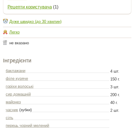
Рецепти користувача
(1)
Дуже швидко (до 30 хвилин)
Легко
не вказано
Інгредієнти
баклажани
4 шт.
філе куряче
150 г.
горіхи волоські
3 шт.
сир домашній
200 г.
майонез
40 г.
часник
(зубки)
2 шт.
сіль
перець чорний мелений