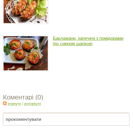
Баклажани, запечені з помідорами
під сирною шапкою
Коментарі (
0
)
згорнути
/
розгорнути