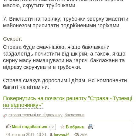
масою, скрутити трубочками.
7. Викласти на тарілку, трубочки зверху змастити
майонезом присипати подрібненими горіхами.
Секрет:
Страва буде смачнішою, якщо баклажани
заздалегідь почистити від шкірки, а також, якщо
сирну масу намащувати на гарячі баклажани та
відразу скручувати в трубочки.
Страва смакує дорослим і дітям. Всі компоненти
багаті на вітаміни.
Повернутись на початок рецепту "Страва «Туземці
на відпочинку»"
страва туземці на відпочинку
,
баклажани
Мені подобається
В обране
2
01 жовтня 2011, 13:21
larysa-if
2805