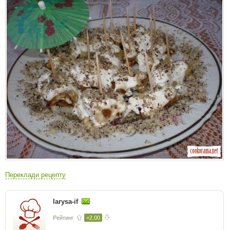
Переклади рецепту
larysa-if
Рейтинг
+2.00