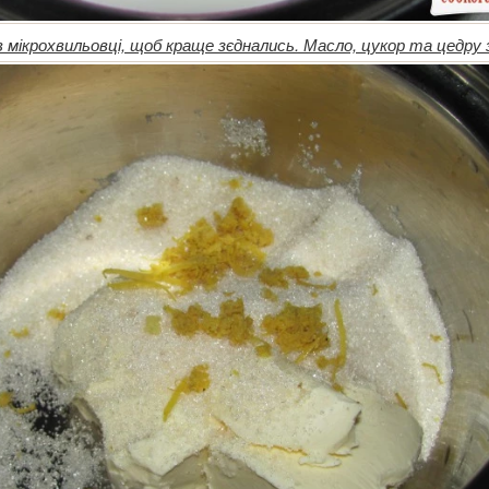
в мікрохвильовці, щоб краще зєднались. Масло, цукор та цедру