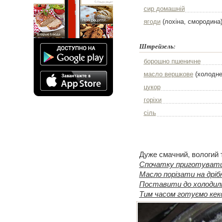
сир домашній
ягоди
(лохіна, смородина
Штрейзель:
борошно пшеничне
масло вершкове
(холодне
цукор
горіхи
сіль
Дуже смачний, вологий 
Спочатку приготувати 
Масло порізати на дріб
Поставити до холодиль
Тим часом готуємо кек