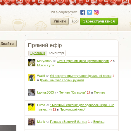
Ми в соцмережах
Увійти
або
Зареєструватися
Прямий ефір
Публікації
Коментарі
MaryanaK
Суп з курячим філе і румбамбаром
2
в
М'ясні супи
Waldi
Усі секрети приготування ідеальної паски
1
в
Домашній хліб своїми руками
kaktus3003
Печиво "Смакота"
17
в
Печиво
Lumo
" Магічний еліксир" для здоровоі шкіри...і не
тільки...;-)
12
в
Прохолодні напої
Marik
Пляцок «Веселий батяр»
1
в
Випічка