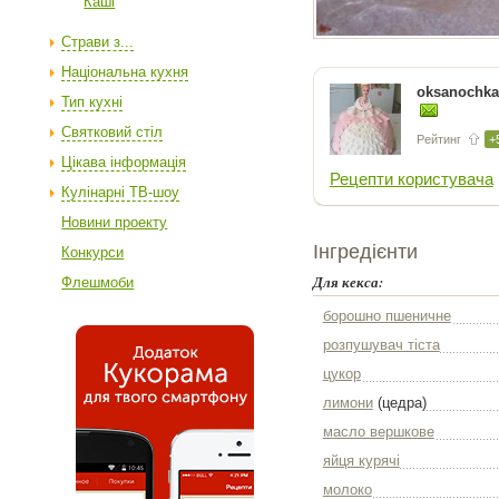
Каші
Страви з...
Національна кухня
oksanochka
Тип кухні
Святковий стіл
Рейтинг
+
Цікава інформація
Рецепти користувача
Кулінарні ТВ-шоу
Новини проекту
Інгредієнти
Конкурси
Для кекса:
Флешмоби
борошно пшеничне
розпушувач тіста
цукор
лимони
(цедра)
масло вершкове
яйця курячі
молоко