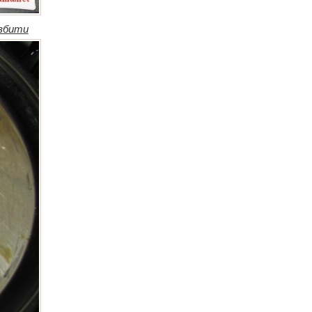
 збити