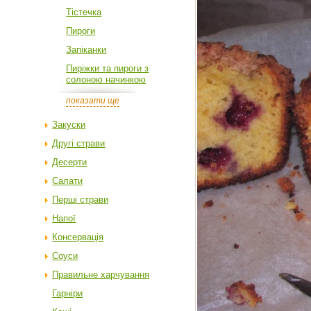
Тістечка
Пироги
Запіканки
Пиріжки та пироги з
солоною начинкою
показати ще
Закуски
Другі страви
Десерти
Салати
Перші страви
Напої
Консервація
Соуси
Правильне харчування
Гарніри