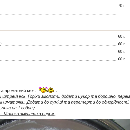
70 г.
)
60 г.
)
60 г.
60 г.
60 г.
та ароматний кекс
.
штрейзель. Горіхи змолоти, додати цукор та борошно, пере
ні шматочки. Додати до суміші та перетерти до однорідності.
ника на 1 годину.
с. Молоко змішати з сиром,