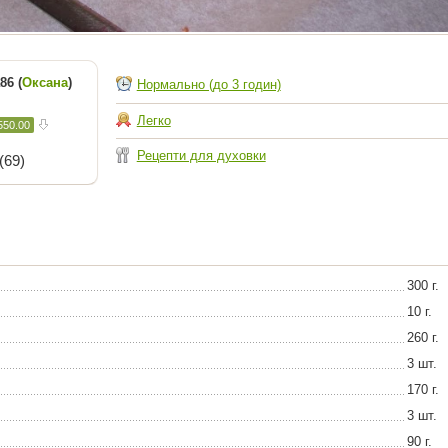
86 (
Оксана
)
Нормально (до 3 годин)
Легко
550.00
Рецепти для духовки
(69)
300 г.
10 г.
260 г.
3 шт.
170 г.
3 шт.
90 г.