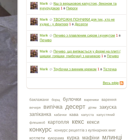
Marik
Кіш із вершковою капустою, беконом та
кукурудзкою
1
в
Пироги
Marik
ТВОРОЖНІ ПОНЧИКИ для тих, хто не
худне - у фритюрі
1
в
Десерти
Marik
Печиво з плавленим сиром і кунжутом
1
в
Печиво
Marik
Печиво, що випікається у формі на плиті (
шишки, горішки, грибочки) з начинкою
1
в
Печиво
Marik
Трубочки з винним кремом
1
в
Тістечка
Весь ефір
булочки
баклажани
варення
борщ
вареники
десерт
випічка
закуска
вечеря
дітям
запіканка
кава
кабачки
капуста
капустяний
кекс
картопля
кекси
флешмоб
конкурс
конкурс рецептів з кулінарних книг
млинці
курка
мафіни
котлети
кукорама