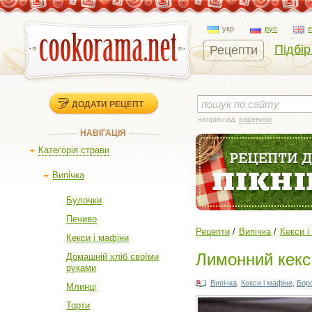
укр
рус
Підбір
Рецепти
ДОДАТИ РЕЦЕПТ
наприклад:
вареники
НАВІГАЦІЯ
Категорія страви
Випічка
Булочки
Печиво
Рецепти
Випічка
Кекси і
Кекси і мафіни
Лимонний кекс
Домашній хліб своїми
руками
Випічка
,
Кекси і мафіни
,
Бор
Млинці
Торти