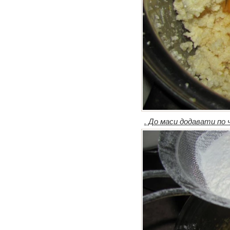
. До маси додавати по 