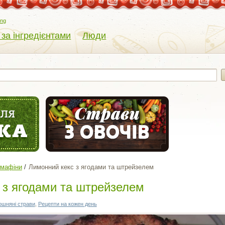
eng
 за інгредієнтами
Люди
 мафіни
Лимонний кекс з ягодами та штрейзелем
 з ягодами та штрейзелем
ошняні страви
,
Рецепти на кожен день