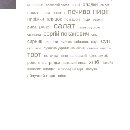
оладки
морозиво
овочі
овочевий салат
омлет
пиріг
печиво
паска
паста
паштет
пиріжки
пляцок
піца
помідори
рецепт
салат
рулет
риба
салат з куркою
сергiй поканевич
свинина
сир
суп
сирник
сирники
сніданок
соус
смачно
сучасна українська кухня
суп-пюре
сімейні рецепти
торт
тістечка
флешмоб
флешмоб
тісто
хліб
рецептів з грядки
чізкейк
флешмоб страв
шашлик
швидко
яблука
шоколадний торт
яблучний пиріг
яйця