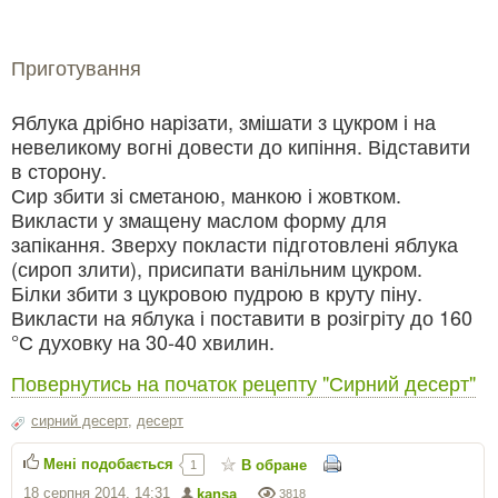
Приготування
Яблука дрібно нарізати, змішати з цукром і на
невеликому вогні довести до кипіння. Відставити
в сторону.
Сир збити зі сметаною, манкою і жовтком.
Викласти у змащену маслом форму для
запікання. Зверху покласти підготовлені яблука
(сироп злити), присипати ванільним цукром.
Білки збити з цукровою пудрою в круту піну.
Викласти на яблука і поставити в розігріту до 160
°С духовку на 30-40 хвилин.
Повернутись на початок рецепту "Сирний десерт"
сирний десерт
,
десерт
Мені подобається
В обране
1
18 серпня 2014, 14:31
kansa
3818