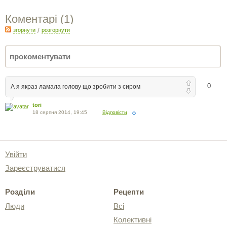
Коментарі (
1
)
згорнути
/
розгорнути
0
А я якраз ламала голову що зробити з сиром
tori
18 серпня 2014, 19:45
Відповісти
Увійти
Зареєструватися
Розділи
Рецепти
Люди
Всі
Колективні