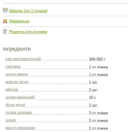
Швидко (до 1 години)
Нормально
Рецепти для духовки
Інгредієнти
сир кисломолочний
300-350 г.
сметана
1 ст.ложка
крупа манна
1 ст.ложка
жовтки яєчні
1 шт.
яблука
2 шт.
цукор ванільний
10 г.
білки яєчні
2 шт.
пудра цукрова
3 ст.ложки
цукор
2 ст.ложки
масло вершкове
1 ст.ложка