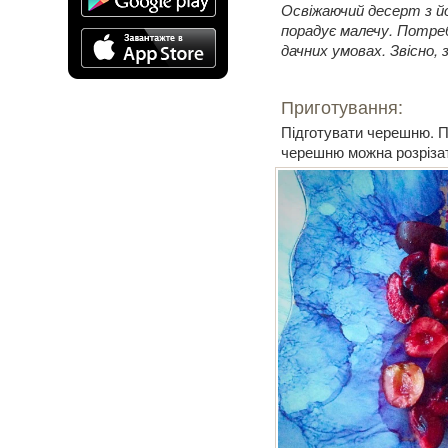
Освіжаючий десерт з йо
порадує малечу. Потреб
дачних умовах. Звісно,
Приготування:
Підготувати черешню. П
черешню можна розрізат