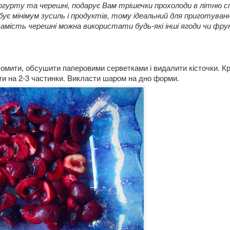
гурту та черешні, подарує Вам трішечки прохолоди в літню сп
ує мінімум зусиль і продуктів, тому ідеальний для приготуван
 замість черешні можна використати будь-які інші ягоди чи фру
омити, обсушити паперовими серветками і видалити кісточки. К
и на 2-3 частинки. Викласти шаром на дно форми.