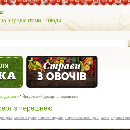
eng
 за інгредієнтами
Люди
ві десерти
Йогуртовий десерт з черешнею
серт з черешнею
Для дітей
,
Молочна кухня
,
Страви з фруктів
,
Рецепти на кожен день
,
Желе
,
Страви з мо