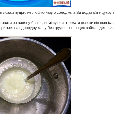
ві ложки пудри, не люблю надто солодке, а Ви додавайте цукру 
авити на водяну баню і, помішуючи, тримати допоки він повніст
ориться на однорідну масу без грудочок (процес займає декільк