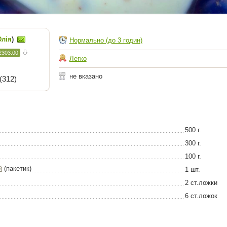
лія
)
Нормально (до 3 годин)
2303.00
Легко
не вказано
(312)
500 г.
300 г.
100 г.
й
(пакетик)
1 шт.
2 ст.ложки
6 ст.ложок