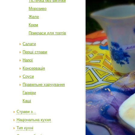
Тістечка без випічки
Морозиво
Желе
Крем
Прикраси для тортів
Салати
Перші страви
Напої
Консервація
Соуси
Правильне харчування
Гарніри
Каші
Страви з...
Національна кухня
Тип кухні