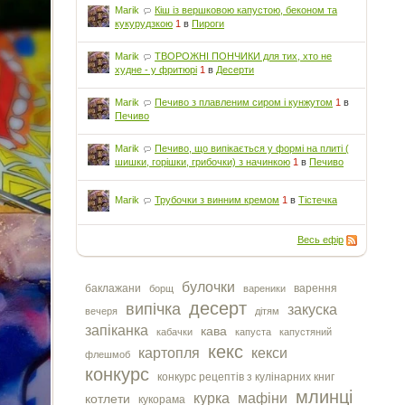
Marik
Кіш із вершковою капустою, беконом та
кукурудзкою
1
в
Пироги
Marik
ТВОРОЖНІ ПОНЧИКИ для тих, хто не
худне - у фритюрі
1
в
Десерти
Marik
Печиво з плавленим сиром і кунжутом
1
в
Печиво
Marik
Печиво, що випікається у формі на плиті (
шишки, горішки, грибочки) з начинкою
1
в
Печиво
Marik
Трубочки з винним кремом
1
в
Тістечка
Весь ефір
булочки
баклажани
варення
борщ
вареники
десерт
випічка
закуска
вечеря
дітям
запіканка
кава
кабачки
капуста
капустяний
кекс
картопля
кекси
флешмоб
конкурс
конкурс рецептів з кулінарних книг
млинці
курка
мафіни
котлети
кукорама