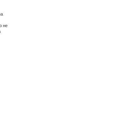
за
ю не
а