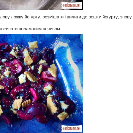
олову ложку йогурту, розмішати і вилити до решти йогурту, знову
посипати поламаним печивом.