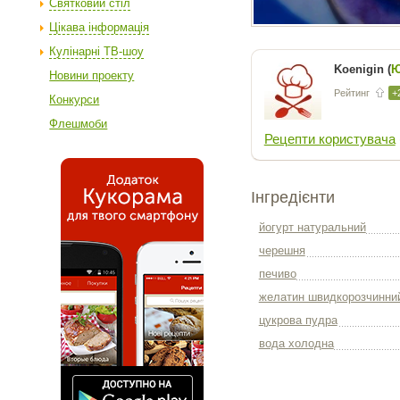
Святковий стіл
Цікава інформація
Кулінарні ТВ-шоу
Koenigin (
Ю
Новини проекту
Рейтинг
+
Конкурси
Флешмоби
Рецепти користувача
Інгредієнти
йогурт натуральний
черешня
печиво
желатин швидкорозчинни
цукрова пудра
вода холодна