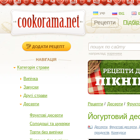
укр
рус
Підбір
Рецепти
ДОДАТИ РЕЦЕПТ
наприклад:
вареники
НАВІГАЦІЯ
Категорія страви
Випічка
Закуски
Другі страви
Десерти
Рецепти
Десерти
Фрукто
Йогуртовий де
Фруктові десерти
Солодощі та цукерки
Десерти
,
Фруктові десерти
,
Торти без випічки
продуктів
,
Конкурси