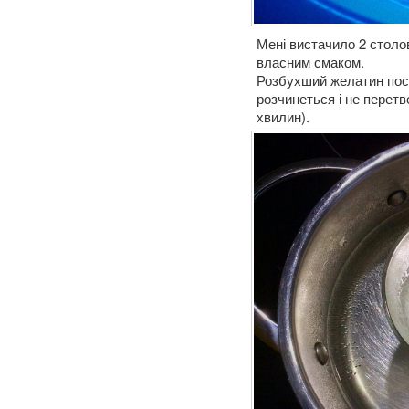
Мені вистачило 2 столо
власним смаком.
Розбухший желатин пост
розчинеться і не перетв
хвилин).