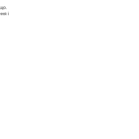
що.
ня і