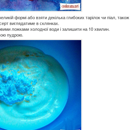
еликій формі або взяти декілька глибоких тарілок чи піал, також
десерт виглядатиме в склянках.
вими ложками холодної води і залишити на 10 хвилин.
вою пудрою.