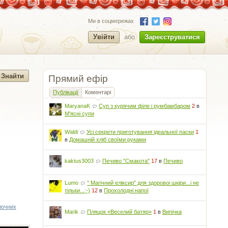
Ми в соцмережах
Увійти
або
Зареєструватися
Прямий ефір
Публікації
Коментарі
MaryanaK
Суп з курячим філе і румбамбаром
2
в
М'ясні супи
Waldi
Усі секрети приготування ідеальної паски
1
в
Домашній хліб своїми руками
kaktus3003
Печиво "Смакота"
17
в
Печиво
Lumo
" Магічний еліксир" для здоровоі шкіри...і не
тільки...;-)
12
в
Прохолодні напої
лочних
Marik
Пляцок «Веселий батяр»
1
в
Випічка