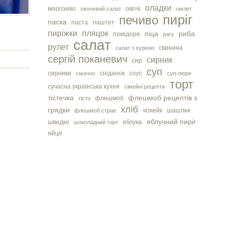
оладки
морозиво
овочі
овочевий салат
омлет
пиріг
печиво
паска
паста
паштет
пиріжки
пляцок
піца
риба
помідори
рагу
салат
рулет
свинина
салат з куркою
сергiй поканевич
сирник
сир
суп
сирники
сніданок
соус
смачно
суп-пюре
торт
сучасна українська кухня
сімейні рецепти
тістечка
флешмоб рецептів з
флешмоб
тісто
хліб
грядки
чізкейк
шашлик
флешмоб страв
яблучний пиріг
швидко
яблука
шоколадний торт
яйця