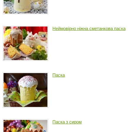
Неймовірно ніжна сметанкова паска
Паска
Паска з сиром