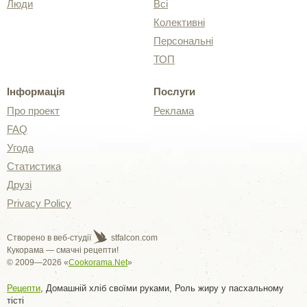
Люди
Всі
Колективні
Персональні
ТОП
Інформація
Послуги
Про проект
Реклама
FAQ
Угода
Статистика
Друзі
Privacy Policy
Створено в веб-студії
stfalcon.com
Кукорама — смачні рецепти!
© 2009—2026 «
Cookorama.Net
»
Рецепти
, Домашній хліб своїми руками, Роль жиру у пасхальному
тісті