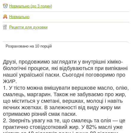
Нормально (до 3 годин)
Нормально
Рецепти для духовки
Розраховано на 10 порцій
Друзі, продовжимо заглядати у внутрішні хіміко-
біологічні процеси, які відбуваються при випіканні
нашої україської паски. Сьогодні поговоримо про
ЖИР.
1. У тісто можна вмішувати вершкове масло, олію,
смалець, маргарин. Також не забуваємо про жир,
що міститься у сметані, вершках, молоці і навіть
яєчних жовтках. В залежності від виду жиру ми
отримаємо різний смак паски.
2. Зверніть увагу на те, що смалець та олія — це
практично стовідсотковий жир. У 82% маслі уже
міститься 18 відсотків води і лише 82 відсотки