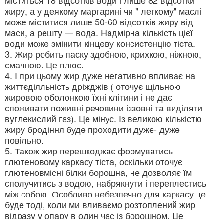
жиру, а у деякому маргарині чи " легкому" маслі
може міститися лише 50-60 відсотків жиру від
маси, а решту — вода. Надмірна кількість цієї
води може змінити кінцеву консистенцію тіста.
3. Жир робить паску здобною, крихкою, ніжною,
смачною. Це плюс.
4. І при цьому жир дуже негативно впливає на
життєдіяльність дріжджів ( оточує щільною
жировою оболонкою їхні клітини і не дає
споживати поживні речовини іззовні та виділяти
вуглекислий газ). Це мінус. Із великою кількістю
жиру бродіння буде проходити дуже- дуже
повільно.
5. Також жир перешкоджає формуватись
глютеновому каркасу тіста, оскільки оточує
глютеновмісні білки борошна, не дозволяє їм
сполучитись з водою, набрякнути і переплестись
між собою. Особливо небезпечно для каркасу це
буде тоді, коли ми вливаємо розтоплений жир
відразу у опару в один час із борошном. Це