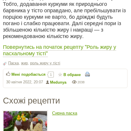
Тобто, додавання куркуми як природнього
барвника у тісто оправдано, але пребільшувати із
порцією куркуми не варто, бо дріжджі будуть
погано і слабко працювати. Далі середні пори із
збільшеною кількістю жиру і накращі — з
рекомендованою кількістю жиру.
Повернутись на початок рецепту "Роль жиру у
пасхальному тісті"
Паска
,
жир
,
роль жиру у тісті
Мені подобається
В обране
1
30 квітня 2022, 20:07
Medunya
2038
Схожі рецепти
Сирна паска