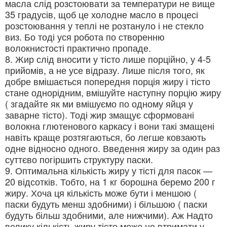
масла слід розстоювати за температури не вище
35 градусів, щоб це холодне масло в процесі
розстоювання у теплі не розтануло і не стекло
виз. Бо тоді уся робота по створенню
волокнистості практично пропаде.
8. Жир слід вносити у тісто лише порційно, у 4-5
прийомів, а не усе відразу. Лише після того, як
добре вмішається попередня порція жиру і тісто
стане однорідним, вмішуйте наступну порцію жиру
( згадайте як ми вмішуємо по одному яйця у
заварне тісто). Тоді жир змащує сформовані
волокна глютенового каркасу і вони такі змащені
навіть краще розтягаються, бо легше ковзають
одне відносно одного. Введення жиру за один раз
суттєво погіршить структуру паски.
9. Оптимальна кількість жиру у тісті для пасок —
20 відсотків. Тобто, на 1 кг борошна беремо 200 г
жиру. Хоча ця кількість може бути і меншою (
паски будуть менш здобними) і більшою ( паски
будуть більш здобними, але нижчими). Аж Надто
велику кількість жиру тісто може не втримати у