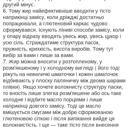
другий мінус.
6. Тому жир найефективніше вводити у тісто
наприкінці замісу, коли дріжджі достатньо
попрацювали, а глютеновий каркас чудово
сформувався. Існують ліниві способи замісу, коли
у опару відразу вводять увесь жир, увесь цукор і
усю сіль. Страждатиме структура пасок,
пружність, крихкість, висота виробів. Тому тут
вибір за вами і лише за вами.
7. Жир можна вносити у розтопленому, у
розм'якшеному і у холодному вигляді ( його тоді
ріжуть на невеличкі шматочки і кожен шматочок
відбивають у плоску паляничку між двома шарами
плівки). Якщо хочете волокнисту структуру паски,
то вносіть лише злегка розм'якшене або ось таке
холодне і відбите масло порціями і лише
наприкінці довгого замісу. Тоді це масло
вмішується смугами між добре сформованою
глютеновою сіткою і після випікання вийде ця
волокнистість. І ще — таке тісто після внесення