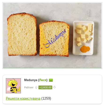
Medunya (
Леся
)
Рейтинг
+12430.00
Рецепти користувача
(1259)