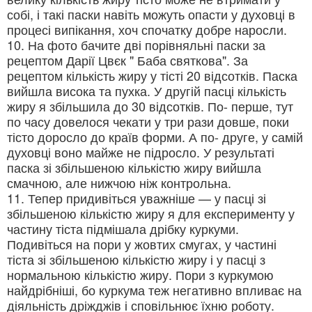
собі, і такі паски навіть можуть опасти у духовці в
процесі випікання, хоч спочатку добре наросли.
10. На фото бачите дві порівняльні паски за
рецептом Дарії Цвєк " Баба святкова". За
рецептом кількість жиру у тісті 20 відсотків. Паска
вийшла висока та пухка. У другій пасці кількість
жиру я збільшила до 30 відсотків. По- перше, тут
по часу довелося чекати у три рази довше, поки
тісто доросло до країв форми. А по- друге, у самій
духовці воно майже не підросло. У результаті
паска зі збільшеною кількістю жиру вийшла
смачною, але нижчою ніж контрольна.
11. Тепер придивіться уважніше — у пасці зі
збільшеною кількістю жиру я для експерименту у
частину тіста підмішала дрібку куркуми.
Подивіться на пори у жовтих смугах, у частині
тіста зі збільшеною кількістю жиру і у пасці з
нормальною кількістю жиру. Пори з куркумою
найдрібніші, бо куркума теж негативно впливає на
діяльність дріжджів і сповільнює їхню роботу.