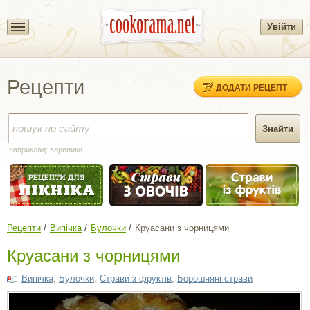
Увійти
Рецепти
ДОДАТИ РЕЦЕПТ
наприклад:
вареники
Рецепти
Випічка
Булочки
Круасани з чорницями
Круасани з чорницями
Випічка
,
Булочки
,
Страви з фруктів
,
Борошняні страви