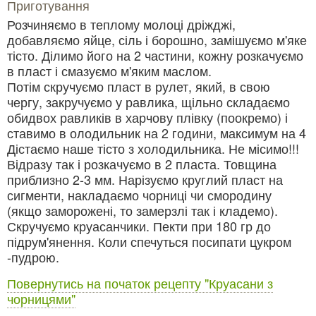
Приготування
Розчиняємо в теплому молоці дріжджі,
добавляємо яйце, сіль і борошно, замішуємо м'яке
тісто. Ділимо його на 2 частини, кожну розкачуємо
в пласт і смазуємо м'яким маслом.
Потім скручуємо пласт в рулет, який, в свою
чергу, закручуємо у равлика, щільно складаємо
обидвох равликів в харчову плівку (поокремо) і
ставимо в олодильник на 2 години, максимум на 4
Дістаємо наше тісто з холодильника. Не місимо!!!
Відразу так і розкачуємо в 2 пласта. Товщина
приблизно 2-3 мм. Нарізуємо круглий пласт на
сигменти, накладаємо чорниці чи смородину
(якщо заморожені, то замерзлі так і кладемо).
Скручуємо круасанчики. Пекти при 180 гр до
підрум'янення. Коли спечуться посипати цукром
-пудрою.
Повернутись на початок рецепту "Круасани з
чорницями"