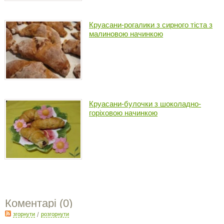
Круасани-рогалики з сирного тіста з
малиновою начинкою
Круасани-булочки з шоколадно-
горіховою начинкою
Коментарі (
0
)
згорнути
/
розгорнути