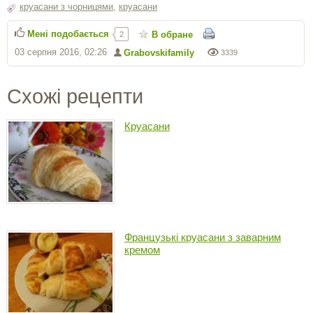
круасани з чорницями
,
круасани
Мені подобається
В обране
2
03 серпня 2016, 02:26
Grabovskifamily
3339
Схожі рецепти
Круасани
Французькі круасани з заварним
кремом