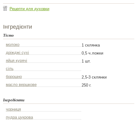
Рецепти для духовки
Інгредієнти
Тісто
молоко
1 склянка
дріжджі сухі
0,5 ч.ложки
яйця курячі
1 шт.
сіль
борошно
2,5-3 склянки
масло вершкове
250 г.
Інгредієнти
чорниця
пудра цукрова