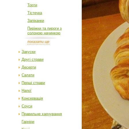
Торти
Тістечка
Запіканки
Пиріжки та пироги з
солоною начинкою
показати ще
Закуски
Другі страви
Десерти
Салати
Перші страви
Напої
Консервація
Соуси
Правильне харчування
Гарніри