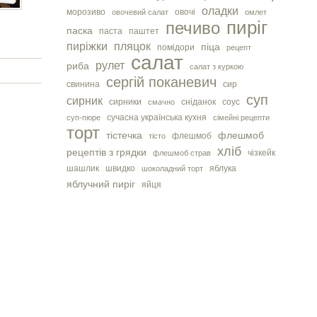
оладки
морозиво
овочі
овочевий салат
омлет
пиріг
печиво
паска
паста
паштет
пиріжки
пляцок
піца
помідори
рецепт
салат
рулет
риба
салат з куркою
сергiй поканевич
свинина
сир
суп
сирник
сирники
сніданок
соус
смачно
сучасна українська кухня
суп-пюре
сімейні рецепти
торт
тістечка
флешмоб
флешмоб
тісто
хліб
рецептів з грядки
чізкейк
флешмоб страв
шашлик
швидко
яблука
шоколадний торт
яблучний пиріг
яйця