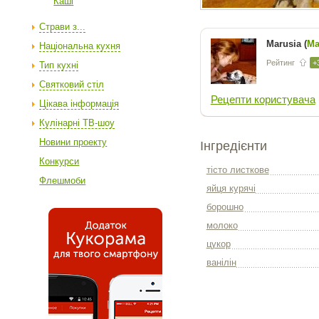
Каші
Страви з...
Marusia (
Ма
Національна кухня
Рейтинг
+
Тип кухні
Святковий стіл
Рецепти користувача
Цікава інформація
Кулінарні ТВ-шоу
Новини проекту
Інгредієнти
Конкурси
тісто листкове
Флешмоби
яйця курячі
борошно
молоко
цукор
ванілін