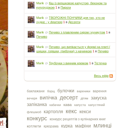
Marik
Кіш із вершковою капустою, беконом та
кукурудзкою
1
в
Пироги
Marik
ТВОРОЖНІ ПОНЧИКИ для тих, хто не
худне - у фритюрі
1
в
Десерти
Marik
Печиво з плавленим сиром і кунжутом
1
в
Печиво
Marik
Печиво, що випікається у формі на плиті (
шишки, горішки, грибочки) з начинкою
1
в
Печиво
Marik
Трубочки з винним кремом
1
в
Тістечка
Весь ефір
булочки
баклажани
варення
борщ
вареники
десерт
випічка
закуска
вечеря
дітям
запіканка
кава
кабачки
капуста
капустяний
кекс
картопля
кекси
флешмоб
конкурс
конкурс рецептів з кулінарних книг
млинці
курка
мафіни
котлети
кукорама