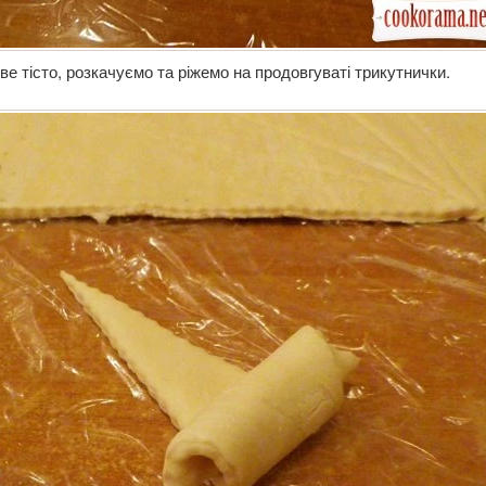
ве тісто, розкачуємо та ріжемо на продовгуваті трикутнички.