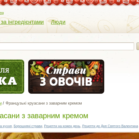
eng
 за інгредієнтами
Люди
и
Французькі круасани з заварним кремом
уасани з заварним кремом
а кухня
,
Борошняні страви
,
Рецепти на кожен день
,
Рецепти до Дня Святого Валентина