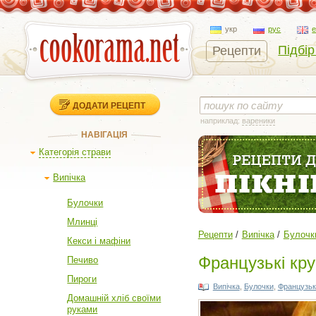
укр
рус
Підбір
Рецепти
ДОДАТИ РЕЦЕПТ
наприклад:
вареники
НАВІГАЦІЯ
Категорія страви
Випічка
Булочки
Млинці
Рецепти
Випічка
Булочк
Кекси і мафіни
Французькі кр
Печиво
Пироги
Випічка
,
Булочки
,
Французьк
Домашній хліб своїми
руками