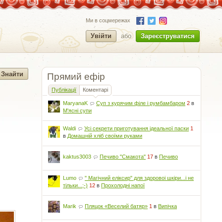
Ми в соцмережах
Увійти
або
Зареєструватися
Прямий ефір
Публікації
Коментарі
MaryanaK
Суп з курячим філе і румбамбаром
2
в
М'ясні супи
Waldi
Усі секрети приготування ідеальної паски
1
в
Домашній хліб своїми руками
kaktus3003
Печиво "Смакота"
17
в
Печиво
Lumo
" Магічний еліксир" для здоровоі шкіри...і не
тільки...;-)
12
в
Прохолодні напої
Marik
Пляцок «Веселий батяр»
1
в
Випічка