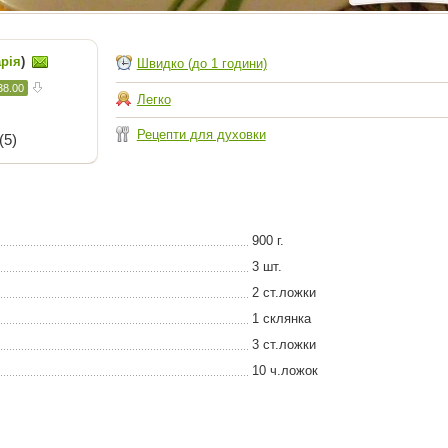
рія
)
Швидко (до 1 години)
38.00
Легко
Рецепти для духовки
(5)
900 г.
3 шт.
2 ст.ложки
1 склянка
3 ст.ложки
10 ч.ложок