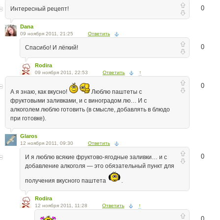
0
Интересный рецепт!
Dana
09 ноября 2011, 21:25
Ответить
0
Спасибо! И лёгкий!
Rodira
09 ноября 2011, 22:53
Ответить
↑
0
А я знаю, как вкусно!
Люблю паштеты с
фруктовыми заливками, и с виноградом лю… И с
алкоголем люблю готовить (в смысле, добавлять в блюдо
при готовке).
Glaros
12 ноября 2011, 09:30
Ответить
0
И я люблю всякие фруктово-ягодные заливки… и с
добавление алкоголя — это обязательный пункт для
получения вкусного паштета
.
Rodira
12 ноября 2011, 11:28
Ответить
↑
0