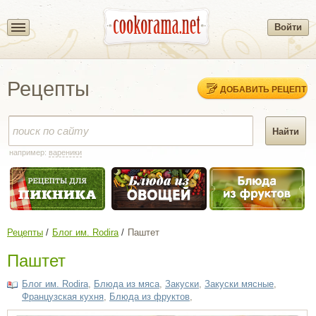
Войти
Рецепты
ДОБАВИТЬ РЕЦЕПТ
например:
вареники
Рецепты
Блог им. Rodira
Паштет
Паштет
Блог им. Rodira
,
Блюда из мяса
,
Закуски
,
Закуски мясные
,
Французская кухня
,
Блюда из фруктов
,