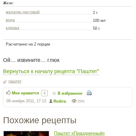
Желе:
желатин листовой
2 г.
вода
100 мл
клюква
50 г.
Расчитанно на 2 порции
Ой… извините… глюк
Вернуться к началу рецепта "Паштет"
паштет
Мне нравится
В избранное
6
09 ноября 2011, 17:13
Rodira
1541
Похожие рецепты
Паштет «Праздничный»