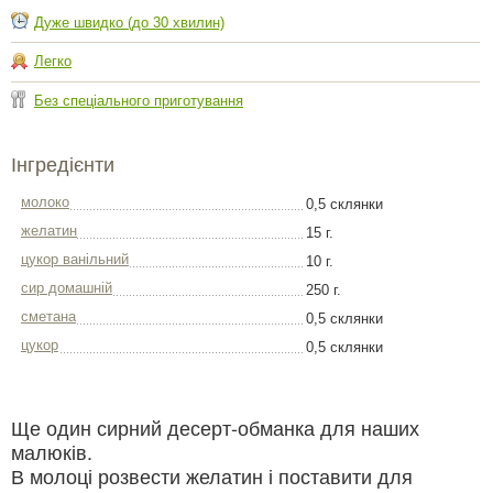
Дуже швидко (до 30 хвилин)
Легко
Без спеціального приготування
Інгредієнти
молоко
0,5 склянки
желатин
15 г.
цукор ванільний
10 г.
сир домашній
250 г.
сметана
0,5 склянки
цукор
0,5 склянки
Ще один сирний десерт-обманка для наших
малюків.
В молоці розвести желатин і поставити для