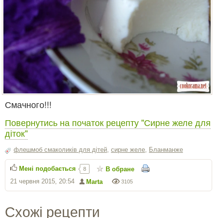
Смачного!!!
Повернутись на початок рецепту "Сирне желе для
діток"
флешмоб смаколиків для дітей
,
сирне желе
,
Бланманже
Мені подобається
В обране
8
21 червня 2015, 20:54
Marta
3105
Схожі рецепти