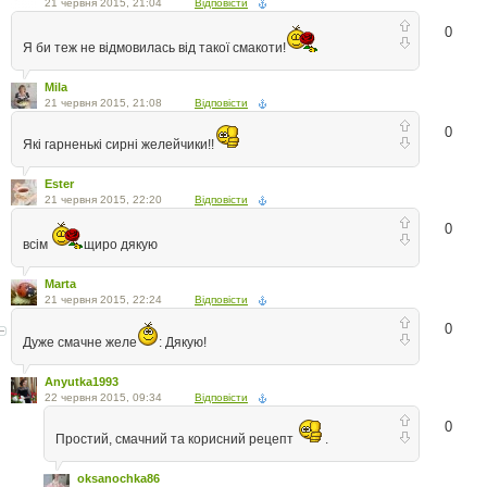
21 червня 2015, 21:04
Відповісти
0
Я би теж не відмовилась від такої смакоти!
Mila
21 червня 2015, 21:08
Відповісти
0
Які гарненькі сирні желейчики!!
Ester
21 червня 2015, 22:20
Відповісти
0
всім
щиро дякую
Marta
21 червня 2015, 22:24
Відповісти
0
Дуже смачне желе
: Дякую!
Anyutka1993
22 червня 2015, 09:34
Відповісти
0
Простий, смачний та корисний рецепт
.
oksanochka86