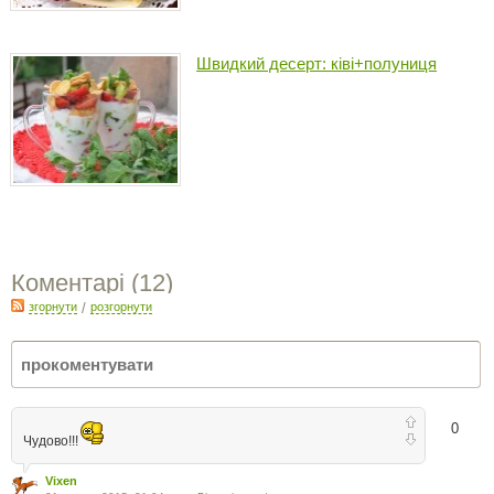
Швидкий десерт: ківі+полуниця
Коментарі (
12
)
згорнути
/
розгорнути
0
Чудово!!!
Vixen