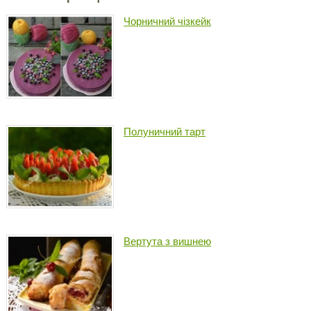
Чорничний чізкейк
Полуничний тарт
Вертута з вишнею