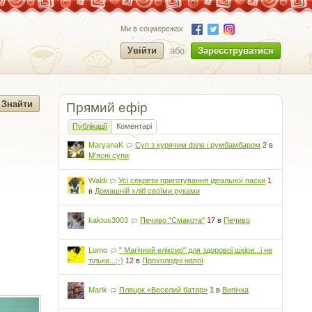
Ми в соцмережах
Увійти
або
Зареєструватися
Прямий ефір
Публікації
Коментарі
MaryanaK
Суп з курячим філе і румбамбаром
2
в
М'ясні супи
Waldi
Усі секрети приготування ідеальної паски
1
в
Домашній хліб своїми руками
kaktus3003
Печиво "Смакота"
17
в
Печиво
Lumo
" Магічний еліксир" для здоровоі шкіри...і не
тільки...;-)
12
в
Прохолодні напої
Marik
Пляцок «Веселий батяр»
1
в
Випічка