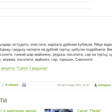
ндирі, остудити, очистити, нарізати дрібним кубиком. Яйце відв
Моркву і редьку натерти на дрібній тертці, цибулю подрібнити. В
олити, тонкий шар майонезу, редька, посолити, сир на тертці, 
, морква, посолити, майонез, сир, горошок. Смачного!
 рецепту "Салат з редькою"
В обране
09 листопада 2011, 12:43
zelotypus
ти
т із запечених овочів
Салат "Пікнік"