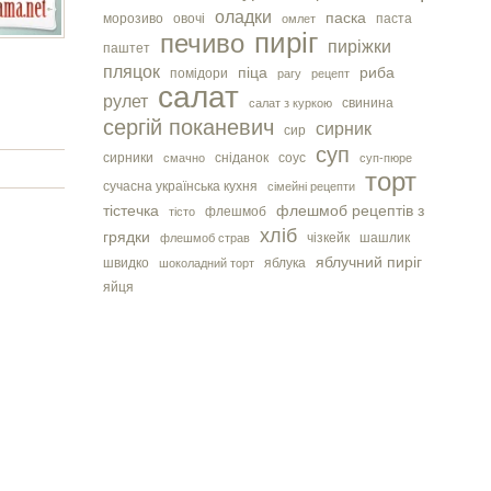
оладки
паска
морозиво
овочі
паста
омлет
пиріг
печиво
пиріжки
паштет
пляцок
піца
риба
помідори
рагу
рецепт
салат
рулет
свинина
салат з куркою
сергiй поканевич
сирник
сир
суп
сирники
сніданок
соус
смачно
суп-пюре
торт
сучасна українська кухня
сімейні рецепти
тістечка
флешмоб рецептів з
флешмоб
тісто
хліб
грядки
чізкейк
шашлик
флешмоб страв
яблучний пиріг
швидко
яблука
шоколадний торт
яйця