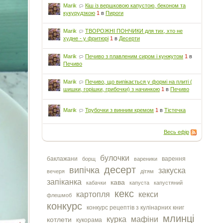
Marik
Кіш із вершковою капустою, беконом та
кукурудзкою
1
в
Пироги
Marik
ТВОРОЖНІ ПОНЧИКИ для тих, хто не
худне - у фритюрі
1
в
Десерти
Marik
Печиво з плавленим сиром і кунжутом
1
в
Печиво
Marik
Печиво, що випікається у формі на плиті (
шишки, горішки, грибочки) з начинкою
1
в
Печиво
Marik
Трубочки з винним кремом
1
в
Тістечка
Весь ефір
булочки
баклажани
варення
борщ
вареники
десерт
випічка
закуска
вечеря
дітям
запіканка
кава
кабачки
капуста
капустяний
кекс
картопля
кекси
флешмоб
конкурс
конкурс рецептів з кулінарних книг
млинці
курка
мафіни
котлети
кукорама