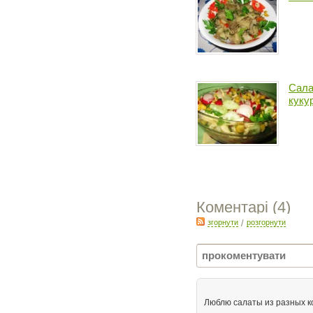
Сала
куку
Коментарі (
4
)
згорнути
/
розгорнути
Люблю салаты из разных ко