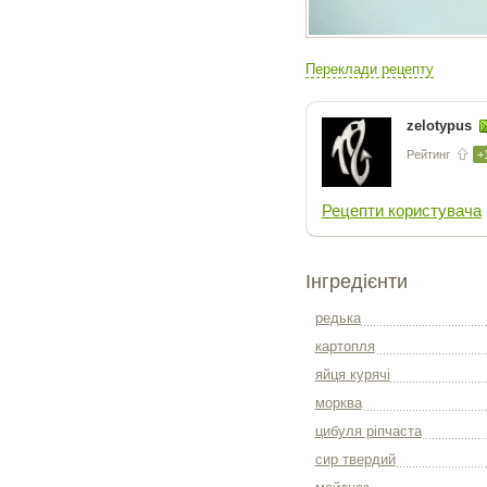
Переклади рецепту
zelotypus
Рейтинг
+
Рецепти користувача
Інгредієнти
редька
картопля
яйця курячі
морква
цибуля ріпчаста
сир твердий