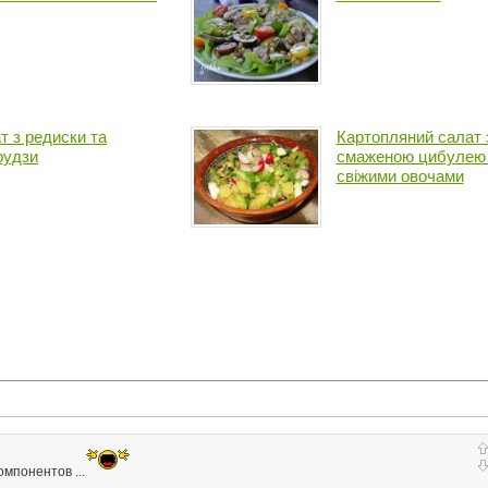
т з редиски та
Картопляний салат 
рудзи
смаженою цибулею
свіжими овочами
мпонентов ...