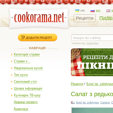
укр
рус
Підбір
Рецепти
ДОДАТИ РЕЦЕПТ
наприклад:
вареники
НАВІГАЦІЯ
Категорія страви
Страви з...
Національна кухня
Тип кухні
Святковий стіл
Рецепти
Блоґ ім. zelotypu
Цікава інформація
Салат з редьк
Кулінарні ТВ-шоу
Новини проекту
Блоґ ім. zelotypus
,
Салати
,
О
Конкурси