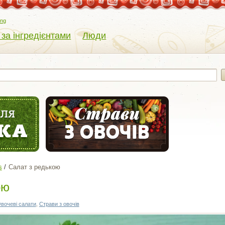
eng
 за інгредієнтами
Люди
s
Салат з редькою
ою
вочеві салати
,
Страви з овочів