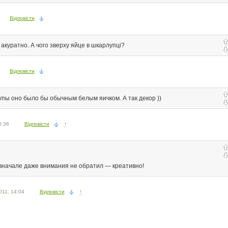
Відповісти
акуратно. А чого зверху яйце в шкарлупці?
Відповісти
упы оно было бы обычным белым яичком. А так декор ))
0:36
Відповісти
↑
 вначале даже внимания не обратил — креативно!
011, 14:04
Відповісти
↑