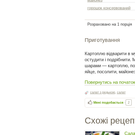
майонез
горошок консервований
Розраховано на 1 порція
Приготування
Картоплю відварити в му
остудити і подрібнити. 
шарами — картоплю, пос
яйце, посолити, майонез
Повернутись на початок
салат з редькою
,
салат
Мені подобається
2
Схожі рецеп
Сала