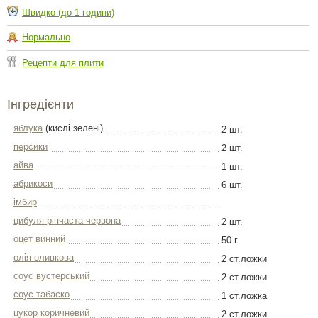
Швидко (до 1 години)
Нормально
Рецепти для плити
Інгредієнти
яблука
(кислі зелені)
2 шт.
персики
2 шт.
айва
1 шт.
абрикоси
6 шт.
імбир
цибуля ріпчаста червона
2 шт.
оцет винний
50 г.
олія оливкова
2 ст.ложки
соус вустерський
2 ст.ложки
соус табаско
1 ст.ложка
цукор коричневий
2 ст.ложки