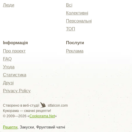
Люди
Всі
Колективні
Персональні
ТОП
Інформація
Послуги
Про проект
Реклама
FAQ
Угода
Статистика
Друзі
Privacy Policy
Створено в веб-студії
stfalcon.com
Кукорама — смачні рецепти!
© 2009—2026 «
Cookorama.Net
»
Рецепти
, Закуски, Фруктовий чатні