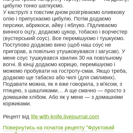
цибулю тонко шаткуємо.
У каструлі з товстим дном розігріваємо оливкову
олію і припускаємо цибулю. Потім додаємо
персики, абрикоси, айву і яблуко. Підливаємо
винного оцту, додаємо цукор, тобаско і ворчестер
(вустерський соус). Все перемішуємо і тушкуємо.
Поступово додаємо вино (щоб наш соус не
пригорав, а повільно утушковувався і загусав). У
мене соус тушкувався хвилин 30 на повільному
вогні. В кінці додаємо корицю, перемішуємо і
можемо пробувати на гостроту-смак. Якщо треба,
додаємо ще табаско або чилі (для сміливих).
Подавати можна, як я вже говорила, з м'ясом, з
птицею, з шашликами… А ще смачно — просто з
домашнім хлібом. Або як у мене — з домашніми
коржиками.
Рецепт від
life-with-knife.livejournal.com
Повернутись на початок рецепту "Фруктовий