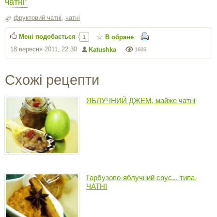
чатні"
фруктовий чатні
,
чатні
Мені подобається
В обране
1
18 вересня 2011, 22:30
Katushka
1606
Схожі рецепти
ЯБЛУЧНИЙ ДЖЕМ, майже чатні
Гарбузово-яблучний соус... типа,
ЧАТНІ