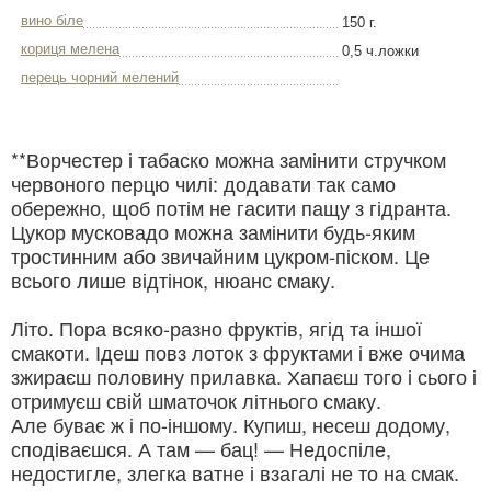
вино біле
150 г.
кориця мелена
0,5 ч.ложки
перець чорний мелений
**Ворчестер і табаско можна замінити стручком
червоного перцю чилі: додавати так само
обережно, щоб потім не гасити пащу з гідранта.
Цукор мусковадо можна замінити будь-яким
тростинним або звичайним цукром-піском. Це
всього лише відтінок, нюанс смаку.
Літо. Пора всяко-разно фруктів, ягід та іншої
смакоти. Ідеш повз лоток з фруктами і вже очима
зжираєш половину прилавка. Хапаєш того і сього і
отримуєш свій шматочок літнього смаку.
Але буває ж і по-іншому. Купиш, несеш додому,
сподіваєшся. А там — бац! — Недоспіле,
недостигле, злегка ватне і взагалі не то на смак.