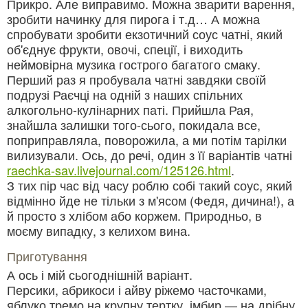
Прикро. Але виправимо. Можна зварити варення,
зробити начинку для пирога і т.д… А можна
спробувати зробити екзотичний соус чатні, який
об'єднує фрукти, овочі, спеції, і виходить
неймовірна музика гострого багатого смаку.
Перший раз я пробувала чатні завдяки своїй
подрузі Раєчці на одній з наших спільних
алкогольно-кулінарних паті. Прийшла Рая,
знайшла залишки того-сього, покидала все,
поприправляла, поворожила, а ми потім тарілки
вилизували. Ось, до речі, один з її варіантів чатні
raechka-sav.livejournal.com/125126.html
.
З тих пір час від часу роблю собі такий соус, який
відмінно йде не тільки з м'ясом (Федя, дичина!), а
й просто з хлібом або коржем. Природньо, в
моєму випадку, з келихом вина.
Приготування
А ось і мій сьогоднішній варіант.
Персики, абрикоси і айву ріжемо часточками,
яблуко тремо на крупну тертку, імбир — на дрібну,