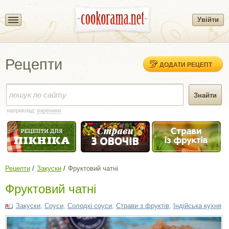
Увійти
Рецепти
ДОДАТИ РЕЦЕПТ
наприклад:
вареники
Рецепти
Закуски
Фруктовий чатні
Фруктовий чатні
Закуски
,
Соуси
,
Солодкі соуси
,
Страви з фруктів
,
Індійська кухня