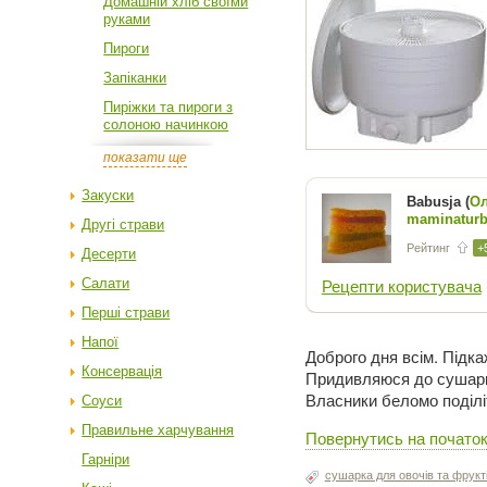
Домашній хліб своїми
руками
Пироги
Запіканки
Пиріжки та пироги з
солоною начинкою
показати ще
Закуски
Babusja (
Ол
maminaturb
Другі страви
Рейтинг
+
Десерти
Салати
Рецепти користувача
Перші страви
Напої
Доброго дня всім. Підка
Консервація
Придивляюся до сушарки
Власники беломо поділ
Соуси
Правильне харчування
Повернутись на початок
Гарніри
сушарка для овочів та фрукт