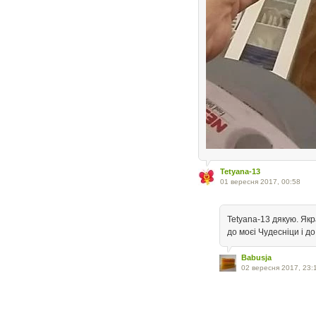
Tetyana-13
01 вересня 2017, 00:58
Tetyana-13 дякую. Якр
до моєі Чудесніци і д
Babusja
02 вересня 2017, 23: