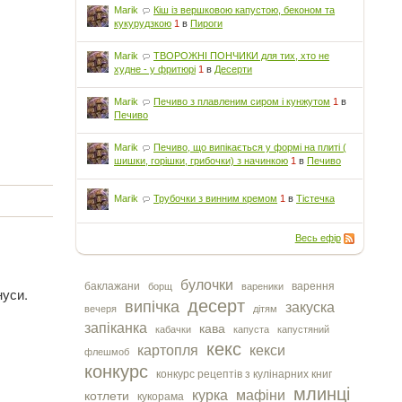
Marik
Кіш із вершковою капустою, беконом та
кукурудзкою
1
в
Пироги
Marik
ТВОРОЖНІ ПОНЧИКИ для тих, хто не
худне - у фритюрі
1
в
Десерти
Marik
Печиво з плавленим сиром і кунжутом
1
в
Печиво
Marik
Печиво, що випікається у формі на плиті (
шишки, горішки, грибочки) з начинкою
1
в
Печиво
Marik
Трубочки з винним кремом
1
в
Тістечка
Весь ефір
булочки
баклажани
варення
борщ
вареники
нуси.
десерт
випічка
закуска
вечеря
дітям
запіканка
кава
кабачки
капуста
капустяний
кекс
картопля
кекси
флешмоб
конкурс
конкурс рецептів з кулінарних книг
млинці
курка
мафіни
котлети
кукорама