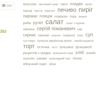
оладки
морозиво
овочі
овочевий салат
омлет
1307
пиріг
печиво
паска
паста
паштет
пиріжки
пляцок
піца
помідори
рецепт
салат
рулет
риба
салат з куркою
сергiй поканевич
свинина
сир
 без
суп
сирник
сирники
сніданок
соус
смачно
сучасна українська кухня
суп-пюре
сімейні рецепти
торт
тістечка
флешмоб
флешмоб
тісто
хліб
рецептів з грядки
чізкейк
флешмоб страв
шашлик
швидко
яблука
шоколадний торт
яблучний пиріг
яйця