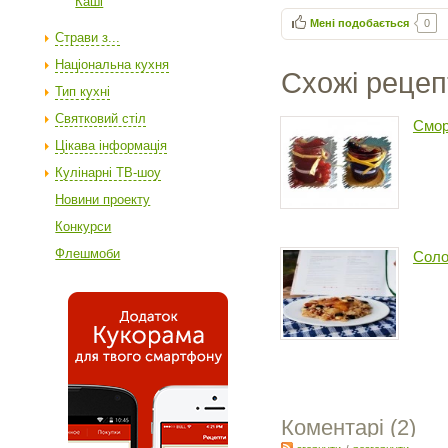
Каші
Мені подобається
0
Страви з...
Національна кухня
Схожі рецеп
Тип кухні
Святковий стіл
Смор
Цікава інформація
Кулінарні ТВ-шоу
Новини проекту
Конкурси
Флешмоби
Соло
Коментарі (
2
)