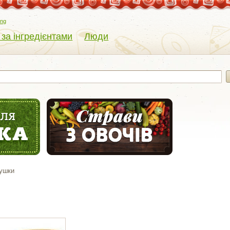
eng
 за інгредієнтами
Люди
сушки