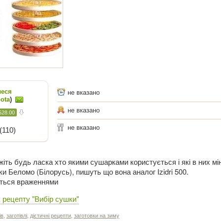
еся
не вказано
ota
)
не вказано
528.00
не вказано
(110)
жіть будь ласка хто якими сушарками користується і які в них мі
 Беломо (Білорусь), пишуть що вона аналог Izidri 500.
іться враженнями
 рецепту "Вибір сушки"
ів
,
заготівлі
,
дієтичні рецепти
,
заготовки на зиму