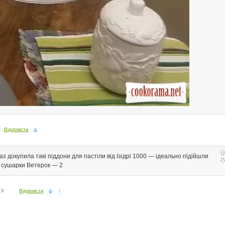
Відповісти
аз докупила такі піддони для пастіли від Ізідрі 1000 — ідеально підійшли
о сушарки Ветерок — 2
19
Відповісти
↑