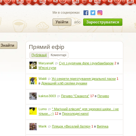
Ми в соцмережах
Увійти
або
Зареєструватися
Прямий ефір
Публікації
Коментарі
MaryanaK
Суп з курячим філе і румбамбаром
2
в
М'ясні супи
Waldi
Усі секрети приготування ідеальної паски
1
в
Домашній хліб своїми руками
kaktus3003
Печиво "Смакота"
17
в
Печиво
Lumo
" Магічний еліксир" для здоровоі шкіри...і не
тільки...;-)
12
в
Прохолодні напої
Marik
Пляцок «Веселий батяр»
1
в
Випічка