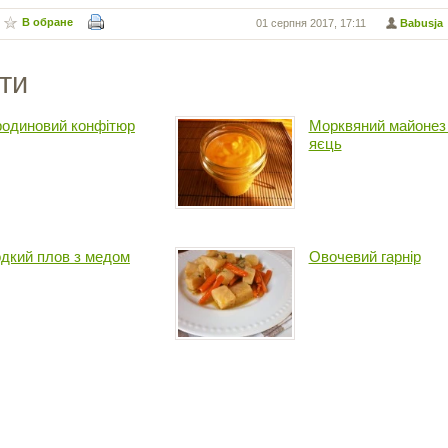
В обране
01 серпня 2017, 17:11
Babusja
ти
одиновий конфітюр
Морквяний майонез
яєць
дкий плов з медом
Овочевий гарнір