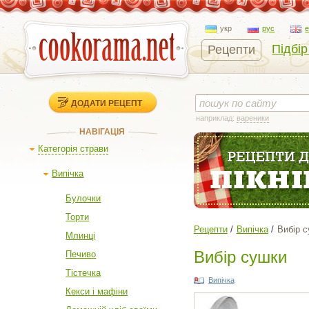
укр
рус
Підбір
Рецепти
ДОДАТИ РЕЦЕПТ
наприклад:
вареники
НАВІГАЦІЯ
Категорія страви
Випічка
Булочки
Торти
Рецепти
Випічка
Вибір 
Млинці
Вибір сушки
Печиво
Тістечка
Випічка
Кекси і мафіни