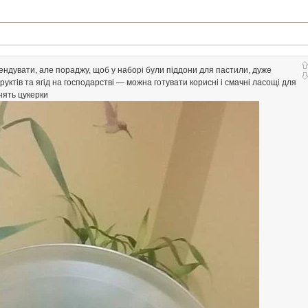
ендувати, але пораджу, щоб у наборі були піддони для пастили, дуже
уктів та ягід на господарстві — можна готувати корисні і смачні ласощі для
нять цукерки