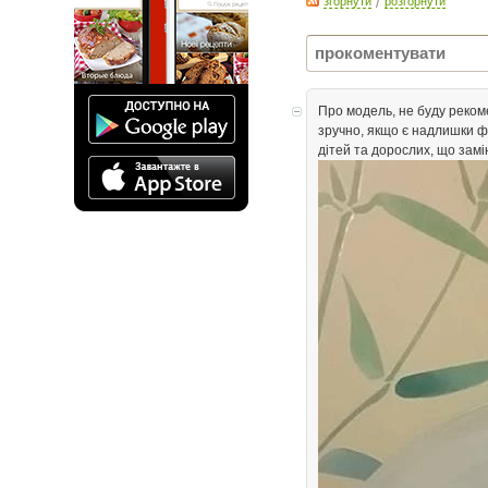
згорнути
/
розгорнути
Про модель, не буду реком
зручно, якщо є надлишки фр
дітей та дорослих, що замі