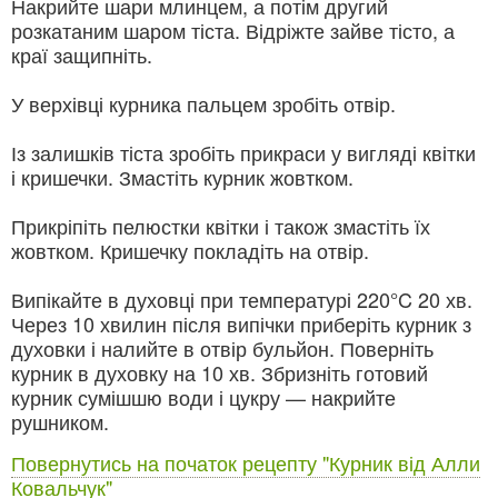
Накрийте шари млинцем, а потім другий
розкатаним шаром тіста. Відріжте зайве тісто, а
краї защипніть.
У верхівці курника пальцем зробіть отвір.
Із залишків тіста зробіть прикраси у вигляді квітки
і кришечки. Змастіть курник жовтком.
Прикріпіть пелюстки квітки і також змастіть їх
жовтком. Кришечку покладіть на отвір.
Випікайте в духовці при температурі 220°C 20 хв.
Через 10 хвилин після випічки приберіть курник з
духовки і налийте в отвір бульйон. Поверніть
курник в духовку на 10 хв. Збризніть готовий
курник сумішшю води і цукру — накрийте
рушником.
Повернутись на початок рецепту "Курник від Алли
Ковальчук"