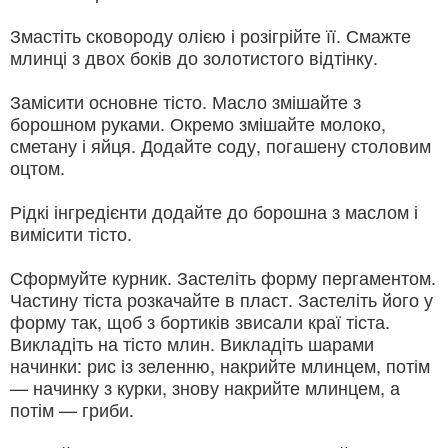
Змастіть сковороду олією і розігрійте її. Смажте
млинці з двох боків до золотистого відтінку.
Замісити основне тісто. Масло змішайте з
борошном руками. Окремо змішайте молоко,
сметану і яйця. Додайте соду, погашену столовим
оцтом.
Рідкі інгредієнти додайте до борошна з маслом і
вимісити тісто.
Сформуйте курник. Застеліть форму пергаментом.
Частину тіста розкачайте в пласт. Застеліть його у
форму так, щоб з бортиків звисали краї тіста.
Викладіть на тісто млин. Викладіть шарами
начинки: рис із зеленню, накрийте млинцем, потім
— начинку з курки, знову накрийте млинцем, а
потім — гриби.