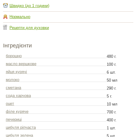
Швидко (до 1 години)
Нормально
Рецепти для духовки
Інгредієнти
борошно
480 г.
масло вершкове
100 г.
яйця курячі
6 шт.
молоко
50 мл
сметана
290 г.
сода харчова
5 г.
оцет
10 мл
філе куряче
700 г.
печериці
400 г.
цибуля ріпчаста
1 шт.
цибуля зелена
5 шт.