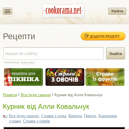
Увійти
Рецепти
ДОДАТИ РЕЦЕПТ
наприклад:
вареники
Рецепти
Все буде смачно
Курник від Алли Ковальчук
Курник від Алли Ковальчук
Все буде смачно
,
Страви з птиці
,
Випічка
,
Пироги
,
Борошняні
страви
,
Страви з грибів