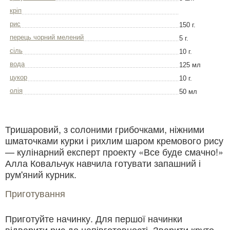
кріп
рис
150 г.
перець чорний мелений
5 г.
сіль
10 г.
вода
125 мл
цукор
10 г.
олія
50 мл
Тришаровий, з солоними грибочками, ніжними
шматочками курки і рихлим шаром кремового рису
— кулінарний експерт проекту «Все буде смачно!»
Алла Ковальчук навчила готувати запашний і
рум'яний курник.
Приготування
Приготуйте начинку. Для першої начинки
відварити рис до напівготовності. Зварити круто