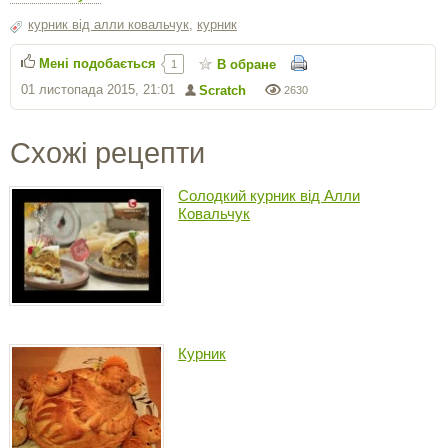
курник від алли ковальчук
,
курник
Мені подобається
В обране
1
01 листопада 2015, 21:01
Scratch
2630
Схожі рецепти
Солодкий курник від Алли
Ковальчук
Курник