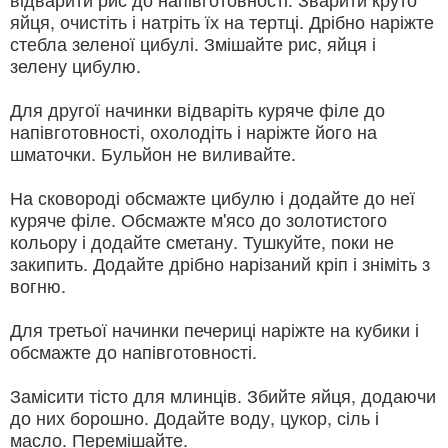
яйця, очистіть і натріть їх на тертці. Дрібно наріжте
стебла зеленої цибулі. Змішайте рис, яйця і
зелену цибулю.
Для другої начинки відваріть куряче філе до
напівготовності, охолодіть і наріжте його на
шматочки. Бульйон не виливайте.
На сковороді обсмажте цибулю і додайте до неї
куряче філе. Обсмажте м'ясо до золотистого
кольору і додайте сметану. Тушкуйте, поки не
закипить. Додайте дрібно нарізаний кріп і зніміть з
вогню.
Для третьої начинки печериці наріжте на кубики і
обсмажте до напівготовності.
Замісити тісто для млинців. Збийте яйця, додаючи
до них борошно. Додайте воду, цукор, сіль і
масло. Перемішайте.