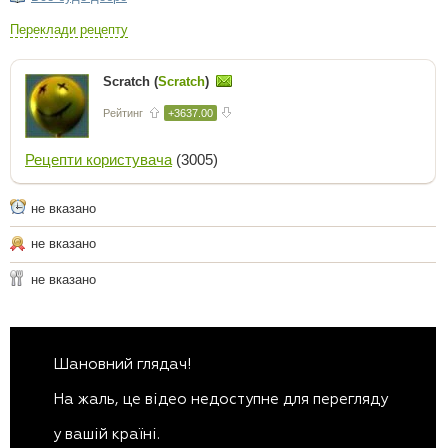
Переклади рецепту
Scratch (
Scratch
)
Рейтинг
+3637.00
Рецепти користувача
(3005)
не вказано
не вказано
не вказано