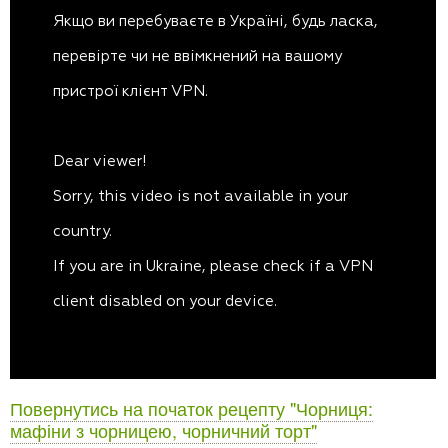
Повернутись на початок рецепту "Чорниця:
мафіни з чорницею, чорничний торт"