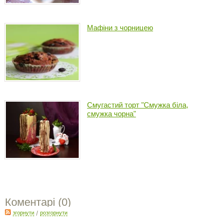
Мафіни з чорницею
Смугастий торт "Смужка біла,
смужка чорна"
Коментарі (
0
)
згорнути
/
розгорнути