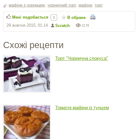
мафіни з чорницею
,
чорничний торт
,
мафіни
,
торт
Мені подобається
В обране
0
29 жовтня 2015, 01:14
Scratch
2178
Схожі рецепти
Торт "Чорнична спокуса"
Томатні мафіни із тунцем