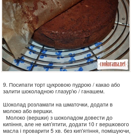
9. Посипати торт цукровою пудрою / какао або
залити шоколадною глазур'ю / ганашем.
Шоколад розламати на шматочки, додати в
молоко або вершки.
Молоко (вершки) з шоколадом довести до
кипіння, але не кип'ятити, додати 10 г вершкового
масла і проварити 5 хв. без кип'ятіння, помішуючи,