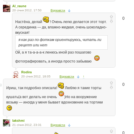
Al_raune
20 січня 2012, 17:50
Відповісти
0
Настёна, делай
! Очень легко делается этот торт.
А серединка — да, влажно-жидкая, очень шоколадно-
вкусная!
я как раз по фоткам ориентируюсь, читать ли
рецепт или нет
Ой, а я та-а-а-а-к ленюсь иной раз пошагово
фотографировать, а иногда просто забываю
Rodira
20 січня 2012, 18:05
Відповісти
↑
0
Ириш, так подробно описала!
Люблю я такие торты
кушать(а вот делать не очень
)Но на вооружение
возьму — иногда у меня бывает вдохновение на тортики
lakshmi
21 січня 2012, 23:31
Відповісти
0