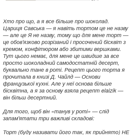
Хто про що, а я все більше про шоколад.
Цариця Савська — я навіть тортом це не назву
— але це Я не назву, тому що для мене торт —
це обов'язково розрізаний і просочений бісквіт з
кремом, конфітюром або збитими вершками.
Тут цього немає, для мене це швидше за все
просто шоколадний самодостатній десерт,
буквально тане в роті. Рецепт цього торта я
прочитала в книзі Д. Чайлд — Основи
французької кухні. Але у неї основа більше
бісквітна, а я за основу взяла рецепт elaizik —
він більш десертний.
Для того, щоб він «танув у роті» — слід
запам'ятати три важливі складові:
Торт (буду називати його так, як прийнято) НЕ