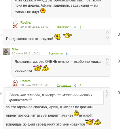
Я же сказала — иду за гормоном счастья… За твоим
пока не дошла, Афины зацепили, задержали — из
головы не идут
Rodira
20 січня 2012, 15:42
Відповісти
↑
0
Представляю как это вкусно!
Mila
20 січня 2012, 15:01
Відповісти
0
Людмилка, да, это ОЧЕНЬ вкусно — особенно жидкая
серединка
Rodira
20 січня 2012, 15:43
Відповісти
↑
0
Здесь, как никогда, я загрузила много пошаговых
фотографий
за это огромное спасибо, Ириш, я как раз по фоткам
ориентируюсь, читать ли рецепт или нет
вкусно!!!
говоришь, жидкая серединка? это мне нравится