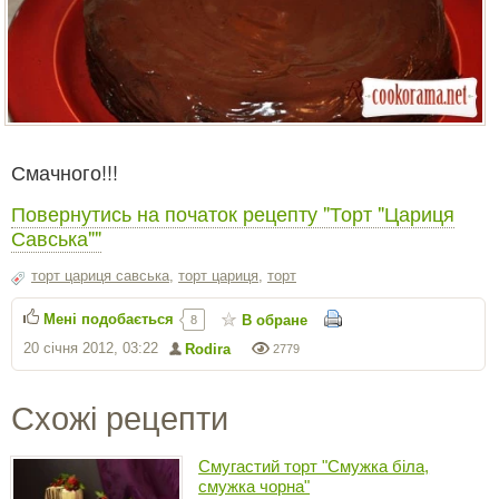
Смачного!!!
Повернутись на початок рецепту "Торт "Цариця
Савська""
торт цариця савська
,
торт цариця
,
торт
Мені подобається
В обране
8
20 січня 2012, 03:22
Rodira
2779
Схожі рецепти
Смугастий торт "Смужка біла,
смужка чорна"