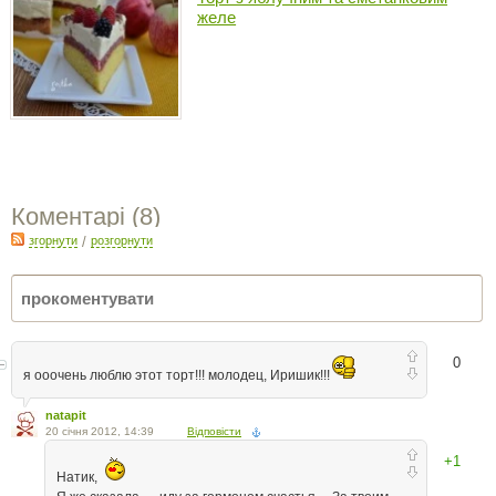
желе
Коментарі (
8
)
згорнути
/
розгорнути
0
я ооочень люблю этот торт!!! молодец, Иришик!!!
natapit
20 січня 2012, 14:39
Відповісти
+1
Натик,