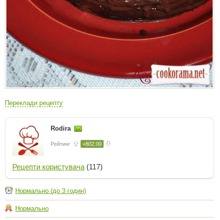
Переклади рецепту
Rodira
Рейтинг
+802.00
Рецепти користувача
(117)
Нормально (до 3 годин)
Нормально