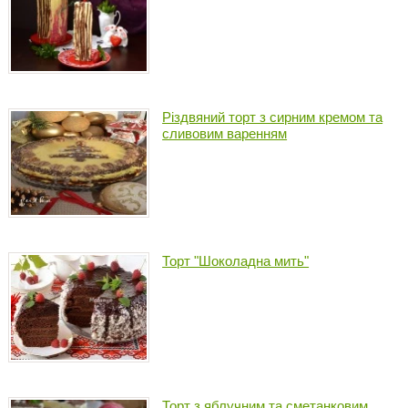
Різдвяний торт з сирним кремом та
сливовим варенням
Торт "Шоколадна мить"
Торт з яблучним та сметанковим