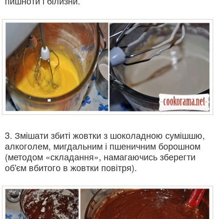
пишноти і білизни.
3. Змішати збиті жовтки з шоколадною сумішшю,
алкоголем, мигдальним і пшеничним борошном
(методом «складання», намагаючись зберегти
об'єм вбитого в жовтки повітря).