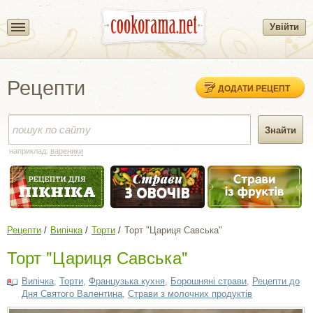
Увійти
Рецепти
ДОДАТИ РЕЦЕПТ
наприклад:
вареники
Рецепти
Випічка
Торти
Торт "Цариця Савська"
Торт "Цариця Савська"
Випічка
,
Торти
,
Французька кухня
,
Борошняні страви
,
Рецепти до
Дня Святого Валентина
,
Страви з молочних продуктів