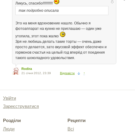
Ликусь, спасибо!!!!!!!!!!!
так подробно описала
Это на меня вдохновение нашло. Обычно я
фотоаппарат на кухню не приглашаю — один уже
утопила, этот пока жалко
Зря не любишь делать такие торты — очень даже
просто делается, зато вкусовой эффект обеспечен и
гормонов счастья на целый год вперёд от поединия
такого шоколадного удовольствия.
Rodira
21 січня 2012, 23:39
Відповісти
↑
Увійти
Зареєструватися
Розділи
Рецепти
Люди
Всі