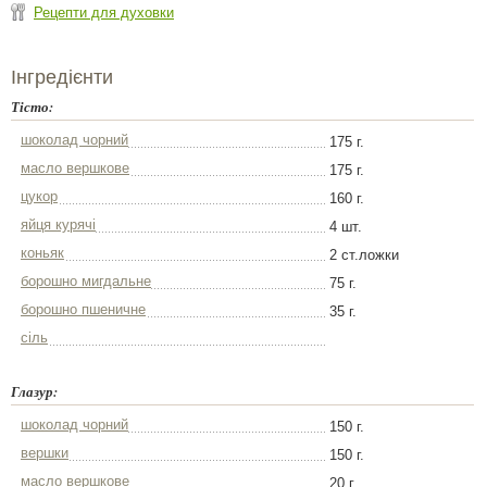
Рецепти для духовки
Інгредієнти
Тісто:
шоколад чорний
175 г.
масло вершкове
175 г.
цукор
160 г.
яйця курячі
4 шт.
коньяк
2 ст.ложки
борошно мигдальне
75 г.
борошно пшеничне
35 г.
сіль
Глазур:
шоколад чорний
150 г.
вершки
150 г.
масло вершкове
20 г.