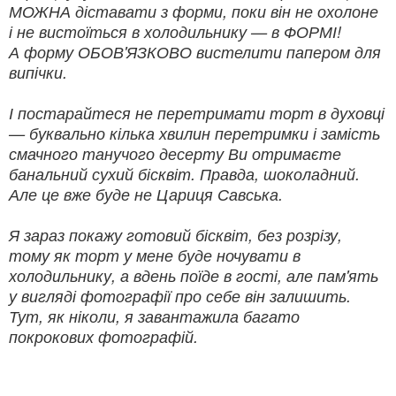
МОЖНА діставати з форми, поки він не охолоне
і не вистоїться в холодильнику — в ФОРМІ!
А форму ОБОВ'ЯЗКОВО вистелити папером для
випічки.
І постарайтеся не перетримати торт в духовці
— буквально кілька хвилин перетримки і замість
смачного танучого десерту Ви отримаєте
банальний сухий бісквіт. Правда, шоколадний.
Але це вже буде не Цариця Савська.
Я зараз покажу готовий бісквіт, без розрізу,
тому як торт у мене буде ночувати в
холодильнику, а вдень поїде в гості, але пам'ять
у вигляді фотографії про себе він залишить.
Тут, як ніколи, я завантажила багато
покрокових фотографій.