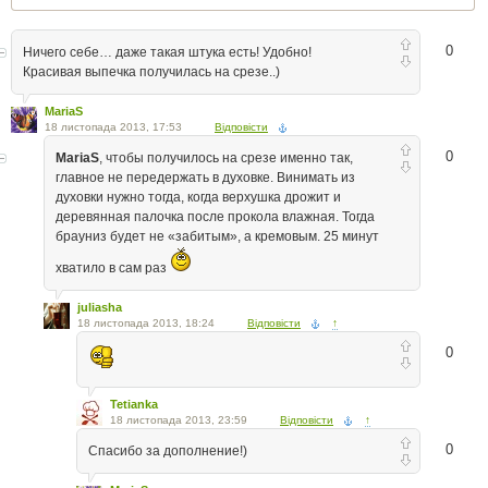
0
Ничего себе… даже такая штука есть! Удобно!
Красивая выпечка получилась на срезе..)
MariaS
18 листопада 2013, 17:53
Відповісти
0
MariaS
, чтобы получилось на срезе именно так,
главное не передержать в духовке. Винимать из
духовки нужно тогда, когда верхушка дрожит и
деревянная палочка после прокола влажная. Тогда
брауниз будет не «забитым», а кремовым. 25 минут
хватило в сам раз
juliasha
18 листопада 2013, 18:24
Відповісти
↑
0
Tetianka
18 листопада 2013, 23:59
Відповісти
↑
0
Спасибо за дополнение!)