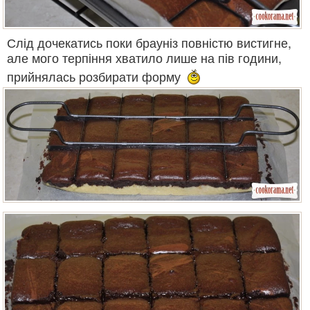
Слід дочекатись поки брауніз повністю вистигне,
але мого терпіння хватило лише на пів години,
прийнялась розбирати форму