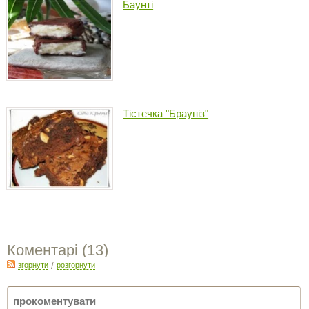
Баунті
Тістечка "Брауніз"
Коментарі (
13
)
згорнути
/
розгорнути