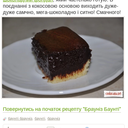
поєднанні з кокосовою основою виходить дуже-
дуже самчно, мега-шоколадно і ситно! Смачного!
Повернутись на початок рецепту "Брауніз Баунті"
баунті брауніз
,
баунті
,
брауніз