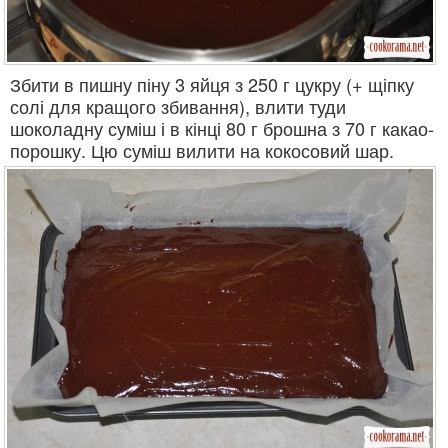
Збити в пишну піну 3 яйця з 250 г цукру (+ щіпку
солі для кращого збивання), влити туди
шоколадну суміш і в кінці 80 г брошна з 70 г какао-
порошку. Цю суміш вилити на кокосовий шар.