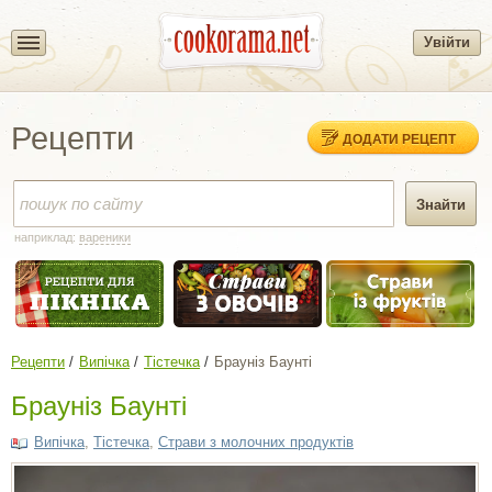
Увійти
Рецепти
ДОДАТИ РЕЦЕПТ
наприклад:
вареники
Рецепти
Випічка
Тістечка
Брауніз Баунті
Брауніз Баунті
Випічка
,
Тістечка
,
Страви з молочних продуктів