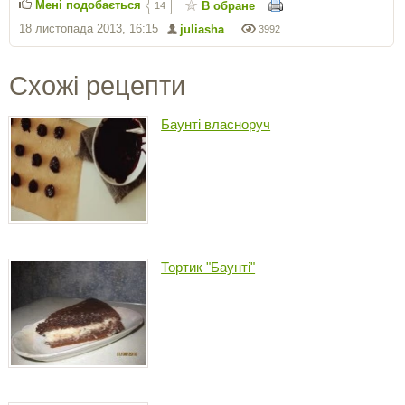
Мені подобається
В обране
14
18 листопада 2013, 16:15
juliasha
3992
Схожі рецепти
Баунті власноруч
Тортик "Баунті"