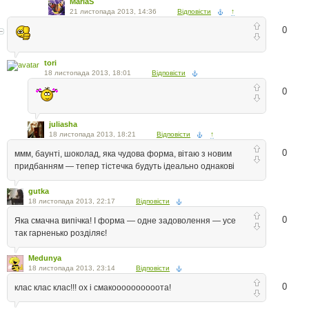
MariaS
21 листопада 2013, 14:36
Відповісти
↑
0
tori
18 листопада 2013, 18:01
Відповісти
0
juliasha
18 листопада 2013, 18:21
Відповісти
↑
0
ммм, баунті, шоколад, яка чудова форма, вітаю з новим
придбанням — тепер тістечка будуть ідеально однакові
gutka
18 листопада 2013, 22:17
Відповісти
0
Яка смачна випічка! І форма — одне задоволення — усе
так гарненько розділяє!
Medunya
18 листопада 2013, 23:14
Відповісти
0
клас клас клас!!! ох і смакоооооооооота!