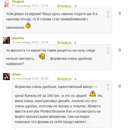
Vizajust
19 листопада 2013, 13:54
Відповісти
0
Усім дякую за відгуки! Якщо щось смачне подати ще й в
гарному посуді, то й страва стає привабливішою і
смачнішою
juliasha
19 листопада 2013, 15:26
Відповісти
0
Ух вкуснота то какая! На такие рецепты на ночь глядя
нельзя смотреть…
… формочка очень удобная
наверное?
Aitara
19 листопада 2013, 20:54
Відповісти
0
Формочка очень удобная, единственный минус —
цена! Купила ёё за 160 грн., и это по акции!
Но
меня очень заинтриговал дизайн, поняла что это
очень удобно, поэтому не жалею о покупке. Можете
ввести в ютубе Perfect Brownie Pan и посмотреть на
видео-презентацию формочки, там наглядно
показано что форма из себя представляет…