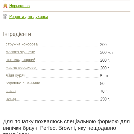
Нормально
Рецепти для духовки
Інгредієнти
стружка кокосова
200 г.
молоко згущене
300 мл
шоколад чорний
200 г.
масло вершкове
200 г.
яйця курячі
5 шт.
борошно пшеничне
80 г.
какао
70 г.
цукор
250 г.
Для початку похвалюсь спеціальною формою для
випічки брауні Perfect Browni, яку нещодавно