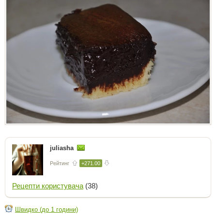
juliasha
Рейтинг
+271.00
Рецепти користувача
(38)
Швидко (до 1 години)