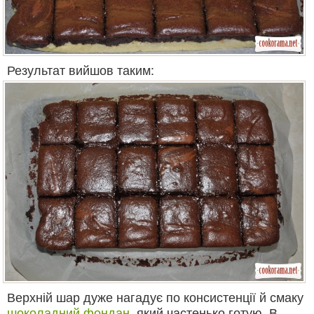
Результат вийшов таким:
Верхній шар дуже нагадує по консистенції й смаку
шоколадний фондан
, який частенько готую. В