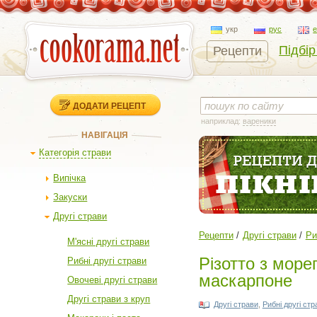
укр
рус
Підбір
Рецепти
ДОДАТИ РЕЦЕПТ
наприклад:
вареники
НАВІГАЦІЯ
Категорія страви
Випічка
Закуски
Другі страви
Рецепти
Другі страви
Ри
М'ясні другі страви
Різотто з море
Рибні другі страви
маскарпоне
Овочеві другі страви
Другі страви з круп
Другі страви
,
Рибні другі стр