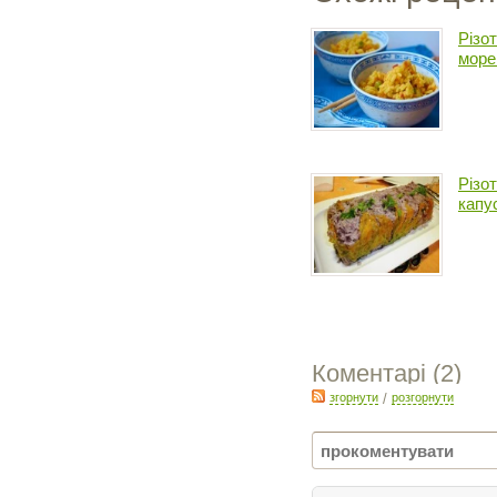
Різо
море
Різо
капу
Коментарі (
2
)
згорнути
/
розгорнути