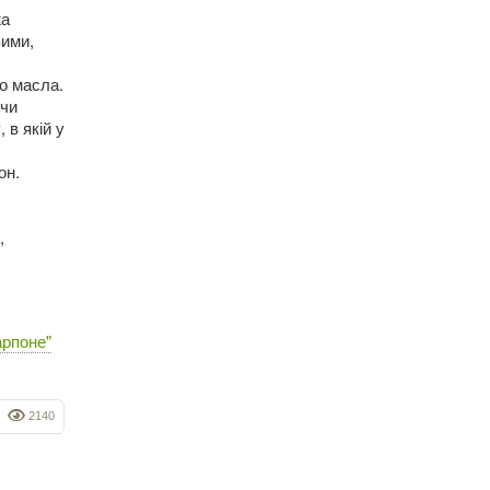
жа
вими,
го масла.
ючи
 в якій у
он.
,
арпоне"
2140