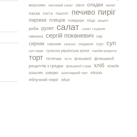
оладки
морозиво
овочі
овочевий салат
омлет
пиріг
печиво
паска
паста
паштет
пиріжки
пляцок
піца
помідори
рецепт
салат
рулет
риба
салат з куркою
сергiй поканевич
свинина
сир
суп
сирник
сирники
сніданок
соус
смачно
сучасна українська кухня
суп-пюре
сімейні рецепти
торт
тістечка
флешмоб
флешмоб
тісто
хліб
рецептів з грядки
чізкейк
флешмоб страв
шашлик
швидко
яблука
шоколадний торт
яблучний пиріг
яйця