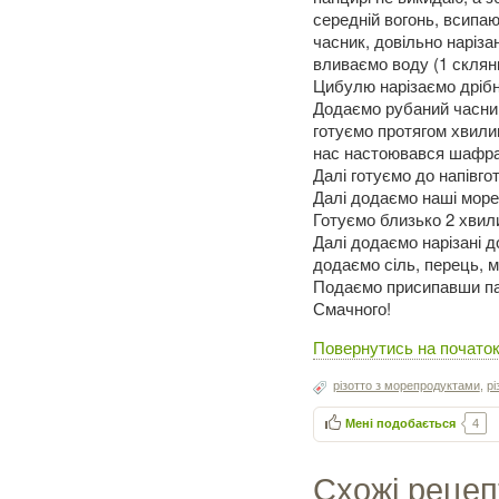
середній вогонь, всипа
часник, довільно наріза
вливаємо воду (1 склян
Цибулю нарізаємо дрібни
Додаємо рубаний часник
готуємо протягом хвили
нас настоювався шафра
Далі готуємо до напівго
Далі додаємо наші море
Готуємо близько 2 хвил
Далі додаємо нарізані д
додаємо сіль, перець, м
Подаємо присипавши п
Смачного!
Повернутись на початок
різотто з морепродуктами
,
рі
Мені подобається
4
Схожі рецеп