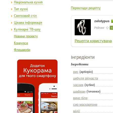
Національна кухня
Переклади рецепту
Тип кухні
Святковий стіл
zelotypus
Цікава інформація
Рейтинг
+
Кулінарні ТВ-шоу
Новини проекту
Рецепти користувача
Конкурси
Флешмоби
Інгредієнти
Інгредієнти
рис
(арборіо)
цибуля ріпчаста
часник
(зубки)
шафран
(тичинки)
вино біле
сир маскарпоне
мідії