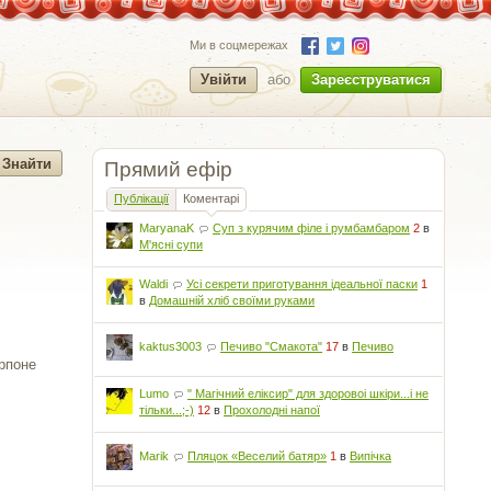
Ми в соцмережах
Увійти
або
Зареєструватися
Прямий ефір
Публікації
Коментарі
MaryanaK
Суп з курячим філе і румбамбаром
2
в
М'ясні супи
Waldi
Усі секрети приготування ідеальної паски
1
в
Домашній хліб своїми руками
kaktus3003
Печиво "Смакота"
17
в
Печиво
арпоне
Lumo
" Магічний еліксир" для здоровоі шкіри...і не
тільки...;-)
12
в
Прохолодні напої
Marik
Пляцок «Веселий батяр»
1
в
Випічка