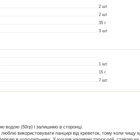
2 шт.
2 шт.
35 г.
3 шт.
1 шт.
15 г.
7 шт.
 водою (50гр) і залишимо в сторонці.
 люблю використовувати панцирі від креветок, тому коли чищу к
берігаю в холодильнику. У кухлик наливаю трохи олії, ставлю на