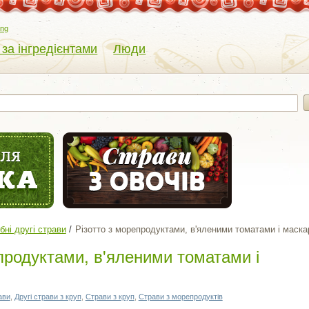
eng
 за інгредієнтами
Люди
бні другі страви
Різотто з морепродуктами, в'яленими томатами і маск
продуктами, в'яленими томатами і
ави
,
Другі страви з круп
,
Страви з круп
,
Страви з морепродуктів