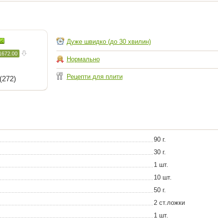
Дуже швидко (до 30 хвилин)
1672.00
Нормально
Рецепти для плити
(272)
90 г.
30 г.
1 шт.
10 шт.
50 г.
2 ст.ложки
1 шт.