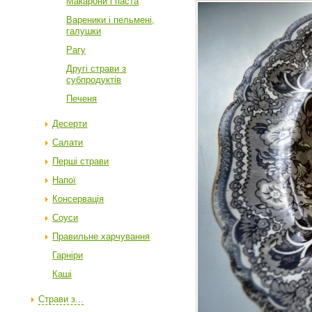
Макарони і паста
Вареники і пельмені,
галушки
Рагу
Другі страви з
субпродуктів
Печеня
Десерти
Салати
Перші страви
Напої
Консервація
Соуси
Правильне харчування
Гарніри
Каші
Страви з...