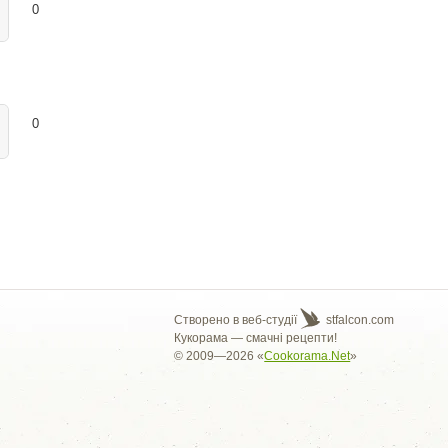
0
0
Створено в веб-студії
stfalcon.com
Кукорама — смачні рецепти!
© 2009—2026 «
Cookorama.Net
»