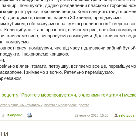
ю панцирі, помішують, додаю роздавлений пласкою стороною но
ні корінці петрушки, горошини перцю. Коли панцирі стануть роже
ка), доводимо до кипіння, варимо 30 хвилин, проціджуємо.
м кубиком, і обсмажуємо її на суміші рослинної олії і вершково
. Коли цибуля стане прозорою, всипаємо рис, постійно помішу
ни, вливаємо вино, випаровуємо помішуючи. Далі вливаємо воду,
н, помішуємо.
товності рису, помішуючи, час від часу підливаючи рибний бульй
продукти, і накриваємо кришкою.
ин.
овільно в'ялені томати, петрушку, всипаємо все це, перемішуємо
аскарпоне, і знімаємо з вогню. Ретельно перемішуємо.
армезаном.
 рецепту "Різотто з морепродуктами, в'яленими томатами і маск
зотто з в'яленими томатами
,
різотто з маскарпоне
,
різотто
В обране
22 червня 2015, 15:20
zelotypus
ти