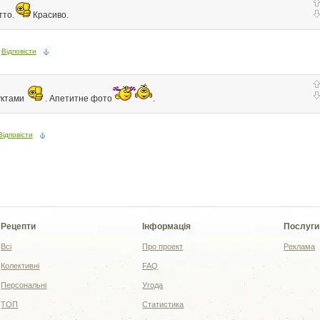
тто.
Красиво.
Відповісти
уктами
. Апетитне фото
.
Відповісти
Рецепти
Інформація
Послуги
Всі
Про проект
Реклама
Колективні
FAQ
Персональні
Угода
ТОП
Статистика