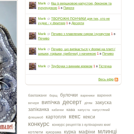
Marik
Кіш із вершковою капустою, беконом та
кукурудзкою
1
в
Пироги
Marik
ТВОРОЖНІ ПОНЧИКИ для тих, хто не
худне - у фритюрі
1
в
Десерти
Marik
Печиво з плавленим сиром і кунжутом
1
в
Печиво
Marik
Печиво, що випікається у формі на плиті (
шишки, горішки, грибочки) з начинкою
1
в
Печиво
Marik
Трубочки з винним кремом
1
в
Тістечка
Весь ефір
булочки
баклажани
варення
борщ
вареники
десерт
випічка
закуска
вечеря
дітям
запіканка
кава
кабачки
капуста
капустяний
кекс
картопля
кекси
флешмоб
конкурс
конкурс рецептів з кулінарних книг
млинці
курка
мафіни
котлети
кукорама