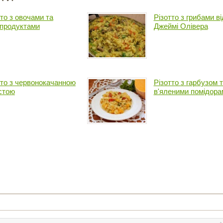
тто з овочами та
Різотто з грибами ві
продуктами
Джеймі Олівера
тто з червонокачанною
Різотто з гарбузом 
стою
в'яленими помідора