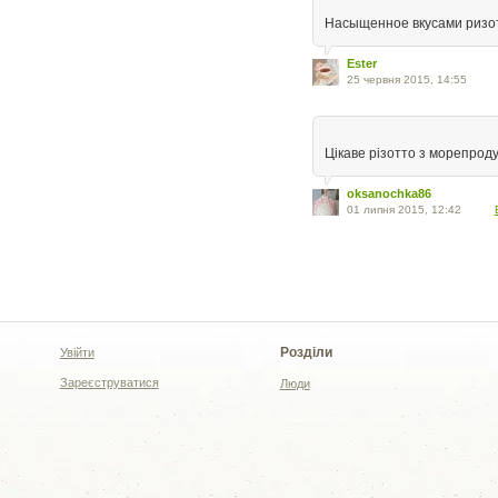
Насыщенное вкусами ризо
Ester
25 червня 2015, 14:55
Цікаве різотто з морепрод
oksanochka86
01 липня 2015, 12:42
Розділи
Увійти
Зареєструватися
Люди