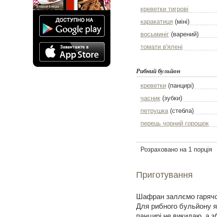
креветки тигрові
каракатиця
(міні)
восьминіг
(варений)
томати в'ялені
Рибний бульйон
креветки
(панцирі)
часник
(зубки)
петрушка
(стебла)
перець чорний горошок
Розраховано на 1 порція
Приготування
Шафран заллємо гарячою
Для рибного бульйону я
панцирі не викидаю, а з