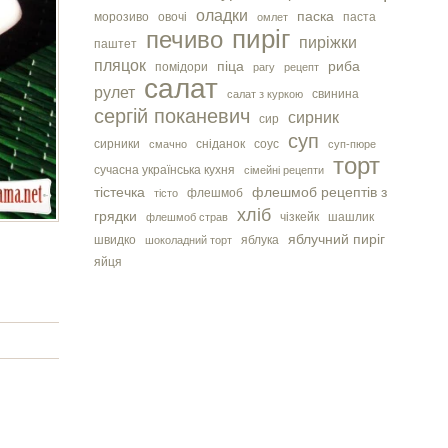
оладки
паска
морозиво
овочі
паста
омлет
пиріг
печиво
пиріжки
паштет
пляцок
піца
риба
помідори
рагу
рецепт
салат
рулет
свинина
салат з куркою
сергiй поканевич
сирник
сир
суп
сирники
сніданок
соус
смачно
суп-пюре
торт
сучасна українська кухня
сімейні рецепти
тістечка
флешмоб рецептів з
флешмоб
тісто
хліб
грядки
чізкейк
шашлик
флешмоб страв
яблучний пиріг
швидко
яблука
шоколадний торт
яйця