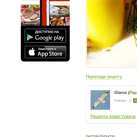
Переклади рецепту
Glaros (
Лар
Рейтинг
+
Рецепти користувача
Інгредієнти