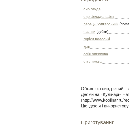
сир гауда
сир філадельфія
перець болгарський
(пома
часник
(зубки)
горіхи волоські
кріп
олія оливкова
сік лимона
Обожнюю сир, різний і 
Днями на «Кулінарі» На
(http://www.koolinar.ru/
Цю ідею я і використову
Приготування