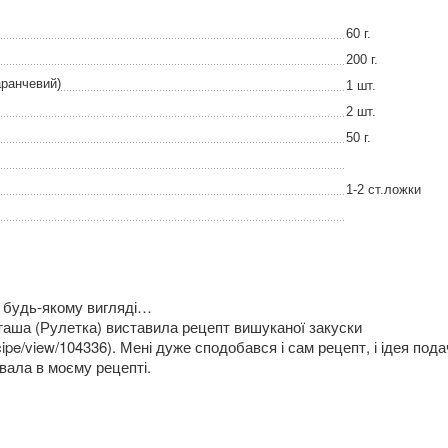
60 г.
200 г.
ранчевий)
1 шт.
2 шт.
50 г.
1-2 ст.ложки
в будь-якому вигляді…
таша (Рулетка) виставила рецепт вишуканої закуски
recipe/view/104336). Мені дуже сподобався і сам рецепт, і ідея под
вала в моєму рецепті.