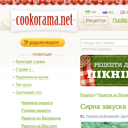
укр
рус
Підбір
Рецепти
ДОДАТИ РЕЦЕПТ
наприклад:
вареники
НАВІГАЦІЯ
Категорія страви
Страви з...
Національна кухня
Тип кухні
Святковий стіл
Рецепти
Рецепти до Вели
Новорічні рецепти
Сирна закуска
Різдвяні рецепти
Рецепти до Великодня
,
Заку
Рецепти до Великодня
Рецепти на Масляну