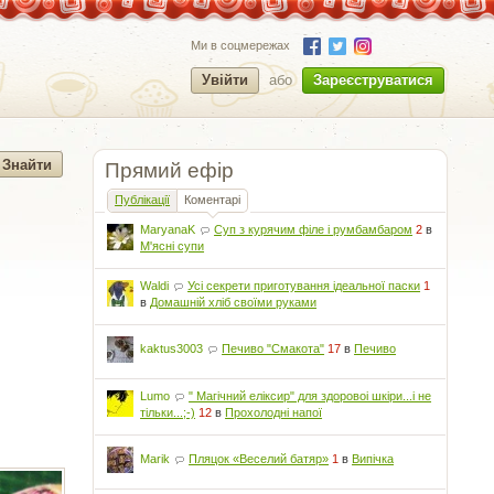
Ми в соцмережах
Увійти
або
Зареєструватися
Прямий ефір
Публікації
Коментарі
MaryanaK
Суп з курячим філе і румбамбаром
2
в
М'ясні супи
Waldi
Усі секрети приготування ідеальної паски
1
в
Домашній хліб своїми руками
kaktus3003
Печиво "Смакота"
17
в
Печиво
Lumo
" Магічний еліксир" для здоровоі шкіри...і не
тільки...;-)
12
в
Прохолодні напої
Marik
Пляцок «Веселий батяр»
1
в
Випічка