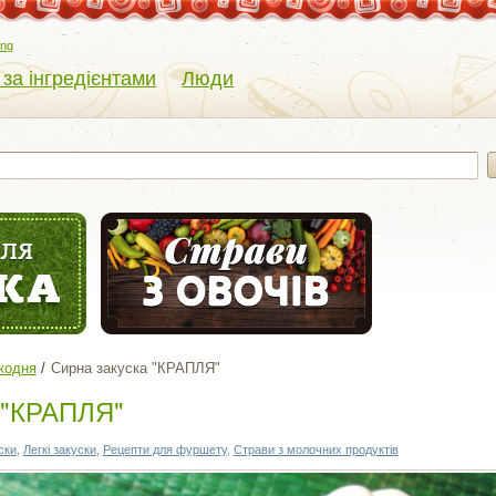
eng
 за інгредієнтами
Люди
кодня
Сирна закуска "КРАПЛЯ"
 "КРАПЛЯ"
ски
,
Легкі закуски
,
Рецепти для фуршету
,
Страви з молочних продуктів