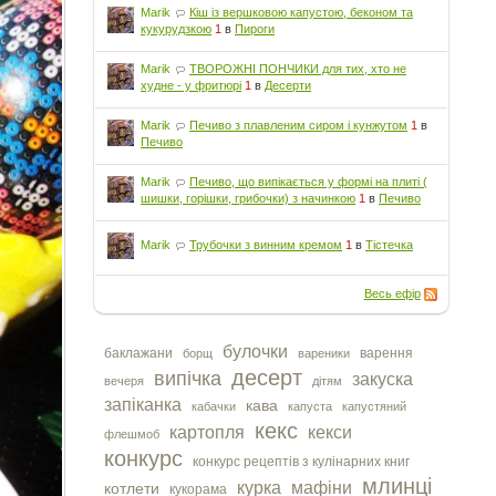
Marik
Кіш із вершковою капустою, беконом та
кукурудзкою
1
в
Пироги
Marik
ТВОРОЖНІ ПОНЧИКИ для тих, хто не
худне - у фритюрі
1
в
Десерти
Marik
Печиво з плавленим сиром і кунжутом
1
в
Печиво
Marik
Печиво, що випікається у формі на плиті (
шишки, горішки, грибочки) з начинкою
1
в
Печиво
Marik
Трубочки з винним кремом
1
в
Тістечка
Весь ефір
булочки
баклажани
варення
борщ
вареники
десерт
випічка
закуска
вечеря
дітям
запіканка
кава
кабачки
капуста
капустяний
кекс
картопля
кекси
флешмоб
конкурс
конкурс рецептів з кулінарних книг
млинці
курка
мафіни
котлети
кукорама