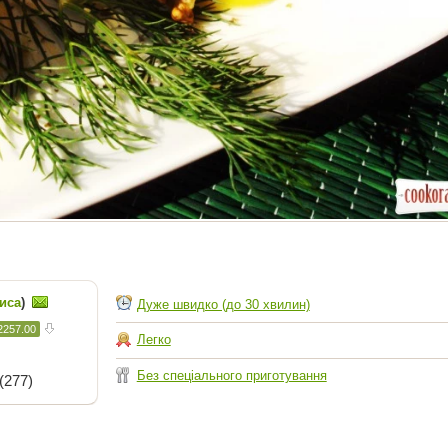
иса
)
Дуже швидко (до 30 хвилин)
2257.00
Легко
Без спеціального приготування
(277)