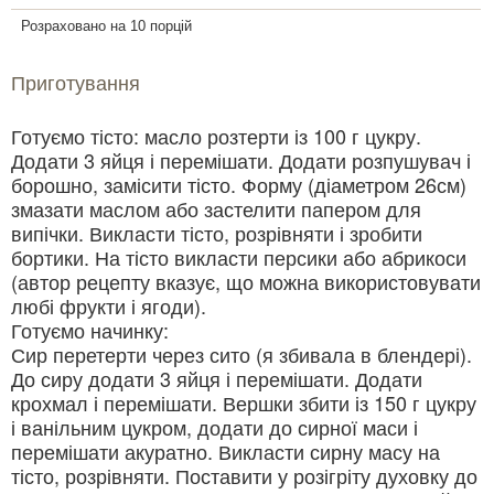
Розраховано на 10 порцій
Приготування
Готуємо тісто: масло розтерти із 100 г цукру.
Додати 3 яйця і перемішати. Додати розпушувач і
борошно, замісити тісто. Форму (діаметром 26см)
змазати маслом або застелити папером для
випічки. Викласти тісто, розрівняти і зробити
бортики. На тісто викласти персики або абрикоси
(автор рецепту вказує, що можна використовувати
любі фрукти і ягоди).
Готуємо начинку:
Сир перетерти через сито (я збивала в блендері).
До сиру додати 3 яйця і перемішати. Додати
крохмал і перемішати. Вершки збити із 150 г цукру
і ванільним цукром, додати до сирної маси і
перемішати акуратно. Викласти сирну масу на
тісто, розрівняти. Поставити у розігріту духовку до