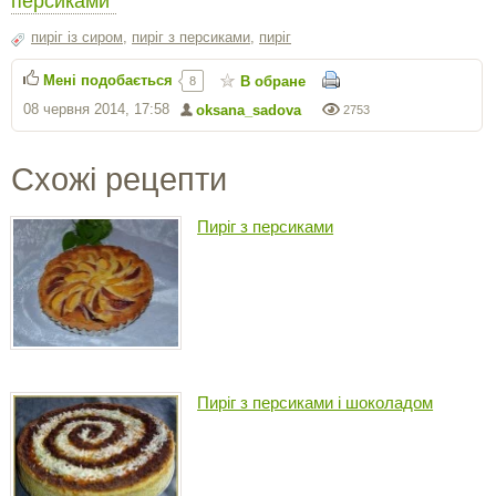
пиріг із сиром
,
пиріг з персиками
,
пиріг
Мені подобається
В обране
8
08 червня 2014, 17:58
oksana_sadova
2753
Схожі рецепти
Пиріг з персиками
Пиріг з персиками і шоколадом