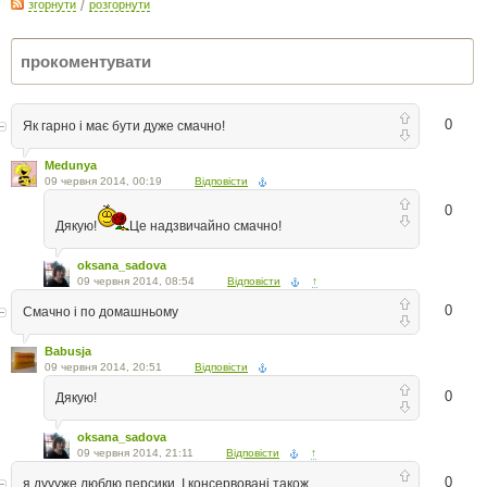
згорнути
/
розгорнути
0
Як гарно і має бути дуже смачно!
Medunya
09 червня 2014, 00:19
Відповісти
0
Дякую!
Це надзвичайно смачно!
oksana_sadova
09 червня 2014, 08:54
Відповісти
↑
0
Смачно і по домашньому
Babusja
09 червня 2014, 20:51
Відповісти
0
Дякую!
oksana_sadova
09 червня 2014, 21:11
Відповісти
↑
0
я дуууже люблю персики. І консервовані також