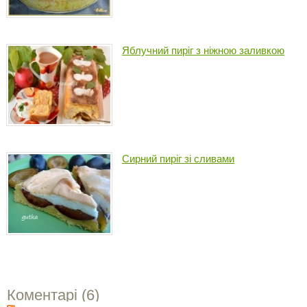
Яблучний пиріг з ніжною заливкою
Сирний пиріг зі сливами
Коментарі (
6
)