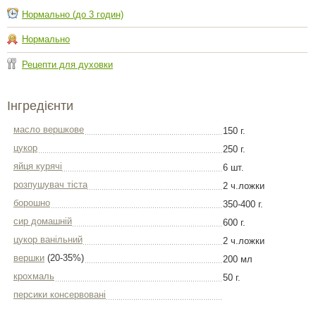
Нормально (до 3 годин)
Нормально
Рецепти для духовки
Інгредієнти
масло вершкове
150 г.
цукор
250 г.
яйця курячі
6 шт.
розпушувач тіста
2 ч.ложки
борошно
350-400 г.
сир домашній
600 г.
цукор ванільний
2 ч.ложки
вершки
(20-35%)
200 мл
крохмаль
50 г.
персики консервовані