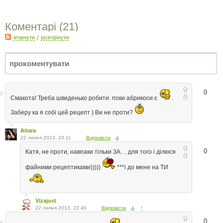
Коментарі (
21
)
згорнути
/
розгорнути
0
Смакота! Треба швиденько робити. поки абрикоси є
.
Заберу ка я собі цей рецепт ) Ви не проти?
Aitara
22 липня 2013, 20:11
Відповісти
0
Катя, не проти, навпаки тільки ЗА… для того і ділюся
файними рецептиками)))))
***і до мене на ТИ
Vizajust
22 липня 2013, 22:46
Відповісти
↑
0