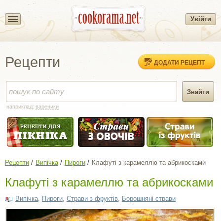
Увійти
Рецепти
ДОДАТИ РЕЦЕПТ
наприклад:
вареники
Рецепти
Випічка
Пироги
Клафуті з карамеллю та абрикосками
Клафуті з карамеллю та абрикосками
Випічка
,
Пироги
,
Страви з фруктів
,
Борошняні страви