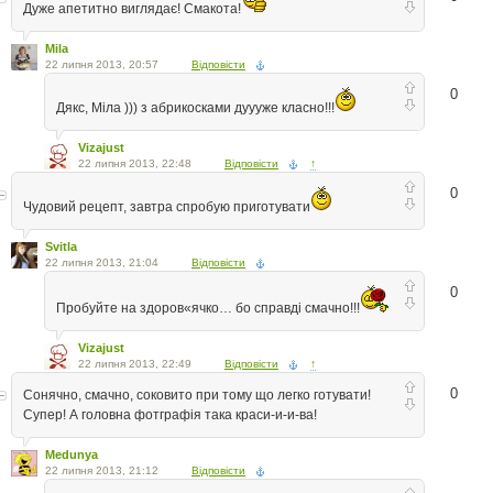
Дуже апетитно виглядає! Смакота!
Mila
22 липня 2013, 20:57
Відповісти
0
Дякс, Міла ))) з абрикосками дуууже класно!!!
Vizajust
22 липня 2013, 22:48
Відповісти
↑
0
Чудовий рецепт, завтра спробую приготувати
Svitla
22 липня 2013, 21:04
Відповісти
0
Пробуйте на здоров«ячко… бо справді смачно!!!
Vizajust
22 липня 2013, 22:49
Відповісти
↑
0
Сонячно, смачно, соковито при тому що легко готувати!
Супер! А головна фотграфія така краси-и-и-ва!
Medunya
22 липня 2013, 21:12
Відповісти