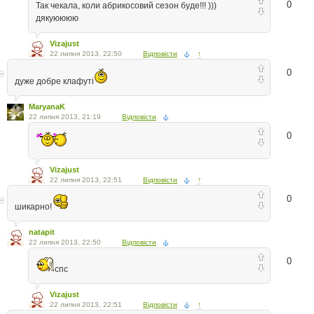
0
Так чекала, коли абрикосовий сезон буде!!! )))
дякуюююю
Vizajust
22 липня 2013, 22:50
Відповісти
↑
0
дуже добре клафуті
MaryanaK
22 липня 2013, 21:19
Відповісти
0
Vizajust
22 липня 2013, 22:51
Відповісти
↑
0
шикарно!
natapit
22 липня 2013, 22:50
Відповісти
0
спс
Vizajust
22 липня 2013, 22:51
Відповісти
↑