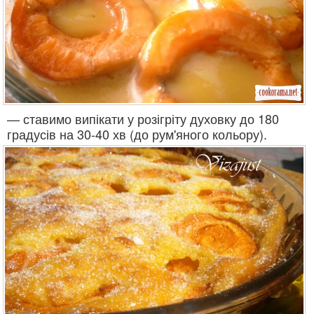
— ставимо випікати у розігріту духовку до 180
градусів на 30-40 хв (до рум'яного кольору).