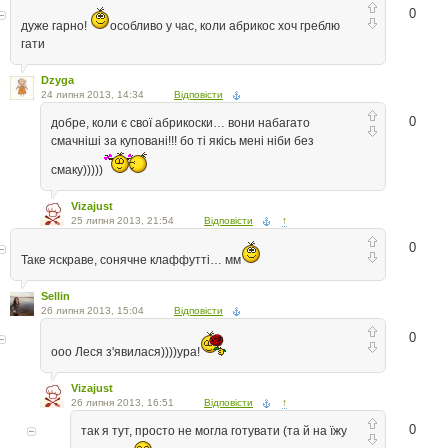
0
дуже гарно!
особливо у час, коли абрикос хоч греблю
гати
Dzyga
24 липня 2013, 14:34
Відповісти
0
добре, коли є свої абрикоски… вони набагато
смачніші за куповані!!! бо ті якісь мені ніби без
смаку)))))
Vizajust
25 липня 2013, 21:54
Відповісти
↑
0
Таке яскраве, сонячне клаффутті… мм
Sellin
26 липня 2013, 15:04
Відповісти
0
ооо Леся з'явилася))))ура!
Vizajust
26 липня 2013, 16:51
Відповісти
↑
0
так я тут, просто не могла готувати (та й на їжу