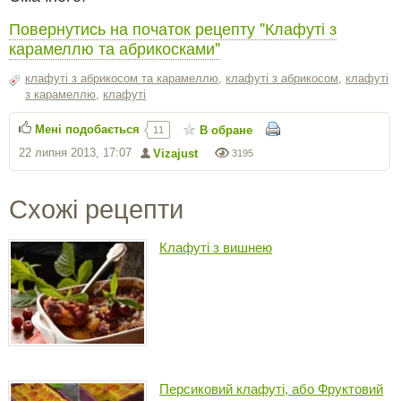
Повернутись на початок рецепту "Клафуті з
карамеллю та абрикосками"
клафуті з абрикосом та карамеллю
,
клафуті з абрикосом
,
клафуті
з карамеллю
,
клафуті
Мені подобається
В обране
11
22 липня 2013, 17:07
Vizajust
3195
Схожі рецепти
Клафуті з вишнею
Персиковий клафуті, або Фруктовий