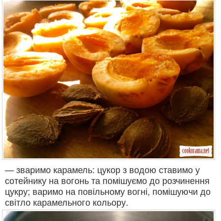
— зваримо карамель: цукор з водою ставимо у
сотейнику на вогонь та помішуємо до розчинення
цукру; варимо на повільному вогні, помішуючи до
світло карамельного кольору.