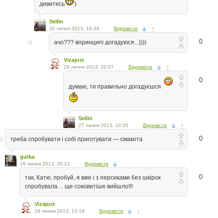
дивитись
)
Sellin
26 липня 2013, 18:48
Відповісти
↑
0
ачо??? впринципі догадуюся...))))
Vizajust
26 липня 2013, 20:07
Відповісти
↑
0
думаю, ти правильно догадуєшся
Sellin
27 липня 2013, 10:50
Відповісти
↑
0
треба спробувати і собі приготувати — смакота
gutka
26 липня 2013, 20:21
Відповісти
0
так, Катю, пробуй, я вже і з персиками без шкірок
спробувала… ще соковитіше вийшло!!!
Vizajust
28 липня 2013, 13:18
Відповісти
↑