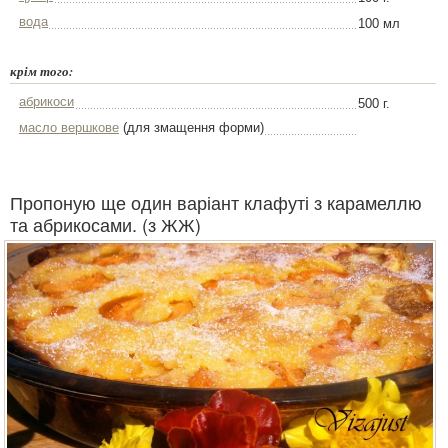
вода
100 мл
крім того:
абрикоси
500 г.
масло вершкове
(для змащення форми)
Пропоную ще один варіант клафуті з карамеллю
та абрикосами. (з ЖЖ)