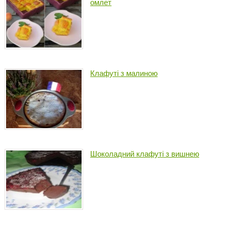
омлет
Клафуті з малиною
Шоколадний клафуті з вишнею