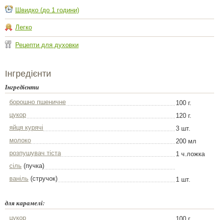
Швидко (до 1 години)
Легко
Рецепти для духовки
Інгредієнти
Інгредієнти
борошно пшеничне
100 г.
цукор
120 г.
яйця курячі
3 шт.
молоко
200 мл
розпушувач тіста
1 ч.ложка
сіль
(пучка)
ваніль
(стручок)
1 шт.
для карамелі:
цукор
100 г.