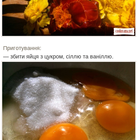
Приготування:
— збити яйця з цукром, сіллю та ваніллю.