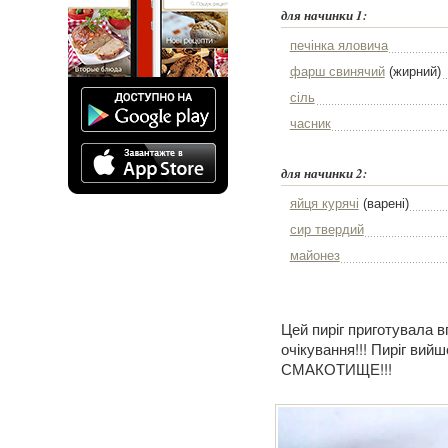
для начинки 1:
печінка яловича
фарш свинячий
(жирний)
сіль
часник
для начинки 2:
яйця курячі
(варені)
сир твердий
майонез
Цей пиріг приготувала 
очікування!!! Пиріг ви
СМАКОТИЩЕ!!!