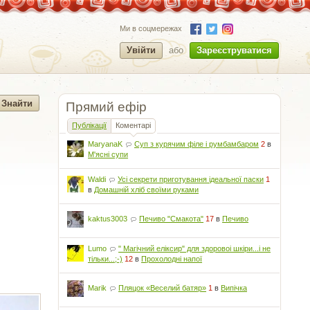
Ми в соцмережах
Увійти
або
Зареєструватися
Прямий ефір
Публікації
Коментарі
MaryanaK
Суп з курячим філе і румбамбаром
2
в
М'ясні супи
Waldi
Усі секрети приготування ідеальної паски
1
в
Домашній хліб своїми руками
kaktus3003
Печиво "Смакота"
17
в
Печиво
Lumo
" Магічний еліксир" для здоровоі шкіри...і не
тільки...;-)
12
в
Прохолодні напої
Marik
Пляцок «Веселий батяр»
1
в
Випічка