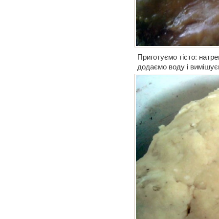
Приготуємо тісто: натре
додаємо воду і вимішуєм