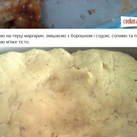
мо на терці маргарин, змішаємо з борошном і содою, солимо та 
о м'яке тісто.