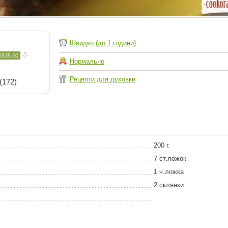
Швидко (до 1 години)
1535.00
Нормально
Рецепти для духовки
(172)
200 г.
7 ст.ложок
1 ч.ложка
2 склянки