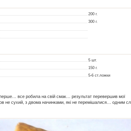
200 г.
300 г.
5 шт.
150 г.
5-6 ст.ложки
вперше… все робила на свій смак… результат перевершив мої
йшов не сухий, з двома начинками, які не перемішалися… одним с