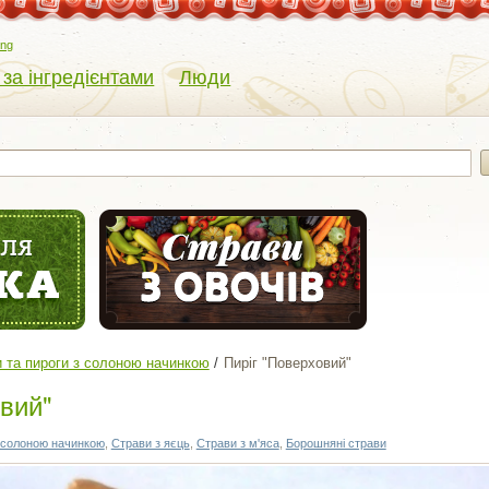
eng
 за інгредієнтами
Люди
 та пироги з солоною начинкою
Пиріг "Поверховий"
вий"
з солоною начинкою
,
Cтрави з яєць
,
Страви з м'яса
,
Борошняні страви