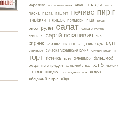
оладки
морозиво
овочі
овочевий салат
омлет
пиріг
печиво
паска
паста
паштет
пиріжки
пляцок
піца
помідори
рецепт
салат
рулет
риба
салат з куркою
сергiй поканевич
свинина
сир
суп
сирник
сирники
сніданок
соус
смачно
сучасна українська кухня
суп-пюре
сімейні рецепти
торт
тістечка
флешмоб
флешмоб
тісто
хліб
рецептів з грядки
чізкейк
флешмоб страв
шашлик
швидко
яблука
шоколадний торт
яблучний пиріг
яйця