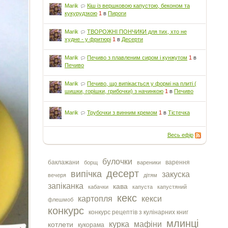
Marik
Кіш із вершковою капустою, беконом та
кукурудзкою
1
в
Пироги
Marik
ТВОРОЖНІ ПОНЧИКИ для тих, хто не
худне - у фритюрі
1
в
Десерти
Marik
Печиво з плавленим сиром і кунжутом
1
в
Печиво
Marik
Печиво, що випікається у формі на плиті (
шишки, горішки, грибочки) з начинкою
1
в
Печиво
Marik
Трубочки з винним кремом
1
в
Тістечка
Весь ефір
булочки
баклажани
варення
борщ
вареники
десерт
випічка
закуска
вечеря
дітям
запіканка
кава
кабачки
капуста
капустяний
кекс
картопля
кекси
флешмоб
конкурс
конкурс рецептів з кулінарних книг
млинці
курка
мафіни
котлети
кукорама