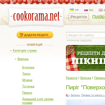
укр
рус
Підбір
Рецепти
ДОДАТИ РЕЦЕПТ
наприклад:
вареники
НАВІГАЦІЯ
Категорія страви
Випічка
Булочки
Торти
Рецепти
Випічка
Пиріжки
Млинці
Пиріг "Поверхо
Тістечка
Пироги
Випічка
,
Пиріжки та пироги 
Домашній хліб своїми
руками