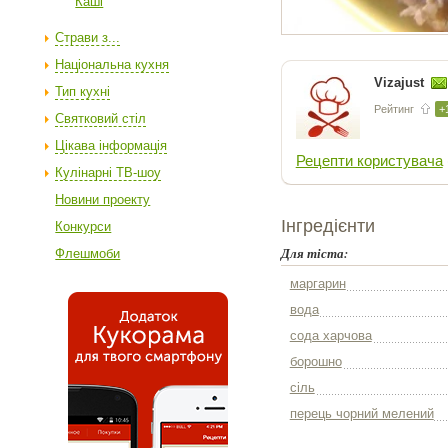
Каші
Страви з...
Національна кухня
Vizajust
Тип кухні
Рейтинг
+
Святковий стіл
Цікава інформація
Рецепти користувача
Кулінарні ТВ-шоу
Новини проекту
Інгредієнти
Конкурси
Для тіста:
Флешмоби
маргарин
вода
сода харчова
борошно
сіль
перець чорний мелений