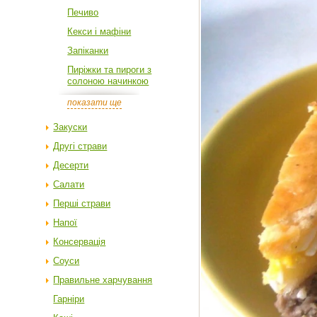
Печиво
Кекси і мафіни
Запіканки
Пиріжки та пироги з
солоною начинкою
показати ще
Закуски
Другі страви
Десерти
Салати
Перші страви
Напої
Консервація
Соуси
Правильне харчування
Гарніри