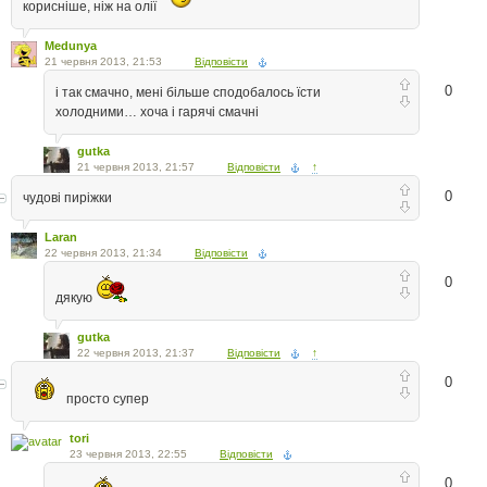
корисніше, ніж на олії
Medunya
21 червня 2013, 21:53
Відповісти
0
і так смачно, мені більше сподобалось їсти
холодними… хоча і гарячі смачні
gutka
21 червня 2013, 21:57
Відповісти
↑
0
чудові пиріжки
Laran
22 червня 2013, 21:34
Відповісти
0
дякую
gutka
22 червня 2013, 21:37
Відповісти
↑
0
просто супер
tori
23 червня 2013, 22:55
Відповісти
0