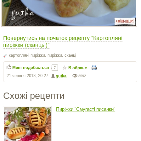
Повернутись на початок рецепту "Картопляні
пиріжки (сканцы)"
картопляні пиріжки
,
пиріжки
,
сканці
Мені подобається
В обране
7
21 червня 2013, 20:27
gutka
8592
Схожі рецепти
Пиріжки "Смугасті писанки"