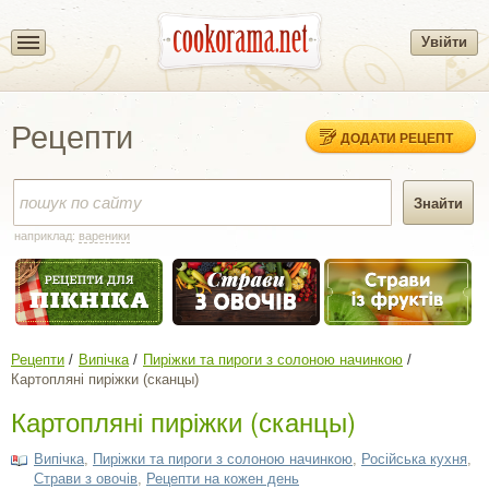
Увійти
Рецепти
ДОДАТИ РЕЦЕПТ
наприклад:
вареники
Рецепти
Випічка
Пиріжки та пироги з солоною начинкою
Картопляні пиріжки (сканцы)
Картопляні пиріжки (сканцы)
Випічка
,
Пиріжки та пироги з солоною начинкою
,
Російська кухня
,
Страви з овочів
,
Рецепти на кожен день