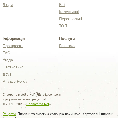
Люди
Всі
Колективні
Персональні
ТОП
Інформація
Послуги
Про проект
Реклама
FAQ
Угода
Статистика
Друзі
Privacy Policy
Створено в веб-студії
stfalcon.com
Кукорама — смачні рецепти!
© 2009—2026 «
Cookorama.Net
»
Рецепти
, Пиріжки та пироги з солоною начинкою, Картопляні пиріжки