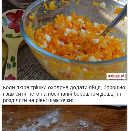
Коли пюре трішки охолоне додати яйця, борошно
і замісити тісто на посипаній борошном дошці тп
розділити на рівні шматочки: