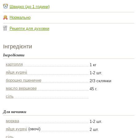
Швидко (до 1 години)
Нормально
Рецепти для духовки
Інгредієнти
Інгредієнти
картопля
1 кг
яйця курячі
1-2 шт.
борошно пшеничне
2/3 склянки
масло вершкове
45 г.
сіль
Для начинки
морква
1-2 шт.
яйця курячі
(овочі)
2 шт.
сіль