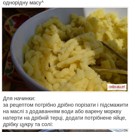
однорідну масу^
Для начинки:
за рецептом потрібно дрібно порізати і підсмажити
на маслі з додаванням води або варену моркву
натерти на дрібній терці, додати потрібнене яйце,
дрібку цукру та солі: