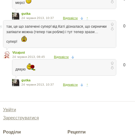
мерсі
gutka
24 червня 2013, 10:37
Відповісти
↑
0
так, це що запечені супер! від Каті дізналася, що сирнички
запікати можна (тепер так роблю) і тут тепер зрази…
супер!
Vizajust
24 червня 2013, 08:45
Відповісти
0
дякую
gutka
24 червня 2013, 10:37
Відповісти
↑
Увійти
Зареєструватися
Розділи
Рецепти