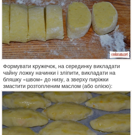
Формувати кружечок, на серединку викладати
чайну ложку начинки і зліпити, викладати на
бляшку «швом» до низу, а зверху пиріжки
змастити розтопленим маслом (або олією):