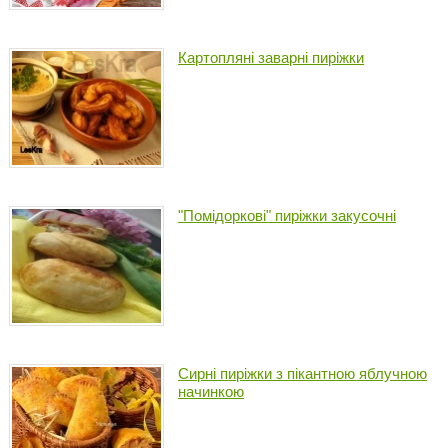
Картопляні заварні пиріжки
"Помідоркові" пиріжки закусочні
Сирні пиріжки з пікантною яблучною
начинкою