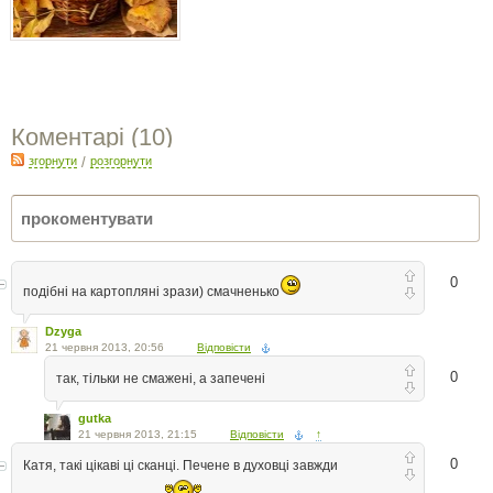
Коментарі (
10
)
згорнути
/
розгорнути
0
подібні на картопляні зрази) смачненько
Dzyga
21 червня 2013, 20:56
Відповісти
0
так, тільки не смажені, а запечені
gutka
21 червня 2013, 21:15
Відповісти
↑
0
Катя, такі цікаві ці сканці. Печене в духовці завжди