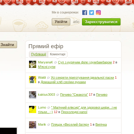
Ми в соцмережах
Увійти
або
Зареєструватися
Прямий ефір
Публікації
Коментарі
MaryanaK
Суп з курячим філе і румбамбаром
2
в
М'ясні супи
Waldi
Усі секрети приготування ідеальної паски
1
в
Домашній хліб своїми руками
kaktus3003
Печиво "Смакота"
17
в
Печиво
Lumo
" Магічний еліксир" для здоровоі шкіри...і не
тільки...;-)
12
в
Прохолодні напої
Marik
Пляцок «Веселий батяр»
1
в
Випічка