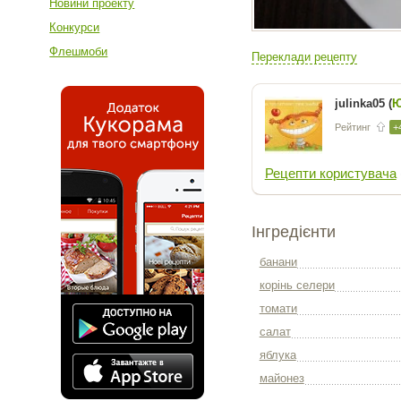
Новини проекту
Конкурси
Флешмоби
Переклади рецепту
julinka05 (
Ю
Рейтинг
+
Рецепти користувача
Інгредієнти
банани
корінь селери
томати
салат
яблука
майонез