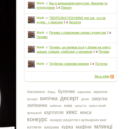
Marik
Кіш із вершковою капустою, беконом та
кукурудзкою
1
в
Пироги
Marik
ТВОРОЖНІ ПОНЧИКИ для тих, хто не
худне - у фритюрі
1
в
Десерти
Marik
Печиво з плавленим сиром і кунжутом
1
в
Печиво
Marik
Печиво, що випікається у формі на плиті (
шишки, горішки, грибочки) з начинкою
1
в
Печиво
Marik
Трубочки з винним кремом
1
в
Тістечка
Весь ефір
булочки
баклажани
варення
борщ
вареники
десерт
випічка
закуска
вечеря
дітям
запіканка
кава
кабачки
капуста
капустяний
кекс
картопля
кекси
флешмоб
конкурс
конкурс рецептів з кулінарних книг
млинці
курка
мафіни
котлети
кукорама