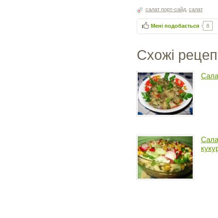
салат порт-сайд
,
салат
Мені подобається
8
Схожі рецеп
Сала
Сала
куку