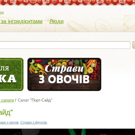
eng
 за інгредієнтами
Люди
 салати
Салат "Порт-Сайд"
айд"
ави з овочів
,
Страви з фруктів
,