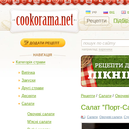
укр
рус
Підбір
Рецепти
ДОДАТИ РЕЦЕПТ
наприклад:
вареники
НАВІГАЦІЯ
Категорія страви
Випічка
Закуски
Другі страви
Десерти
Рецепти
Салати
Овочеві
Салати
Салат "Порт-С
Овочеві салати
Салати
,
Овочеві салати
,
Стр
М'ясні салати