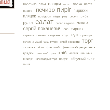
оладки
паска
морозиво
овочі
паста
омлет
пиріг
печиво
пиріжки
паштет
пляцок
піца
риба
помідори
рагу
рецепт
салат
рулет
свинина
салат з куркою
сергiй поканевич
сирник
сир
суп
сирники
сніданок
соус
смачно
суп-пюре
торт
сучасна українська кухня
сімейні рецепти
тістечка
флешмоб рецептів з
флешмоб
тісто
хліб
грядки
чізкейк
шашлик
флешмоб страв
яблучний пиріг
швидко
яблука
шоколадний торт
яйця