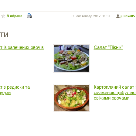
В обране
05 листопада 2012, 11:37
julinka05
ти
т із запечених овочів
Салат "Пікнік"
т з редиски та
Картопляний салат 
рудзи
смаженою цибулею
свіжими овочами