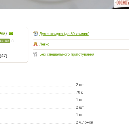
ля
)
Дуже швидко (до 30 хвилин)
430.00
Легко
Без спеціального приготування
(47)
2 шт.
70 г.
1 шт.
2 шт.
1 шт.
2 ч.ложки