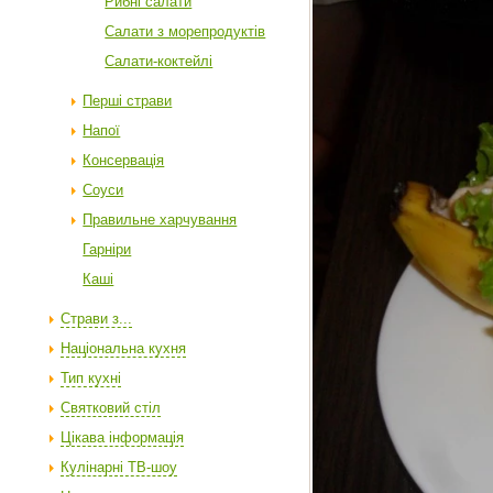
Рибні салати
Салати з морепродуктів
Салати-коктейлі
Перші страви
Напої
Консервація
Соуси
Правильне харчування
Гарніри
Каші
Страви з...
Національна кухня
Тип кухні
Святковий стіл
Цікава інформація
Кулінарні ТВ-шоу