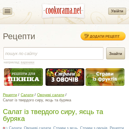
Увійти
Рецепти
ДОДАТИ РЕЦЕПТ
наприклад:
вареники
Рецепти
Салати
Овочеві салати
Салат із твердого сиру, яєць та буряка
Салат із твердого сиру, яєць та
буряка
Салати
,
Овочеві салати
,
Cтрави з яєць
,
Страви з овочів
,
Рецепти