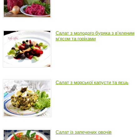
Салат з молодого буряка з в'яленим
м'ясом та горіхами
Салат з морської капусти та яєць
Салат із запечених овочів