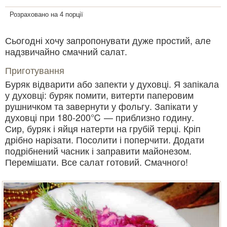
Розраховано на 4 порції
Сьогодні хочу запропонувати дуже простий, але
надзвичайно смачний салат.
Приготування
Буряк відварити або запекти у духовці. Я запікала
у духовці: буряк помити, витерти паперовим
рушничком та завернути у фольгу. Запікати у
духовці при 180-200℃ — приблизно годину.
Сир, буряк і яйця натерти на грубій терці. Кріп
дрібно нарізати. Посолити і поперчити. Додати
подрібнений часник і заправити майонезом.
Перемішати. Все салат готовий. Смачного!