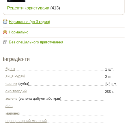
Рецепти користувача
(413)
Нормально (до 3 годин)
Нормально
Без спеціального приготування
Інгредієнти
буряк
2 шт.
яйця курячі
3 шт.
часник
(зубці)
2-3 шт.
сир твердий
200 г.
зелень
(зелена цибуля або кріп)
сіль
майонез
перець чорний мелений