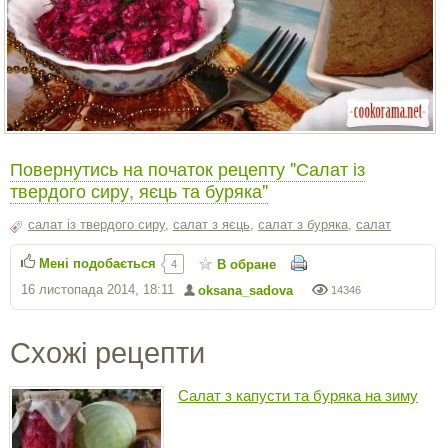
Повернутись на початок рецепту "Салат із
твердого сиру, яєць та буряка"
салат із твердого сиру
,
салат з яєць
,
салат з буряка
,
салат
Мені подобається
В обране
4
16 листопада 2014, 18:11
oksana_sadova
14346
Схожі рецепти
Салат з капусти та буряка на зиму