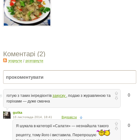
Коментарі (
2
)
згорнути
/
розгорнути
0
готую з таких інгредієнтів
закуску
, подаю з журавлиною та
горіхами — дуже смачна
gutka
16 листопада 2014, 18:41
Відповісти
0
Я шукала в категорії «Салати» — незнайшла такого
рецепту, тому його і виставила. Перепрошую