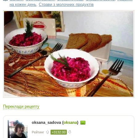
на кожен день
,
Страви з молочних продуктів
Переклади рецепту
oksana_sadova (
oksana
)
Рейтинг
+3132.00