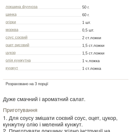
локшина фунчоза
50 г.
шинка
60 г.
огірки
1 шт.
морква
0,5 шт.
соус соєвий
2 ст.ложки
оцет рисовий
1,5 ст.ложки
цукор
1,5 ст.ложки
олія кунжутна
1 ч.ложка
кунжут
1 ст.ложка
Розраховано на 3 порції
Дуже смачний і ароматний салат.
Приготування
1. Для соусу змішати соєвий соус, оцет, цукор,
кунжутну олію і мелений кунжут.
2. Приготувати локшину згідно інструкції на