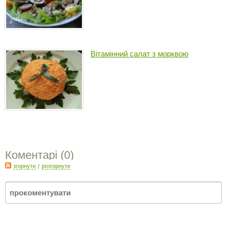
Вітамінний салат з морквою
Коментарі (
0
)
згорнути
/
розгорнути