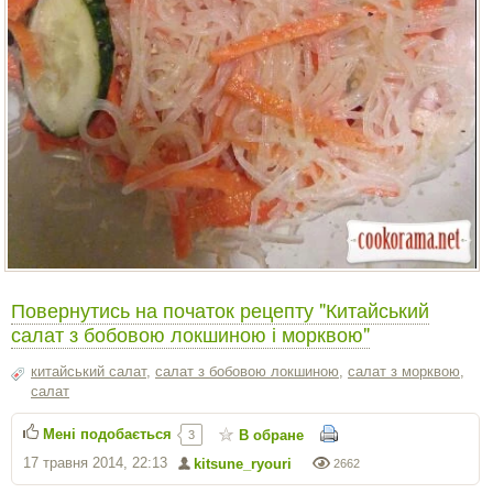
Повернутись на початок рецепту "Китайський
салат з бобовою локшиною і морквою"
китайський салат
,
салат з бобовою локшиною
,
салат з морквою
,
салат
Мені подобається
В обране
3
17 травня 2014, 22:13
kitsune_ryouri
2662