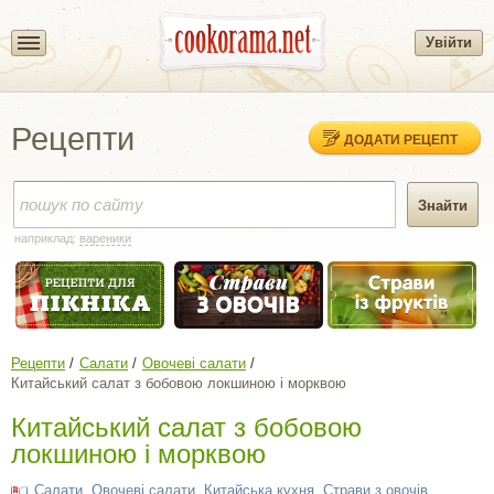
Увійти
Рецепти
ДОДАТИ РЕЦЕПТ
наприклад:
вареники
Рецепти
Салати
Овочеві салати
Китайський салат з бобовою локшиною і морквою
Китайський салат з бобовою
локшиною і морквою
Салати
,
Овочеві салати
,
Китайська кухня
,
Страви з овочів