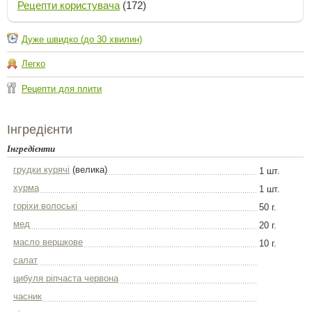
Рецепти користувача
(172)
Дуже швидко (до 30 хвилин)
Легко
Рецепти для плити
Інгредієнти
Інгредієнти
грудки курячі
(велика)
1 шт.
хурма
1 шт.
горіхи волоські
50 г.
мед
20 г.
масло вершкове
10 г.
салат
цибуля ріпчаста червона
часник