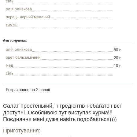
сіль
олія оливкова
перець чорний мелений
тим'ян
для заправки:
олія оливкова
80 г.
оцет бальзамічний
20 г.
мед
10 г.
сіль
Розраховано на 2 порції
Салат простенький, інгредієнтів небагато і всі
доступні. Особливою тут виступає хурма!!!
Поєднання мені дуже навіть подобається))))
Приготування: