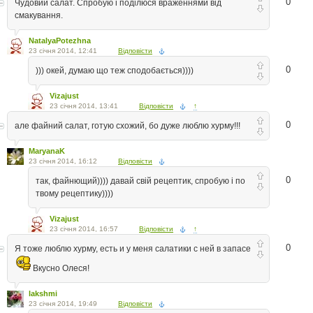
0
Чудовий салат. Спробую і поділюся враженнями від
смакування.
NatalyaPotezhna
23 січня 2014, 12:41
Відповісти
0
))) окей, думаю що теж сподобається))))
Vizajust
23 січня 2014, 13:41
Відповісти
↑
0
але файний салат, готую схожий, бо дуже люблю хурму!!!
MaryanaK
23 січня 2014, 16:12
Відповісти
0
так, файнющий)))) давай свій рецептик, спробую і по
твому рецептику))))
Vizajust
23 січня 2014, 16:57
Відповісти
↑
0
Я тоже люблю хурму, есть и у меня салатики с ней в запасе
Вкусно Олеся!
lakshmi
23 січня 2014, 19:49
Відповісти