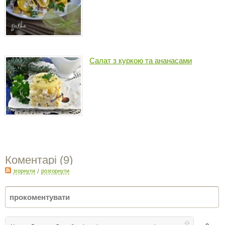
Салат з куркою та ананасами
Коментарі (
9
)
згорнути
/
розгорнути