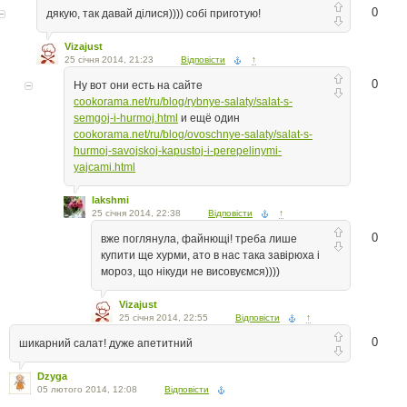
0
дякую, так давай ділися)))) собі приготую!
Vizajust
25 січня 2014, 21:23
Відповісти
↑
0
Ну вот они есть на сайте
cookorama.net/ru/blog/rybnye-salaty/salat-s-
semgoj-i-hurmoj.html
и ещё один
cookorama.net/ru/blog/ovoschnye-salaty/salat-s-
hurmoj-savojskoj-kapustoj-i-perepelinymi-
yajcami.html
lakshmi
25 січня 2014, 22:38
Відповісти
↑
0
вже поглянула, файнющі! треба лише
купити ще хурми, ато в нас така завірюха і
мороз, що нікуди не висовуємся))))
Vizajust
25 січня 2014, 22:55
Відповісти
↑
0
шикарний салат! дуже апетитний
Dzyga
05 лютого 2014, 12:08
Відповісти