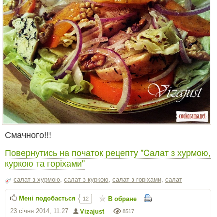
Смачного!!!
Повернутись на початок рецепту "Cалат з хурмою,
куркою та горіхами"
салат з хурмою
,
салат з куркою
,
салат з горіхами
,
салат
Мені подобається
В обране
12
23 січня 2014, 11:27
Vizajust
8517