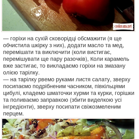
— горіхи на сухій сковорідці обсмажити (я ще
обчистила шкірку з них), додати масло та мед,
перемішати та виключити (коли вистигає,
перемішувати ще пару разочків), Коли карамель
вже застигає, то викладаємо горіхи на змазану
олією тарілку.
— на тарілку рвемо руками листя салату, зверху
посипаємо подрібненим часником, півкільцями
цибулі, кладемо шматочки хурми та курки, горішки
та поливаємо заправкою (збити виделкою усі
інгредієнти), зверху посипати свіжозмеленим
перцем.