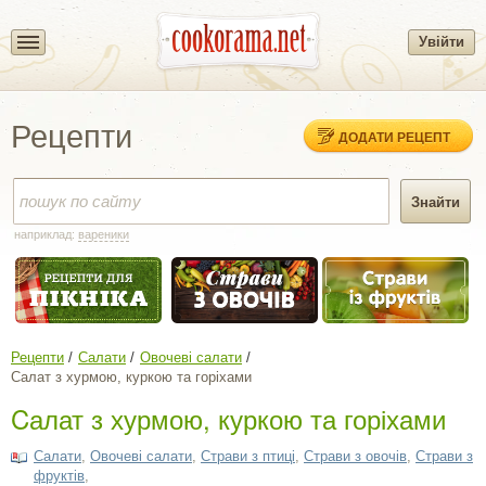
Увійти
Рецепти
ДОДАТИ РЕЦЕПТ
наприклад:
вареники
Рецепти
Салати
Овочеві салати
Cалат з хурмою, куркою та горіхами
Cалат з хурмою, куркою та горіхами
Салати
,
Овочеві салати
,
Страви з птиці
,
Страви з овочів
,
Страви з
фруктів
,