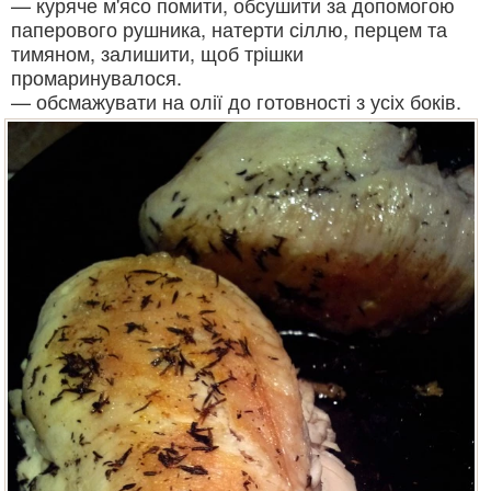
— куряче м'ясо помити, обсушити за допомогою
паперового рушника, натерти сіллю, перцем та
тимяном, залишити, щоб трішки
промаринувалося.
— обсмажувати на олії до готовності з усіх боків.