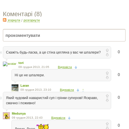
Коментарі (
8
)
згорнути
/
розгорнути
0
Скажіть будь-ласка, а це стіна цегляна у вас чи шпалери?
tori
09 грудня 2013, 21:05
Відповісти
0
Ні це не шпалери.
Laran
09 грудня 2013, 23:10
Відповісти
↑
0
Який чудовий наваристий суп і грінки суперові! Яскраво,
смачно і поживно!
Medunya
09 грудня 2013, 22:43
Відповісти
0
Дякую, Лесю