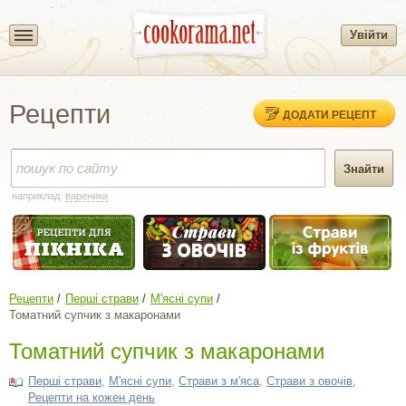
Увійти
Рецепти
ДОДАТИ РЕЦЕПТ
наприклад:
вареники
Рецепти
Перші страви
М'ясні супи
Томатний супчик з макаронами
Томатний супчик з макаронами
Перші страви
,
М'ясні супи
,
Страви з м'яса
,
Страви з овочів
,
Рецепти на кожен день