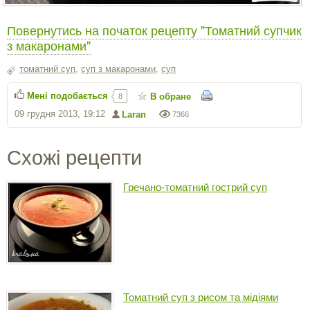
Повернутись на початок рецепту "Томатний супчик
з макаронами"
томатний суп
,
суп з макаронами
,
суп
Мені подобається
В обране
8
09 грудня 2013, 19:12
Laran
7366
Схожі рецепти
Гречано-томатний гострий суп
Томатний суп з рисом та мідіями