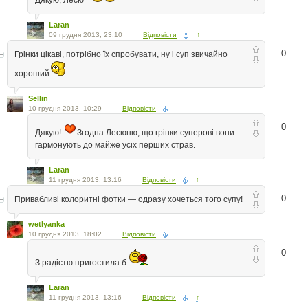
Laran
09 грудня 2013, 23:10
Відповісти
↑
0
Грінки цікаві, потрібно їх спробувати, ну і суп звичайно
хороший
Sellin
10 грудня 2013, 10:29
Відповісти
0
Дякую!
Згодна Лесюню, що грінки суперові вони
гармонують до майже усіх перших страв.
Laran
11 грудня 2013, 13:16
Відповісти
↑
0
Привабливі колоритні фотки — одразу хочеться того супу!
wetlyanka
10 грудня 2013, 18:02
Відповісти
0
З радістю пригостила б.
Laran
11 грудня 2013, 13:16
Відповісти
↑