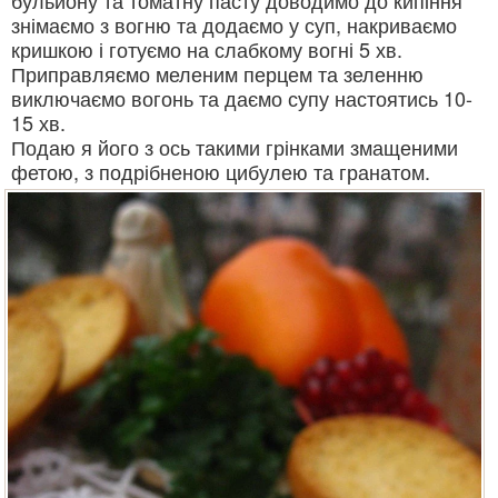
бульйону та томатну пасту доводимо до кипіння
знімаємо з вогню та додаємо у суп, накриваємо
кришкою і готуємо на слабкому вогні 5 хв.
Приправляємо меленим перцем та зеленню
виключаємо вогонь та даємо супу настоятись 10-
15 хв.
Подаю я його з ось такими грінками змащеними
фетою, з подрібненою цибулею та гранатом.