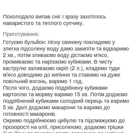
Похолодало випав сніг і зразу захотілось
наваристого та теплого супчику.
Приготування:
Готуємо бульйон: пісну свинину покладемо у
злегка підсолену воду дамо закипіти та відваримо
2 хв., потім зливаємо воду дістаємо м'ясо,
промиваємо та нарізаємо кубиками. В чисту
каструлю заливаємо окріп (2 л.), кладемо туди
м'ясо доводимо до кипіння та ставимо на дуже
повільний вогонь, варимо 1 год.
Після чого, додаємо подрібнену кубиками
картоплю та моркву варимо 15 хв. Потім додаємо
подрібнений кубиками солодкий перець та варимо
5 хв. Далі додаємо макарони та варимо до
готовності макаронів.
Окремо подрібнюємо цибулю та підсмажуємо до
прозорості на олії, присолюємо, додаємо трішки