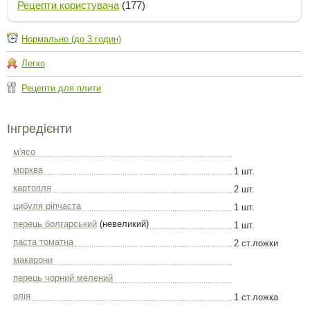
Рецепти користувача
(177)
Нормально (до 3 годин)
Легко
Рецепти для плити
Інгредієнти
м'ясо
морква
1 шт.
картопля
2 шт.
цибуля ріпчаста
1 шт.
перець болгарський
(невеликий)
1 шт.
паста томатна
2 ст.ложки
макарони
перець чорний мелений
олія
1 ст.ложка