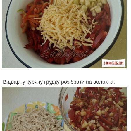
Відварну курячу грудку розібрати на волокна.