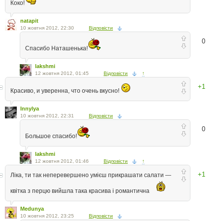
Коко!
natapit
10 жовтня 2012, 22:30
Відповісти
0
Спасибо Наташенька!
lakshmi
12 жовтня 2012, 01:45
Відповісти
↑
+1
Красиво, и уверенна, что очень вкусно!
Innylya
10 жовтня 2012, 22:31
Відповісти
0
Большое спасибо!
lakshmi
12 жовтня 2012, 01:46
Відповісти
↑
+1
Ліка, ти так неперевершено умієш прикрашати салати —
квітка з перцю вийшла така красива і романтична
Medunya
10 жовтня 2012, 23:25
Відповісти