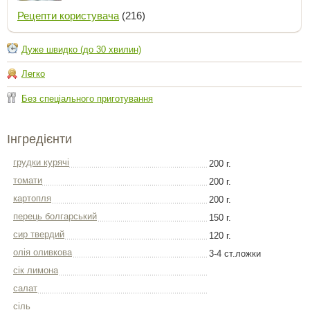
Рецепти користувача
(216)
Дуже швидко (до 30 хвилин)
Легко
Без спеціального приготування
Інгредієнти
грудки курячі
200 г.
томати
200 г.
картопля
200 г.
перець болгарський
150 г.
сир твердий
120 г.
олія оливкова
3-4 ст.ложки
сік лимона
салат
сіль