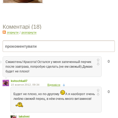
Коментарі (
18
)
згорнути
/
розгорнути
0
Смакотень! Красота! Остался у меня запеченный перчик
после завтрака, попробую сделать.(не ем свежый).Думаю
будет не плохо!
kvitochka07
10 жовтня 2012, 09:34
Відповісти
0
Будет не плохо, но по-другому
А я наоборот очень
люблю свежий перец, в нём очень много витаминов!
lakshmi