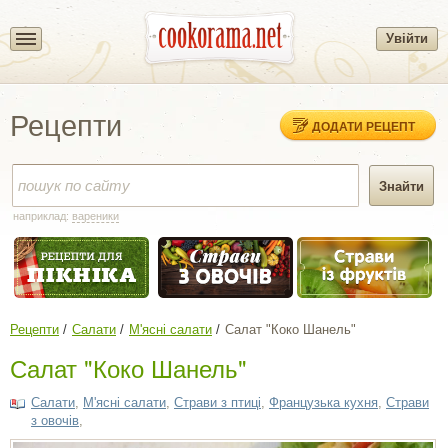
Увійти
Рецепти
ДОДАТИ РЕЦЕПТ
наприклад:
вареники
Рецепти
Салати
М'ясні салати
Салат "Коко Шанель"
Салат "Коко Шанель"
Салати
,
М'ясні салати
,
Страви з птиці
,
Французька кухня
,
Страви
з овочів
,