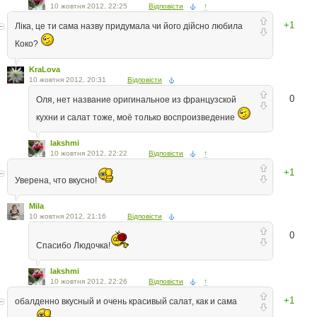
10 жовтня 2012, 22:25
Відповісти
↑
+1
Ліка, це ти сама назву придумала чи його дійсно любила
Коко?
KraLova
10 жовтня 2012, 20:31
Відповісти
0
Оля, нет название оригинальное из французской
кухни и салат тоже, моё только воспроизведение
lakshmi
10 жовтня 2012, 22:22
Відповісти
↑
+1
Уверена, что вкусно!
Mila
10 жовтня 2012, 21:16
Відповісти
0
Спасибо Людочка!
lakshmi
10 жовтня 2012, 22:26
Відповісти
↑
+1
обалденно вкусный и очень красивый салат, как и сама