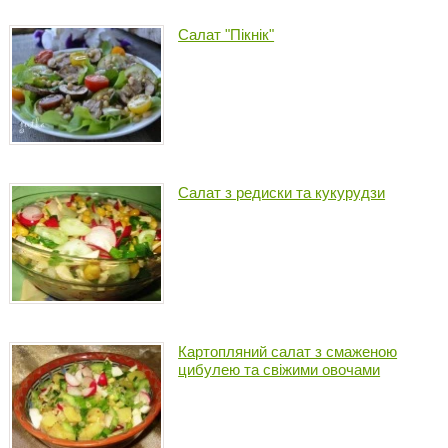
Салат "Пікнік"
Салат з редиски та кукурудзи
Картопляний салат з смаженою
цибулею та свіжими овочами