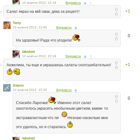
10 жовтня 2012, 22:18
Відповісти
↑
+1
Салат якраз на мій смак, дяка за рецепт!
Terry
10 жовтня 2012, 12:06
Відповісти
0
На здоровье! Рада что угодила!
lakshmi
10 жовтня 2012, 22:18
Відповісти
↑
+1
Анжелика, ты еще и украшаешь салаты сногсшибательно!
Glaros
10 жовтня 2012, 15:35
Відповісти
0
Спасибо Ларочка!
Именно этот салат
захотелось украсить необычным цветком, каким- то
экстравагантным что ли
Незнаю насколько мне
это удалось, но я старалась
lakshmi