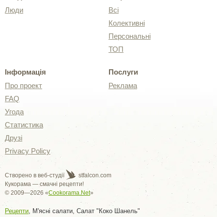
Люди
Всі
Колективні
Персональні
ТОП
Інформація
Послуги
Про проект
Реклама
FAQ
Угода
Статистика
Друзі
Privacy Policy
Створено в веб-студії
stfalcon.com
Кукорама — смачні рецепти!
© 2009—2026 «
Cookorama.Net
»
Рецепти
, М'ясні салати, Салат "Коко Шанель"