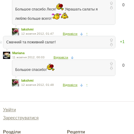
0
Большое спасибо Леся!
Украшать салаты я
люблю больше всего!
lakshmi
12 жовтня 2012, 01:47
Відповісти
↑
+1
Смачний та поживний салат!
Mariana
11 жовтня 2012, 00:03
Відповісти
0
Большое спасибо!
lakshmi
12 жовтня 2012, 01:48
Відповісти
↑
Увійти
Зареєструватися
Розділи
Рецепти