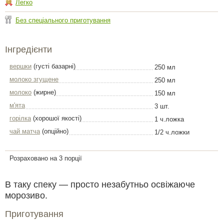
Легко
Без спеціального приготування
Інгредієнти
вершки
(густі базарні)
250 мл
молоко згущене
250 мл
молоко
(жирне)
150 мл
м'ята
3 шт.
горілка
(хорошої якості)
1 ч.ложка
чай матча
(опційно)
1/2 ч.ложки
Розраховано на 3 порції
В таку спеку — просто незабутньо освіжаюче
морозиво.
Приготування