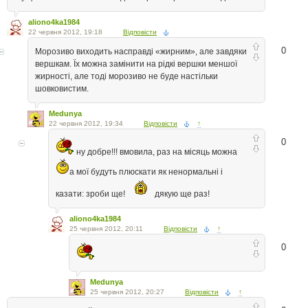
aliono4ka1984
22 червня 2012, 19:18
Відповісти
0
Морозиво виходить насправді «жирним», але завдяки
вершкам. Їх можна замінити на рідкі вершки меншої
жирності, але тоді морозиво не буде настільки
шовковистим.
Medunya
22 червня 2012, 19:34
Відповісти
↑
0
ну добре!!! вмовила, раз на місяць можна
а мої будуть плюскати як ненормальні і
казати: зроби ще!
дякую ще раз!
aliono4ka1984
25 червня 2012, 20:11
Відповісти
↑
0
Medunya
25 червня 2012, 20:27
Відповісти
↑