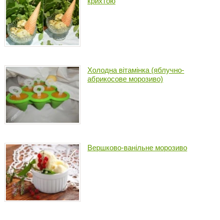
крихтою
Холодна вітамінка (яблучно-
абрикосове морозиво)
Вершково-ванільне морозиво