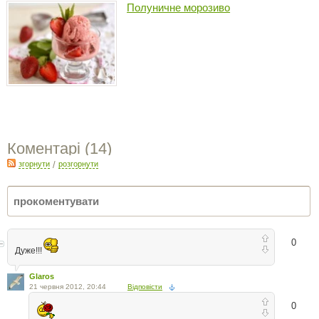
Полуничне морозиво
Коментарі (
14
)
згорнути
/
розгорнути
0
Дуже!!!
Glaros
21 червня 2012, 20:44
Відповісти
0