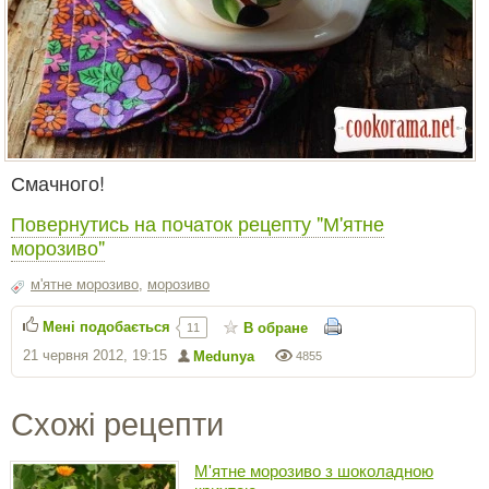
Смачного!
Повернутись на початок рецепту "М'ятне
морозиво"
м'ятне морозиво
,
морозиво
Мені подобається
В обране
11
21 червня 2012, 19:15
Medunya
4855
Схожі рецепти
М'ятне морозиво з шоколадною