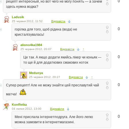
0
рецепт интересный, но вот чего не могу понять — а зачем
здесь нужна водка?
Ladusik
25 червня 2012, 11:52
Відповісти
0
горілка для того, щоб рідина (вода) не
кристалізувалась!
aliono4ka1984
25 червня 2012, 20:07
Відповісти
↑
0
Це так. А якщо додати якийсь лікер чи коньяк —
то ще й для додаткових смакових ноток
Medunya
25 червня 2012, 20:27
Відповісти
↑
0
Супер рецепт! Але не можу знайти цей преславутий чай
матча!
Konffetka
04 липня 2012, 13:00
Відповісти
0
Мені прислала інтернетподруга. Але його легко
можна замовити в інтернетмагазині.