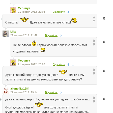
Medunya
21 червня 2012, 23:06
Відповісти
↑
0
Смакота!
Дуже актуально в таку спеку!
Mila
21 червня 2012, 21:49
Відповісти
0
Не те слово!
Харчуємось переважно морозивом,
ягодами і напоями
Medunya
21 червня 2012, 23:07
Відповісти
↑
0
дуже класний рецепт! дякую за ідею!
тільки хочу
запитати чи зі згущеним молоком не занадто жирне?
aliono4ka1984
22 червня 2012, 19:14
Відповісти
0
дуже класний рецепт! я, чесно кажучи, дуже полюбляю ваш
блог! дякую за ідею!
але хочу запитати чи зі
згущеним молоком не занадто жирне морозиво виходить?