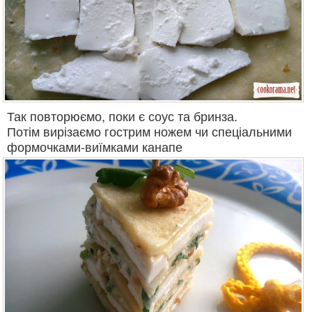
Так повторюємо, поки є соус та бринза.
Потім вирізаємо гострим ножем чи спеціальними
формочками-виїмками канапе