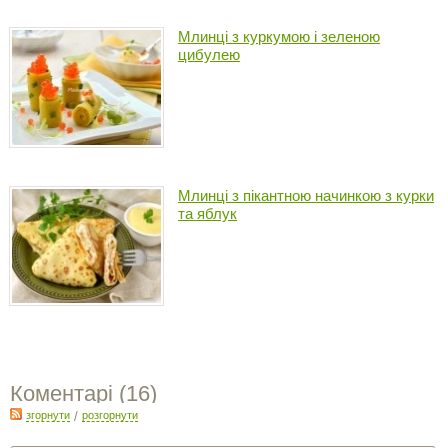
Млинці з куркумою і зеленою
цибулею
Млинці з пікантною начинкою з курки
та яблук
Коментарі (
16
)
згорнути
/
розгорнути