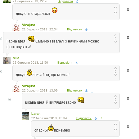
21 березня 2013, 22:20
Відповісти
0
дякую, я старалася
Vizajust
21 березня 2013, 22:34
Відповісти
↑
0
Гарна ідея!
Смачно і взагалі з начинками можно
фантазувати!
Mila
22 березня 2013, 11:50
Відповісти
0
дякую
звичайно, що можна!
Vizajust
22 березня 2013, 13:09
Відповісти
↑
0
цікава ідея, й виглядає гарно
Laran
22 березня 2013, 15:34
Відповісти
↑
0
спасибі
приємно!