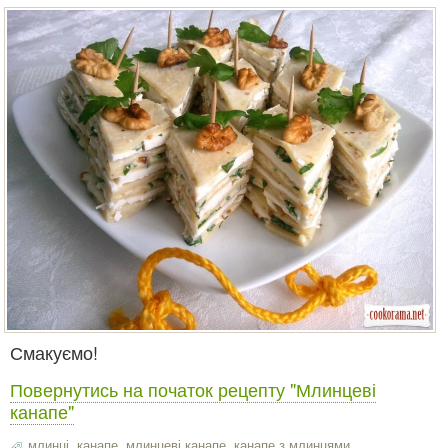
Смакуємо!
Повернутись на початок рецепту "Млинцеві
канапе"
млинці
,
канапе
,
млинцеві канапе
,
канапе з млинцями