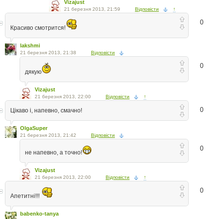
Vizajust
21 березня 2013, 21:59
Відповісти
↑
0
Красиво смотрится!
lakshmi
21 березня 2013, 21:38
Відповісти
0
дякую
Vizajust
21 березня 2013, 22:00
Відповісти
↑
0
Цікаво і, напевно, смачно!
OlgaSuper
21 березня 2013, 21:42
Відповісти
0
не напевно, а точно!
Vizajust
21 березня 2013, 22:00
Відповісти
↑
0
Апетитні!!!
babenko-tanya