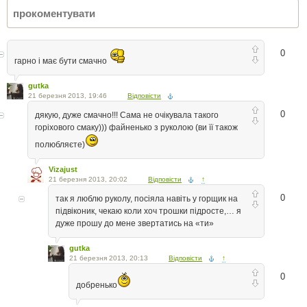
0
гарно і має бути смачно
gutka
21 березня 2013, 19:46
Відповісти
0
дякую, дуже смачно!!! Сама не очікувала такого
горіхового смаку))) файненько з руколою (ви її також
полюбляєте)
Vizajust
21 березня 2013, 20:02
Відповісти
↑
0
так я люблю руколу, посіяла навіть у горщик на
підвіконик, чекаю коли хоч трошки підросте,… я
дуже прошу до мене звертатись на «ти»
gutka
21 березня 2013, 20:13
Відповісти
↑
0
добренько