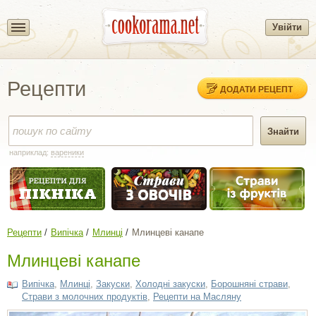
Увійти
Рецепти
ДОДАТИ РЕЦЕПТ
наприклад:
вареники
Рецепти
Випічка
Млинці
Млинцеві канапе
Млинцеві канапе
Випічка
,
Млинці
,
Закуски
,
Холодні закуски
,
Борошняні страви
,
Страви з молочних продуктів
,
Рецепти на Масляну