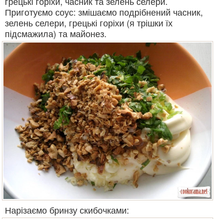
грецькі горіхи, часник та зелень селери.
Приготуємо соус: змішаємо подрібнений часник,
зелень селери, грецькі горіхи (я трішки їх
підсмажила) та майонез.
Нарізаємо бринзу скибочками: