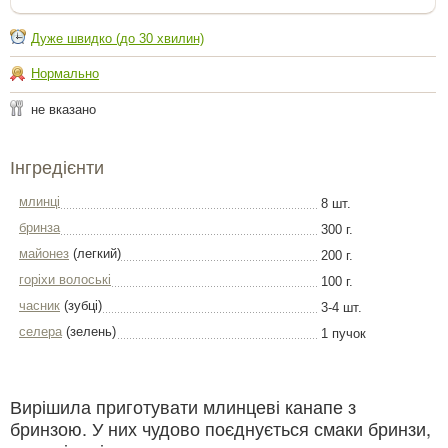
Дуже швидко (до 30 хвилин)
Нормально
не вказано
Інгредієнти
млинці
8 шт.
бринза
300 г.
майонез
(легкий)
200 г.
горіхи волоські
100 г.
часник
(зубці)
3-4 шт.
селера
(зелень)
1 пучок
Вирішила приготувати млинцеві канапе з
бринзою. У них чудово поєднується смаки бринзи,