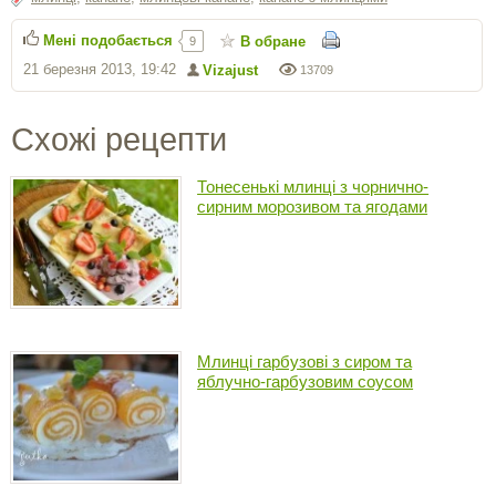
Мені подобається
В обране
9
21 березня 2013, 19:42
Vizajust
13709
Схожі рецепти
Тонесенькі млинці з чорнично-
сирним морозивом та ягодами
Млинці гарбузові з сиром та
яблучно-гарбузовим соусом